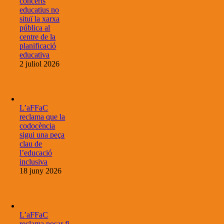
concerts
educatius no
situï la xarxa
pública al
centre de la
planificació
educativa
2 juliol 2026
L’aFFaC
reclama que la
codocència
sigui una peça
clau de
l’educació
inclusiva
18 juny 2026
L’aFFaC
reclama posar fi