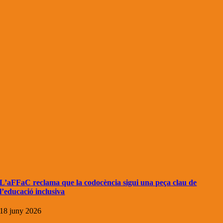
L’aFFaC reclama que la codocència sigui una peça clau de
l’educació inclusiva
18 juny 2026