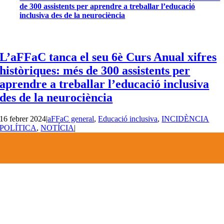
de 300 assistents per aprendre a treballar l’educació
inclusiva des de la neurociència
L’aFFaC tanca el seu 6è Curs Anual xifres
històriques: més de 300 assistents per
aprendre a treballar l’educació inclusiva
des de la neurociència
16 febrer 2024
|
aFFaC general
,
Educació inclusiva
,
INCIDÈNCIA
POLÍTICA
,
NOTÍCIA
|