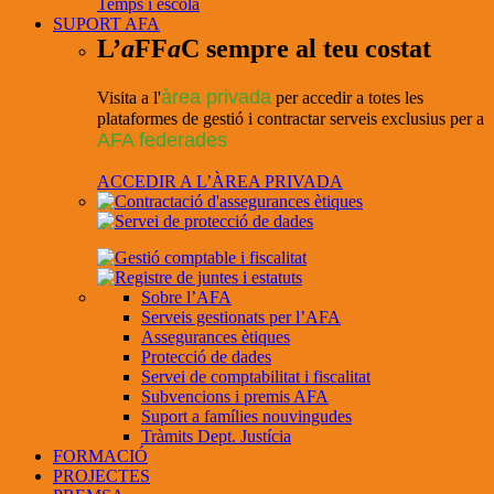
Temps i escola
SUPORT AFA
L’
a
FF
a
C sempre al teu costat
àrea privada
Visita a l'
per accedir a totes les
plataformes de gestió i contractar serveis exclusius per a
AFA federades
ACCEDIR A L’ÀREA PRIVADA
Sobre l’AFA
Serveis gestionats per l’AFA
Assegurances ètiques
Protecció de dades
Servei de comptabilitat i fiscalitat
Subvencions i premis AFA
Suport a famílies nouvingudes
Tràmits Dept. Justícia
FORMACIÓ
PROJECTES