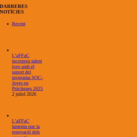
DARRERES
NOTÍCIES
Recent
L’aFFaC
incorpora talent
jove amb el
suport del
programa SOC-
Joves en
Pràctiques 2025
2 juliol 2026
L’aFFaC
lamenta que la
renovació dels