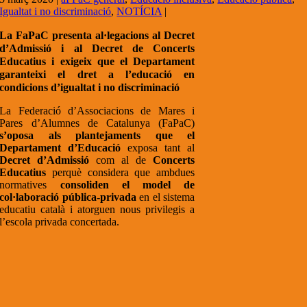
Igualtat i no discriminació
,
NOTÍCIA
|
La FaPaC presenta al·legacions al Decret
d’Admissió i al Decret de Concerts
Educatius i exigeix que el Departament
garanteixi el dret a l’educació en
condicions d’igualtat i no discriminació
La Federació d’Associacions de Mares i
Pares d’Alumnes de Catalunya (FaPaC)
s’oposa als plantejaments que el
Departament d’Educació
exposa tant al
Decret d’Admissió
com al de
Concerts
Educatius
perquè considera que ambdues
normatives
consoliden el model de
col·laboració pública-privada
en el sistema
educatiu català i atorguen nous privilegis a
l’escola privada concertada.