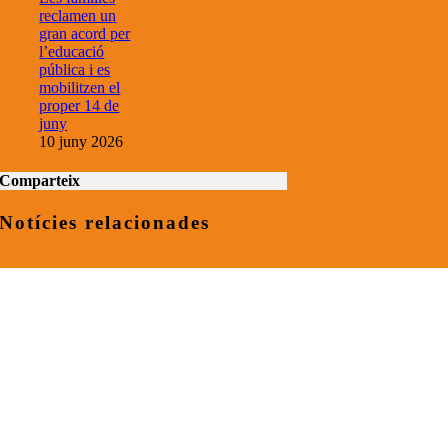
reclamen un
gran acord per
l’educació
pública i es
mobilitzen el
proper 14 de
juny
10 juny 2026
Comparteix
Notícies relacionades