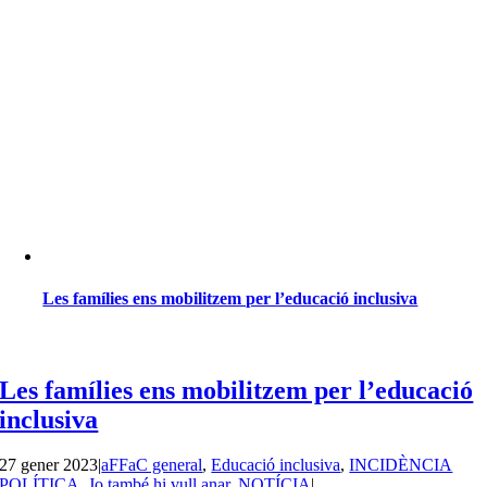
Les famílies ens mobilitzem per l’educació inclusiva
Les famílies ens mobilitzem per l’educació
inclusiva
27 gener 2023
|
aFFaC general
,
Educació inclusiva
,
INCIDÈNCIA
POLÍTICA
,
Jo també hi vull anar
,
NOTÍCIA
|