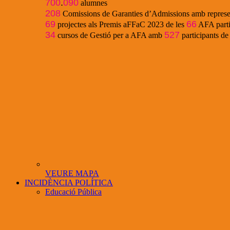
700
.
090
alumnes
208
Comissions de Garanties d’Admissions amb represe
69
66
projectes als Premis aFFaC 2023 de les
AFA parti
34
527
cursos de Gestió per a AFA amb
participants d
VEURE MAPA
INCIDÈNCIA POLÍTICA
Educació Pública