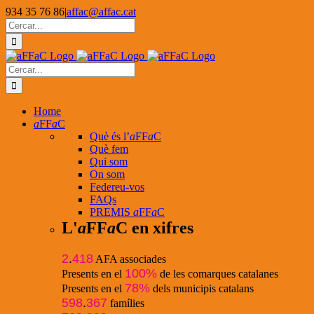
Skip
934 35 76 86
|
affac@affac.cat
to
Facebook
X
YouTube
Cerca
content
…
Cerca
…
Home
a
FF
a
C
Què és l’
a
FF
a
C
Què fem
Qui som
On som
Federeu-vos
FAQs
PREMIS
a
FF
a
C
L'
a
FF
a
C en xifres
2
.
418
AFA associades
100%
Presents en el
de les comarques catalanes
78%
Presents en el
dels municipis catalans
598
.
367
famílies