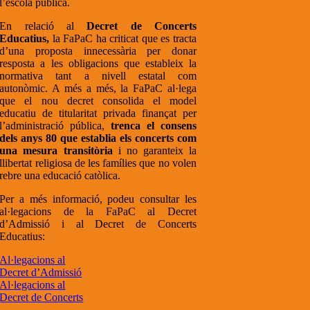
l’escola pública.
En relació al
Decret de Concerts
Educatius,
la FaPaC ha criticat que es tracta
d’una proposta innecessària per donar
resposta a les obligacions que estableix la
normativa tant a nivell estatal com
autonòmic. A més a més, la FaPaC al·lega
que el nou decret consolida el model
educatiu de titularitat privada finançat per
l’administració pública,
trenca el consens
dels anys 80 que establia els concerts com
una mesura transitòria
i no garanteix la
llibertat religiosa de les famílies que no volen
rebre una educació catòlica.
Per a més informació, podeu consultar les
al·legacions de la FaPaC al Decret
d’Admissió i al Decret de Concerts
Educatius:
Al·legacions al
Decret d’Admissió
Al·legacions al
Decret de Concerts