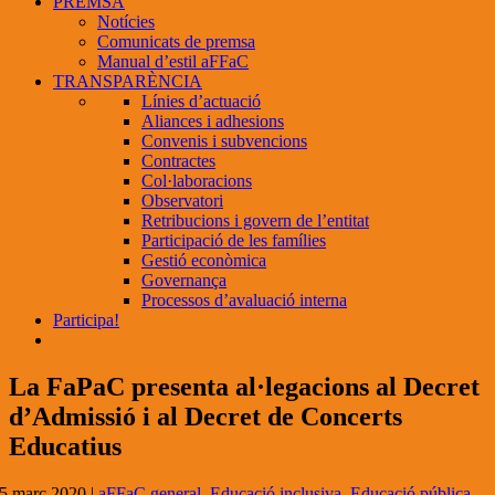
PREMSA
Notícies
Comunicats de premsa
Manual d’estil aFFaC
TRANSPARÈNCIA
Línies d’actuació
Aliances i adhesions
Convenis i subvencions
Contractes
Col·laboracions
Observatori
Retribucions i govern de l’entitat
Participació de les famílies
Gestió econòmica
Governança
Processos d’avaluació interna
Participa!
La FaPaC presenta al·legacions al Decret
d’Admissió i al Decret de Concerts
Educatius
5 març 2020
|
aFFaC general
,
Educació inclusiva
,
Educació pública
,