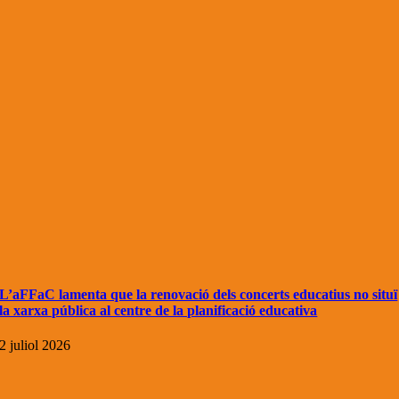
L’aFFaC lamenta que la renovació dels concerts educatius no situï
la xarxa pública al centre de la planificació educativa
2 juliol 2026