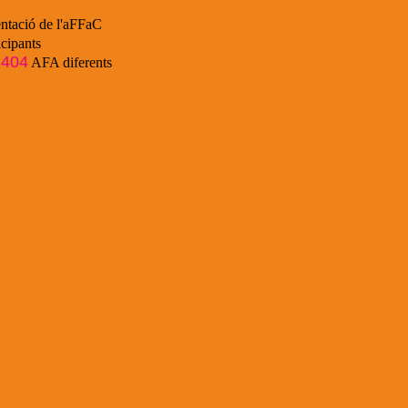
ntació de l'aFFaC
cipants
404
e
AFA diferents