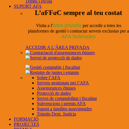
Temps i escola
SUPORT AFA
L’
a
FF
a
C sempre al teu costat
àrea privada
Visita a l'
per accedir a totes les
plataformes de gestió i contractar serveis exclusius per a
AFA federades
ACCEDIR A L’ÀREA PRIVADA
Sobre l’AFA
Serveis gestionats per l’AFA
Assegurances ètiques
Protecció de dades
Servei de comptabilitat i fiscalitat
Subvencions i premis AFA
Suport a famílies nouvingudes
Tràmits Dept. Justícia
FORMACIÓ
PROJECTES