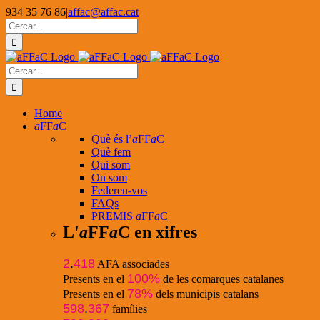
Skip
934 35 76 86
|
affac@affac.cat
to
Facebook
X
YouTube
Cerca
content
…
Cerca
…
Home
a
FF
a
C
Què és l’
a
FF
a
C
Què fem
Qui som
On som
Federeu-vos
FAQs
PREMIS
a
FF
a
C
L'
a
FF
a
C en xifres
2
.
418
AFA associades
100%
Presents en el
de les comarques catalanes
78%
Presents en el
dels municipis catalans
598
.
367
famílies