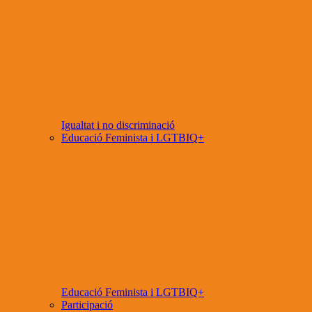
Igualtat i no discriminació
Educació Feminista i LGTBIQ+
Educació Feminista i LGTBIQ+
Participació