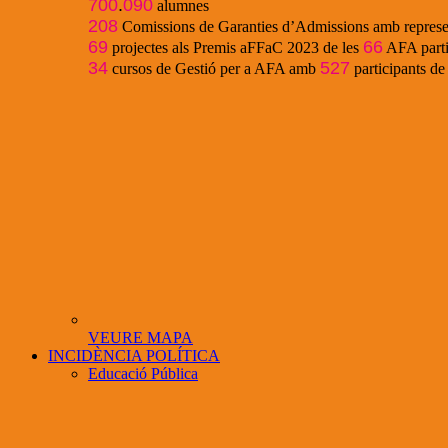
700
.
090
alumnes
208
Comissions de Garanties d’Admissions amb represe
69
66
projectes als Premis aFFaC 2023 de les
AFA parti
34
527
cursos de Gestió per a AFA amb
participants d
VEURE MAPA
INCIDÈNCIA POLÍTICA
Educació Pública