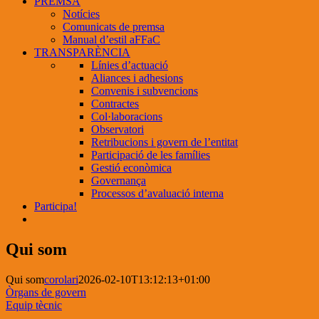
PREMSA
Notícies
Comunicats de premsa
Manual d’estil aFFaC
TRANSPARÈNCIA
Línies d’actuació
Aliances i adhesions
Convenis i subvencions
Contractes
Col·laboracions
Observatori
Retribucions i govern de l’entitat
Participació de les famílies
Gestió econòmica
Governança
Processos d’avaluació interna
Participa!
Qui som
Qui som
corolari
2026-02-10T13:12:13+01:00
Òrgans de govern
Equip tècnic