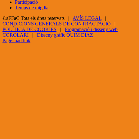
Participació
Temps de migdia
©aFFaC Tots els drets reservats |
AVÍS LEGAL
|
CONDICIONS GENERALS DE CONTRACTACIÓ
|
POLÍTICA DE COOKIES
|
Programació i disseny web
COROLARI
|
Disseny gràfic QUIM DIAZ
Facebook
X
YouTube
Page load link
Go
to
Top