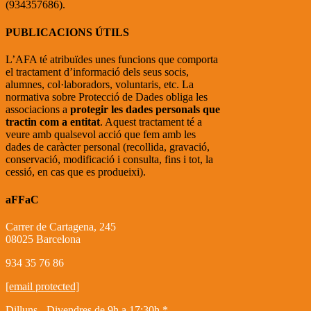
(934357686).
PUBLICACIONS ÚTILS
L’AFA té atribuïdes unes funcions que comporta
el tractament d’informació dels seus socis,
alumnes, col·laboradors, voluntaris, etc. La
normativa sobre Protecció de Dades obliga les
associacions a
protegir les dades personals que
tractin com a entitat
. Aquest tractament té a
veure amb qualsevol acció que fem amb les
dades de caràcter personal (recollida, gravació,
conservació, modificació i consulta, fins i tot, la
cessió, en cas que es produeixi).
aFFaC
Carrer de Cartagena, 245
08025 Barcelona
934 35 76 86
[email protected]
Dilluns - Divendres de 9h a 17:30h *