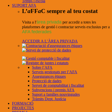
Temps i escola
SUPORT AFA
L’
a
FF
a
C sempre al teu costat
àrea privada
Visita a l'
per accedir a totes les
plataformes de gestió i contractar serveis exclusius per a
AFA federades
ACCEDIR A L’ÀREA PRIVADA
Sobre l’AFA
Serveis gestionats per l’AFA
Assegurances ètiques
Protecció de dades
Servei de comptabilitat i fiscalitat
Subvencions i premis AFA
Suport a famílies nouvingudes
Tràmits Dept. Justícia
FORMACIÓ
PROJECTES