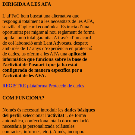
DIRIGIDA A LES AFA
L’aFFaC hem buscat una alternativa que
respongui totalment a les necessitats de les AFA,
senzilla d’aplicar i econòmica. Es tracta d’una
oportunitat per migrar al nou reglament de forma
ràpida i amb total garantia. A través d’un acord
de col·laboració amb Lant Advocats, despatx
amb més de 17 anys d’experiència en protecció
de dades, us oferim a les AFA una
aplicació
informàtica que funciona sobre la base de
l’activitat de l’usuari i que ja ha estat
configurada de manera específica per a
l’activitat de les AFA.
REGISTRE plataforma Protecció de dades
COM FUNCIONA?
Només és necessari introduir les
dades bàsiques
del perfil
, seleccionar l’
activitat
i, de forma
automàtica, confecciona tota la documentació
necessària ja personalitzada (clàusules,
contractes, informes, etc.). A més, incorpora