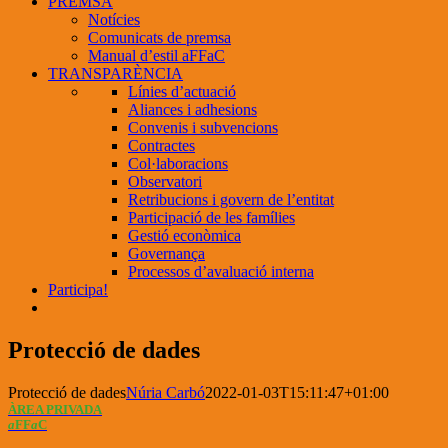
PREMSA
Notícies
Comunicats de premsa
Manual d’estil aFFaC
TRANSPARÈNCIA
Línies d’actuació
Aliances i adhesions
Convenis i subvencions
Contractes
Col·laboracions
Observatori
Retribucions i govern de l’entitat
Participació de les famílies
Gestió econòmica
Governança
Processos d’avaluació interna
Participa!
Protecció de dades
Protecció de dades
Núria Carbó
2022-01-03T15:11:47+01:00
ÀREA PRIVADA
a
FF
a
C