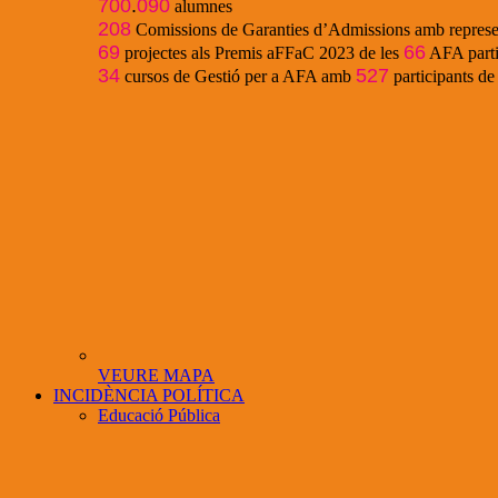
700
.
090
alumnes
208
Comissions de Garanties d’Admissions amb represe
69
66
projectes als Premis aFFaC 2023 de les
AFA parti
34
527
cursos de Gestió per a AFA amb
participants d
VEURE MAPA
INCIDÈNCIA POLÍTICA
Educació Pública