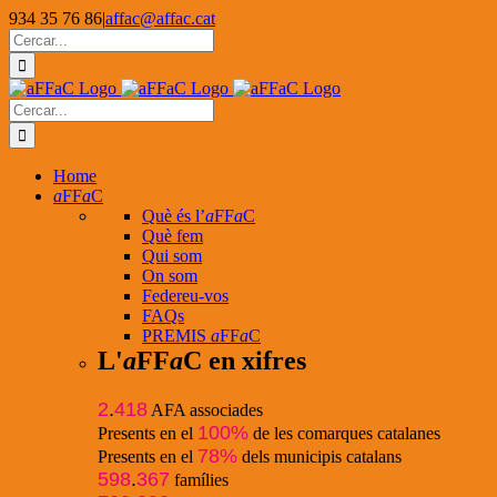
Skip
934 35 76 86
|
affac@affac.cat
to
Facebook
X
YouTube
Cerca
content
…
Cerca
…
Home
a
FF
a
C
Què és l’
a
FF
a
C
Què fem
Qui som
On som
Federeu-vos
FAQs
PREMIS
a
FF
a
C
L'
a
FF
a
C en xifres
2
.
418
AFA associades
100%
Presents en el
de les comarques catalanes
78%
Presents en el
dels municipis catalans
598
.
367
famílies