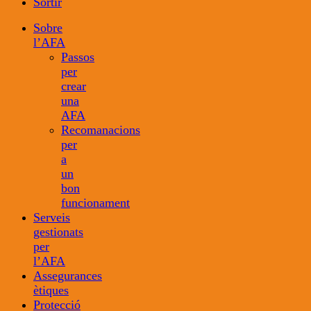
Sortir
Sobre
l’AFA
Passos
per
crear
una
AFA
Recomanacions
per
a
un
bon
funcionament
Serveis
gestionats
per
l’AFA
Assegurances
ètiques
Protecció