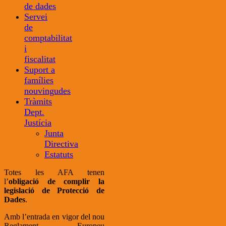
de dades
Servei
de
comptabilitat
i
fiscalitat
Suport a
famílies
nouvingudes
Tràmits
Dept.
Justícia
Junta
Directiva
Estatuts
Totes les AFA tenen
l’
obligació de complir la
legislació de Protecció de
Dades
.
Amb l’entrada en vigor del nou
Reglament Europeu