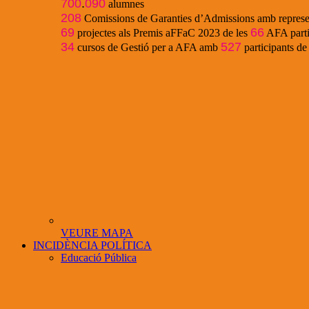
700
.
090
alumnes
208
Comissions de Garanties d’Admissions amb represe
69
66
projectes als Premis aFFaC 2023 de les
AFA parti
34
527
cursos de Gestió per a AFA amb
participants d
VEURE MAPA
INCIDÈNCIA POLÍTICA
Educació Pública