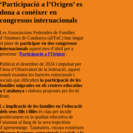
‘Participació a l’Origen’ es
dona a conèixer en
congressos internacionals
Les Associacions Federades de Famílies
d’Alumnes de Catalunya (aFFaC) han tingut
el plaer de
participar en dos congressos
internacionals
aquest mes d’abril per a
presentar ‘
Participació a l’Origen
‘.
Publicat el desembre de 2024 i impulsat per
l’àrea d’Observatori de la federació, aquest
estudi examina les barreres estructurals i
socials que dificulten
la participació de les
famílies migrades en els centres educatius
a Catalunya
i elabora propostes per fer-hi
front.
La
implicació de les famílies en l’educació
dels seus fills i filles
és clau per incidir
positivament en la qualitat educativa de
l’alumnat al llarg de la seva trajectòria
d’aprenentatge. Tanmateix, encara existeixen
diverses barreres estructurals i socials a la