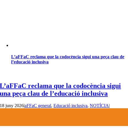
L’aFFaC reclama que la codocència sigui una peça clau de
l’educació inclusiva
L’aFFaC reclama que la codocència sigui
una peça clau de l’educació inclusiva
18 juny 2026
|
aFFaC general
,
Educació inclusiva
,
NOTÍCIA
|