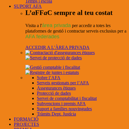
Temps i escola
SUPORT AFA
L’
a
FF
a
C sempre al teu costat
àrea privada
Visita a l'
per accedir a totes les
plataformes de gestió i contractar serveis exclusius per a
AFA federades
ACCEDIR A L’ÀREA PRIVADA
Sobre l’AFA
Serveis gestionats per l’AFA
Assegurances ètiques
Protecció de dades
Servei de comptabilitat i fiscalitat
Subvencions i premis AFA
Suport a famílies nouvingudes
Tràmits Dept. Justícia
FORMACIÓ
PROJECTES