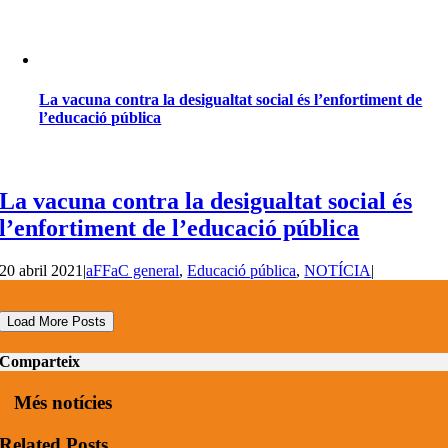
La vacuna contra la desigualtat social és l’enfortiment de
l’educació pública
La vacuna contra la desigualtat social és
l’enfortiment de l’educació pública
20 abril 2021
|
aFFaC general
,
Educació pública
,
NOTÍCIA
|
Load More Posts
Comparteix
Més notícies
Related Posts