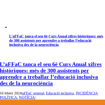
L’aFFaC tanca el seu 6è Curs Anual xifres històriques: més
de 300 assistents per aprendre a treballar l’educació
inclusiva des de la neurociència
L’aFFaC tanca el seu 6è Curs Anual xifres
històriques: més de 300 assistents per
aprendre a treballar l’educació inclusiva
des de la neurociència
16 febrer 2024
|
aFFaC general
,
Educació inclusiva
,
INCIDÈNCIA
POLÍTICA
,
NOTÍCIA
|