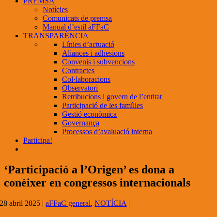
PREMSA
Notícies
Comunicats de premsa
Manual d’estil aFFaC
TRANSPARÈNCIA
Línies d’actuació
Aliances i adhesions
Convenis i subvencions
Contractes
Col·laboracions
Observatori
Retribucions i govern de l’entitat
Participació de les famílies
Gestió econòmica
Governança
Processos d’avaluació interna
Participa!
‘Participació a l’Origen’ es dona a
conèixer en congressos internacionals
28 abril 2025
|
aFFaC general
,
NOTÍCIA
|