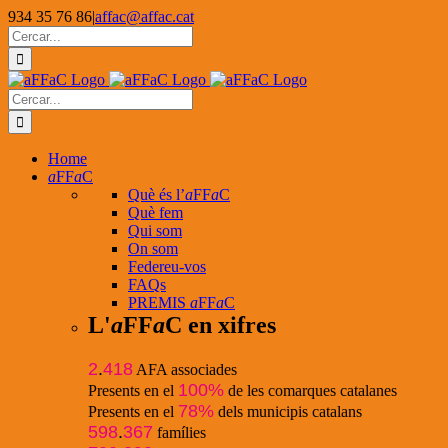
Skip
934 35 76 86
|
affac@affac.cat
to
Facebook
X
YouTube
Cerca
content
…
Cerca
…
Home
a
FF
a
C
Què és l’
a
FF
a
C
Què fem
Qui som
On som
Federeu-vos
FAQs
PREMIS
a
FF
a
C
L'
a
FF
a
C en xifres
2
.
418
AFA associades
100%
Presents en el
de les comarques catalanes
78%
Presents en el
dels municipis catalans
598
.
367
famílies