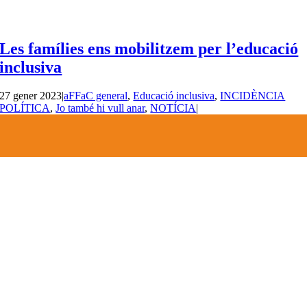
Les famílies ens mobilitzem per l’educació
inclusiva
27 gener 2023
|
aFFaC general
,
Educació inclusiva
,
INCIDÈNCIA
POLÍTICA
,
Jo també hi vull anar
,
NOTÍCIA
|