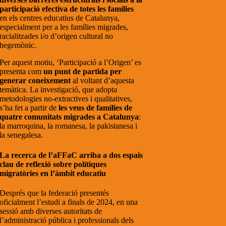
participació efectiva de totes les famílies
en els centres educatius de Catalunya,
especialment per a les famílies migrades,
racialitzades i/o d’origen cultural no
hegemònic.
Per aquest motiu, ‘Participació a l’Origen’ es
presenta com
un punt de partida per
generar coneixement
al voltant d’aquesta
temàtica. La investigació, que adopta
metodologies no-extractives i qualitatives,
s’ha fet a partir de
les veus de famílies de
quatre comunitats migrades a Catalunya
:
la marroquina, la romanesa, la pakistanesa i
la senegalesa.
La recerca de l’aFFaC arriba a dos espais
clau de reflexió sobre polítiques
migratòries en l’àmbit educatiu
Després que la federació presentés
oficialment l’estudi a finals de 2024, en una
sessió amb diverses autoritats de
l’administració pública i professionals dels