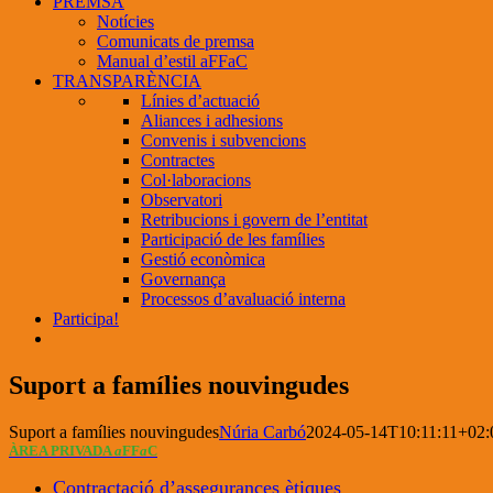
PREMSA
Notícies
Comunicats de premsa
Manual d’estil aFFaC
TRANSPARÈNCIA
Línies d’actuació
Aliances i adhesions
Convenis i subvencions
Contractes
Col·laboracions
Observatori
Retribucions i govern de l’entitat
Participació de les famílies
Gestió econòmica
Governança
Processos d’avaluació interna
Participa!
Suport a famílies nouvingudes
Suport a famílies nouvingudes
Núria Carbó
2024-05-14T10:11:11+02:
ÀREA PRIVADA
a
FF
a
C
Contractació d’assegurances ètiques