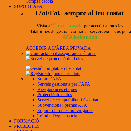
Temps i escola
SUPORT AFA
L’
a
FF
a
C sempre al teu costat
àrea privada
Visita a l'
per accedir a totes les
plataformes de gestió i contractar serveis exclusius per a
AFA federades
ACCEDIR A L’ÀREA PRIVADA
Sobre l’AFA
Serveis gestionats per l’AFA
Assegurances ètiques
Protecció de dades
Servei de comptabilitat i fiscalitat
Subvencions i premis AFA
Suport a famílies nouvingudes
Tràmits Dept. Justícia
FORMACIÓ
PROJECTES