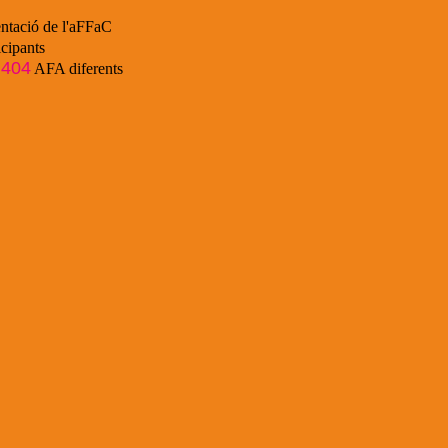
ntació de l'aFFaC
cipants
404
e
AFA diferents