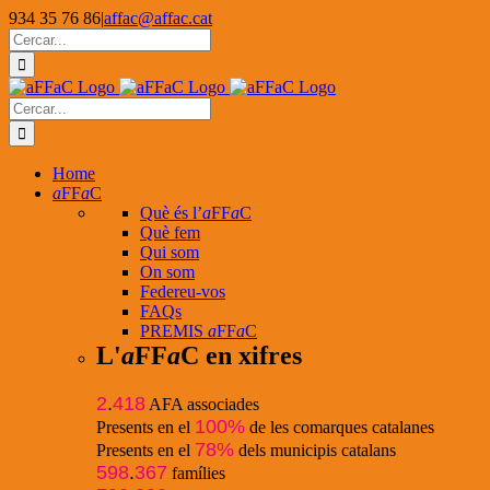
Skip
934 35 76 86
|
affac@affac.cat
to
Facebook
X
YouTube
Cerca
content
…
Cerca
…
Home
a
FF
a
C
Què és l’
a
FF
a
C
Què fem
Qui som
On som
Federeu-vos
FAQs
PREMIS
a
FF
a
C
L'
a
FF
a
C en xifres
2
.
418
AFA associades
100%
Presents en el
de les comarques catalanes
78%
Presents en el
dels municipis catalans
598
.
367
famílies