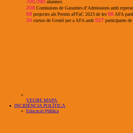
700
.
090
alumnes
208
Comissions de Garanties d’Admissions amb represe
69
66
projectes als Premis aFFaC 2023 de les
AFA parti
34
527
cursos de Gestió per a AFA amb
participants d
VEURE MAPA
INCIDÈNCIA POLÍTICA
Educació Pública