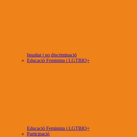
Igualtat i no discriminació
Educació Feminista i LGTBIQ+
Educació Feminista i LGTBIQ+
Participació