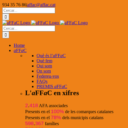
Skip
934 35 76 86
|
affac@affac.cat
to
Facebook
X
YouTube
Cerca
content
…
Cerca
…
Home
a
FF
a
C
Què és l’
a
FF
a
C
Què fem
Qui som
On som
Federeu-vos
FAQs
PREMIS
a
FF
a
C
L'
a
FF
a
C en xifres
2
.
418
AFA associades
100%
Presents en el
de les comarques catalanes
78%
Presents en el
dels municipis catalans
598
.
367
famílies