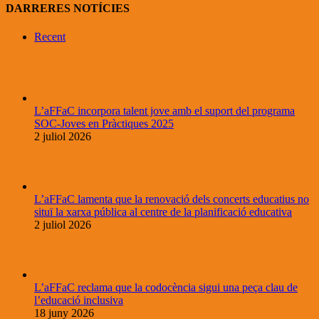
DARRERES NOTÍCIES
Recent
L’aFFaC incorpora talent jove amb el suport del programa
SOC-Joves en Pràctiques 2025
2 juliol 2026
L’aFFaC lamenta que la renovació dels concerts educatius no
situï la xarxa pública al centre de la planificació educativa
2 juliol 2026
L’aFFaC reclama que la codocència sigui una peça clau de
l’educació inclusiva
18 juny 2026