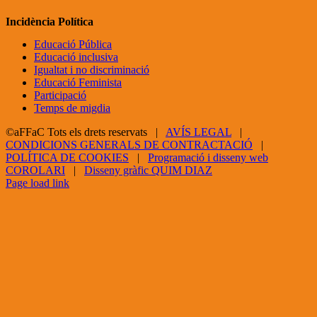
Incidència Política
Educació Pública
Educació inclusiva
Igualtat i no discriminació
Educació Feminista
Participació
Temps de migdia
©aFFaC Tots els drets reservats |
AVÍS LEGAL
|
CONDICIONS GENERALS DE CONTRACTACIÓ
|
POLÍTICA DE COOKIES
|
Programació i disseny web
COROLARI
|
Disseny gràfic QUIM DIAZ
Facebook
X
YouTube
Page load link
Go
to
Top