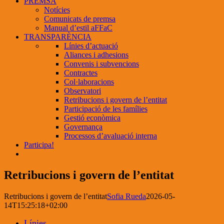
PREMSA
Notícies
Comunicats de premsa
Manual d’estil aFFaC
TRANSPARÈNCIA
Línies d’actuació
Aliances i adhesions
Convenis i subvencions
Contractes
Col·laboracions
Observatori
Retribucions i govern de l’entitat
Participació de les famílies
Gestió econòmica
Governança
Processos d’avaluació interna
Participa!
Retribucions i govern de l’entitat
Retribucions i govern de l’entitat
Sofia Rueda
2026-05-
14T15:25:18+02:00
Línies