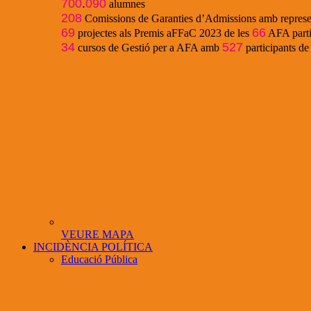
700
.
090
alumnes
208
Comissions de Garanties d’Admissions amb represe
69
66
projectes als Premis aFFaC 2023 de les
AFA parti
34
527
cursos de Gestió per a AFA amb
participants d
VEURE MAPA
INCIDÈNCIA POLÍTICA
Educació Pública