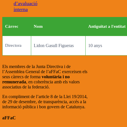
d’avaluació
interna
Càrrec
Nom
Antiguitat a l'entitat
Directora
Lidon Gasull Figueras
10 anys
Els membres de la Junta Directiva i de
l’Assemblea General de l’aFFaC exerceixen els
seus càrrecs de forma
voluntària i no
remunerada
, en coherència amb els valors
associatius de la federació.
En compliment de l’article 8 de la Llei 19/2014,
de 29 de desembre, de transparència, accés a la
informació pública i bon govern de Catalunya.
aFFaC