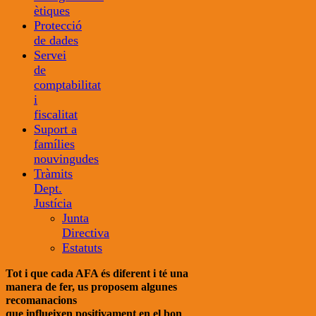
ètiques
Protecció
de dades
Servei
de
comptabilitat
i
fiscalitat
Suport a
famílies
nouvingudes
Tràmits
Dept.
Justícia
Junta
Directiva
Estatuts
Tot i que cada AFA és diferent i té una
manera de fer, us proposem algunes
recomanacions
que influeixen positivament en el bon