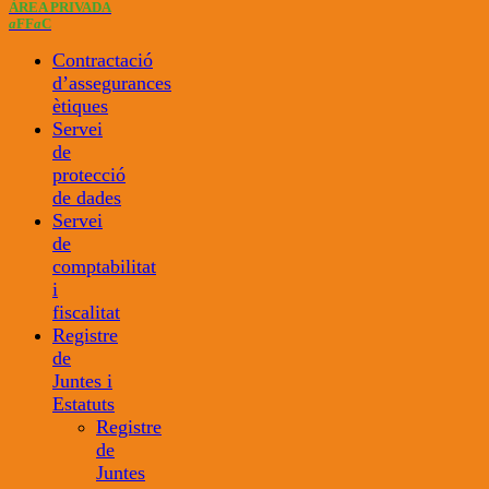
ÀREA PRIVADA
a
FF
a
C
Contractació
d’assegurances
ètiques
Servei
de
protecció
de dades
Servei
de
comptabilitat
i
fiscalitat
Registre
de
Juntes i
Estatuts
Registre
de
Juntes