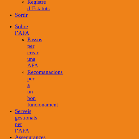
Registre
d’Estatuts
Sortir
Sobre
l’AFA
Passos
per
crear
una
AFA
Recomanacions
per
a
un
bon
funcionament
Serveis
gestionats
per
l’AFA
Assegurances