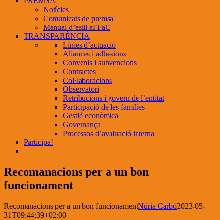
PREMSA
Notícies
Comunicats de premsa
Manual d’estil aFFaC
TRANSPARÈNCIA
Línies d’actuació
Aliances i adhesions
Convenis i subvencions
Contractes
Col·laboracions
Observatori
Retribucions i govern de l’entitat
Participació de les famílies
Gestió econòmica
Governança
Processos d’avaluació interna
Participa!
Recomanacions per a un bon
funcionament
Recomanacions per a un bon funcionament
Núria Carbó
2023-05-
31T09:44:39+02:00