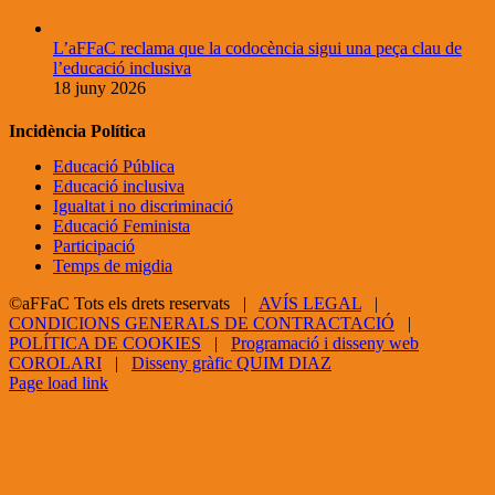
L’aFFaC reclama que la codocència sigui una peça clau de
l’educació inclusiva
18 juny 2026
Incidència Política
Educació Pública
Educació inclusiva
Igualtat i no discriminació
Educació Feminista
Participació
Temps de migdia
©aFFaC Tots els drets reservats |
AVÍS LEGAL
|
CONDICIONS GENERALS DE CONTRACTACIÓ
|
POLÍTICA DE COOKIES
|
Programació i disseny web
COROLARI
|
Disseny gràfic QUIM DIAZ
Facebook
X
YouTube
Page load link
Go
to
Top