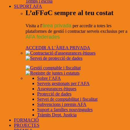
Temps i escola
SUPORT AFA
L’
a
FF
a
C sempre al teu costat
àrea privada
Visita a l'
per accedir a totes les
plataformes de gestió i contractar serveis exclusius per a
AFA federades
ACCEDIR A L’ÀREA PRIVADA
Sobre l’AFA
Serveis gestionats per l’AFA
Assegurances ètiques
Protecció de dades
Servei de comptabilitat i fiscalitat
Subvencions i premis AFA
Suport a famílies nouvingudes
Tràmits Dept. Justícia
FORMACIÓ
PROJECTES