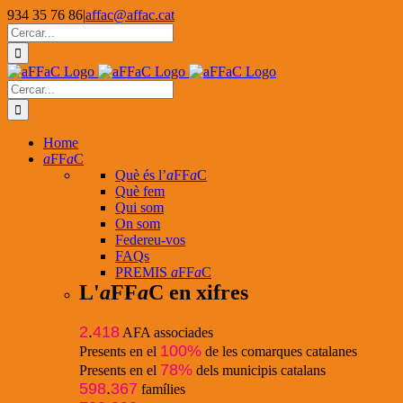
Skip
934 35 76 86
|
affac@affac.cat
to
Facebook
X
YouTube
Cerca
content
…
Cerca
…
Home
a
FF
a
C
Què és l’
a
FF
a
C
Què fem
Qui som
On som
Federeu-vos
FAQs
PREMIS
a
FF
a
C
L'
a
FF
a
C en xifres
2
.
418
AFA associades
100%
Presents en el
de les comarques catalanes
78%
Presents en el
dels municipis catalans
598
.
367
famílies