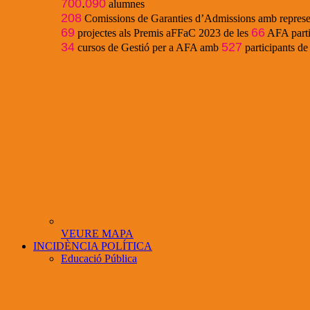
700
.
090
alumnes
208
Comissions de Garanties d’Admissions amb represe
69
66
projectes als Premis aFFaC 2023 de les
AFA parti
34
527
cursos de Gestió per a AFA amb
participants d
VEURE MAPA
INCIDÈNCIA POLÍTICA
Educació Pública