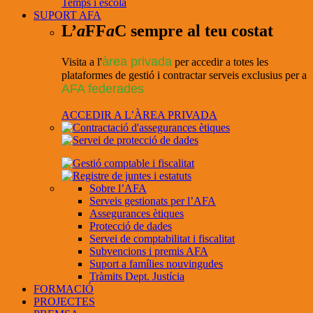
Temps i escola
SUPORT AFA
L’
a
FF
a
C sempre al teu costat
àrea privada
Visita a l'
per accedir a totes les
plataformes de gestió i contractar serveis exclusius per a
AFA federades
ACCEDIR A L’ÀREA PRIVADA
Sobre l’AFA
Serveis gestionats per l’AFA
Assegurances ètiques
Protecció de dades
Servei de comptabilitat i fiscalitat
Subvencions i premis AFA
Suport a famílies nouvingudes
Tràmits Dept. Justícia
FORMACIÓ
PROJECTES