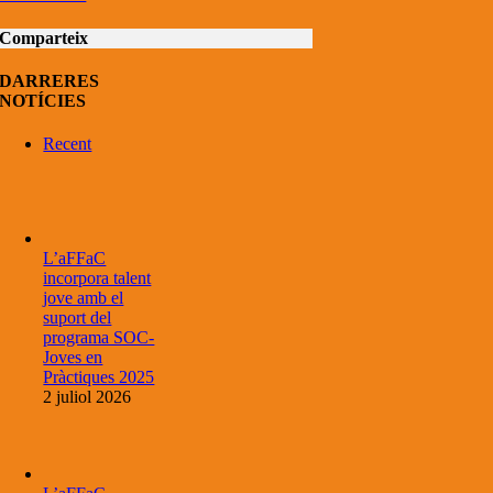
Comparteix
DARRERES
NOTÍCIES
Recent
L’aFFaC
incorpora talent
jove amb el
suport del
programa SOC-
Joves en
Pràctiques 2025
2 juliol 2026