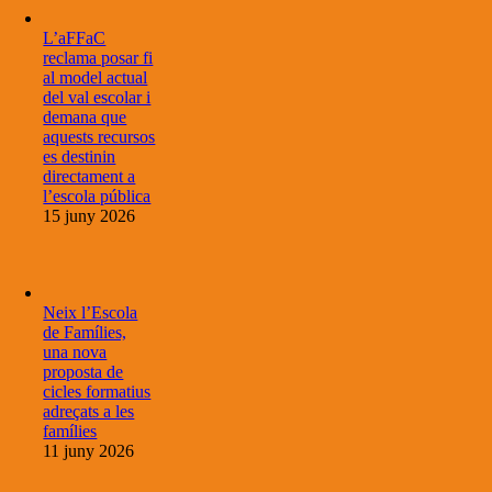
L’aFFaC
reclama posar fi
al model actual
del val escolar i
demana que
aquests recursos
es destinin
directament a
l’escola pública
15 juny 2026
Neix l’Escola
de Famílies,
una nova
proposta de
cicles formatius
adreçats a les
famílies
11 juny 2026