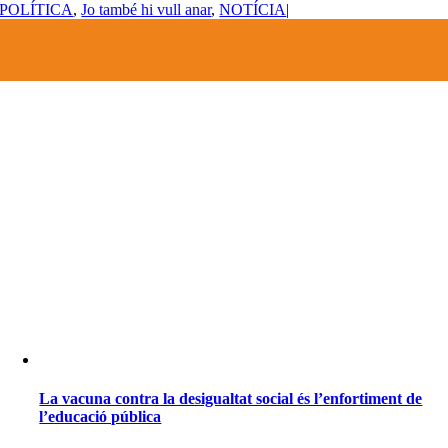
POLÍTICA
,
Jo també hi vull anar
,
NOTÍCIA
|
La vacuna contra la desigualtat social és l’enfortiment de
l’educació pública