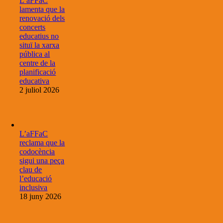
L’aFFaC
lamenta que la
renovació dels
concerts
educatius no
situï la xarxa
pública al
centre de la
planificació
educativa
2 juliol 2026
L’aFFaC
reclama que la
codocència
sigui una peça
clau de
l’educació
inclusiva
18 juny 2026