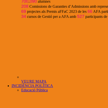
700
.
090
alumnes
208
Comissions de Garanties d’Admissions amb represe
69
66
projectes als Premis aFFaC 2023 de les
AFA parti
34
527
cursos de Gestió per a AFA amb
participants d
VEURE MAPA
INCIDÈNCIA POLÍTICA
Educació Pública