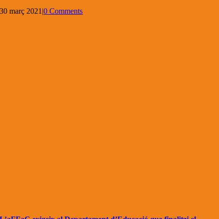
30 març 2021
|
0 Comments