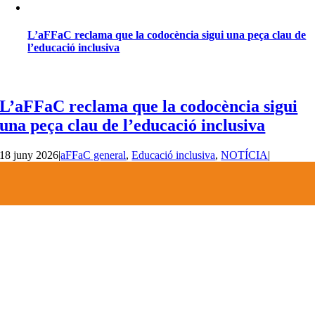
L’aFFaC reclama que la codocència sigui una peça clau de
l’educació inclusiva
L’aFFaC reclama que la codocència sigui
una peça clau de l’educació inclusiva
18 juny 2026
|
aFFaC general
,
Educació inclusiva
,
NOTÍCIA
|