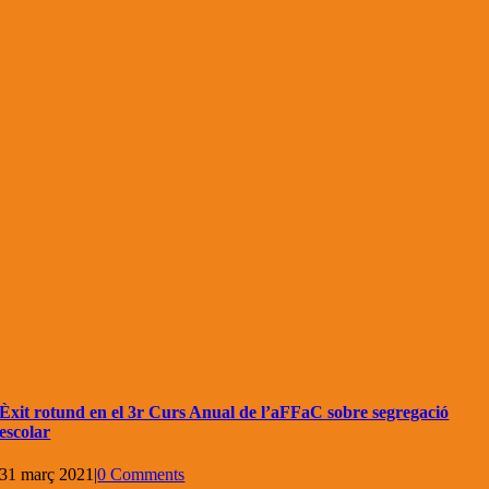
Èxit rotund en el 3r Curs Anual de l’aFFaC sobre segregació
escolar
31 març 2021
|
0 Comments