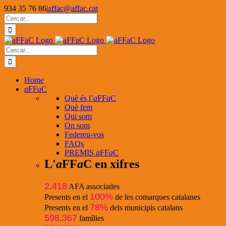
Skip
934 35 76 86
|
affac@affac.cat
to
Facebook
X
YouTube
Cerca
content
…
Cerca
…
Home
a
FF
a
C
Què és l’
a
FF
a
C
Què fem
Qui som
On som
Federeu-vos
FAQs
PREMIS
a
FF
a
C
L'
a
FF
a
C en xifres
2
.
418
AFA associades
100%
Presents en el
de les comarques catalanes
78%
Presents en el
dels municipis catalans
598
.
367
famílies