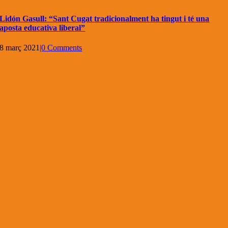
Lidón Gasull: “Sant Cugat tradicionalment ha tingut i té una
aposta educativa liberal”
8 març 2021
|
0 Comments