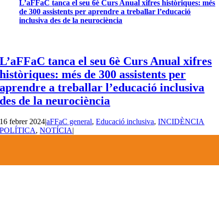
L’aFFaC tanca el seu 6è Curs Anual xifres històriques: més
de 300 assistents per aprendre a treballar l’educació
inclusiva des de la neurociència
L’aFFaC tanca el seu 6è Curs Anual xifres
històriques: més de 300 assistents per
aprendre a treballar l’educació inclusiva
des de la neurociència
16 febrer 2024
|
aFFaC general
,
Educació inclusiva
,
INCIDÈNCIA
POLÍTICA
,
NOTÍCIA
|