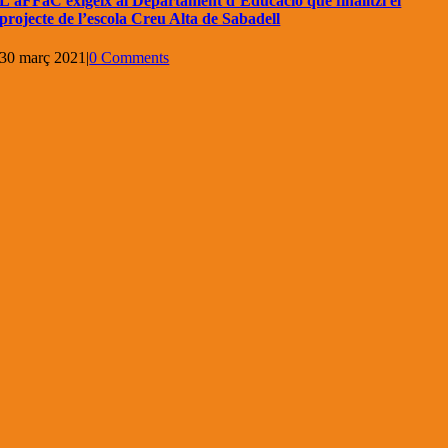
L’aFFaC exigeix al Departament d’Educació que finalitzi el
projecte de l’escola Creu Alta de Sabadell
30 març 2021
|
0 Comments