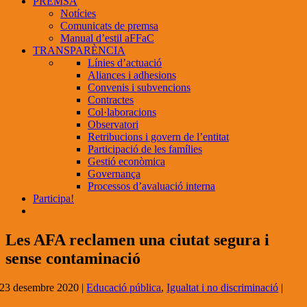
PREMSA
Notícies
Comunicats de premsa
Manual d’estil aFFaC
TRANSPARÈNCIA
Línies d’actuació
Aliances i adhesions
Convenis i subvencions
Contractes
Col·laboracions
Observatori
Retribucions i govern de l’entitat
Participació de les famílies
Gestió econòmica
Governança
Processos d’avaluació interna
Participa!
Les AFA reclamen una ciutat segura i
sense contaminació
23 desembre 2020
|
Educació pública
,
Igualtat i no discriminació
|