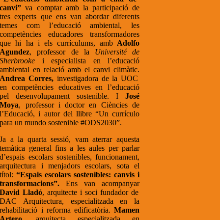
canvi”
va comptar amb la participació de
tres experts que ens van abordar diferents
temes com l’educació ambiental, les
competències educadores transformadores
que hi ha i els currículums, amb
Adolfo
Agundez
, professor de la
Université de
Sherbrooke
i especialista en l’educació
ambiental en relació amb el canvi climàtic.
Andrea Corres,
investigadora de la UOC
en competències educatives en l’educació
pel desenvolupament sostenible. I
José
Moya
, professor i doctor en Ciències de
l’Educació, i autor del llibre “Un currículo
para un mundo sostenible #ODS2030”.
Ja a la quarta sessió, vam aterrar aquesta
temàtica general fins a les aules per parlar
d’espais escolars sostenibles, funcionament,
arquitectura i menjadors escolars, sota el
títol:
“Espais escolars sostenibles: canvis i
transformacions”.
Ens van acompanyar
David Lladó
, arquitecte i soci fundador de
DAC Arquitectura, especialitzada en la
rehabilitació i reforma edificatòria.
Mamen
Artero
, arquitecta especialitzada en