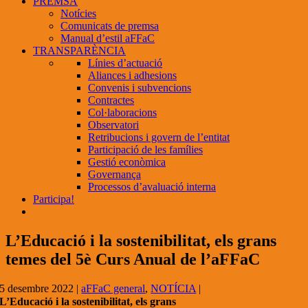
PREMSA
Notícies
Comunicats de premsa
Manual d’estil aFFaC
TRANSPARÈNCIA
Línies d’actuació
Aliances i adhesions
Convenis i subvencions
Contractes
Col·laboracions
Observatori
Retribucions i govern de l’entitat
Participació de les famílies
Gestió econòmica
Governança
Processos d’avaluació interna
Participa!
L’Educació i la sostenibilitat, els grans
temes del 5è Curs Anual de l’aFFaC
5 desembre 2022
|
aFFaC general
,
NOTÍCIA
|
L’Educació i la sostenibilitat, els grans