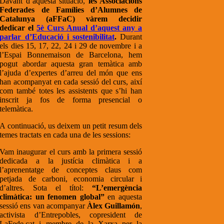
Davant d’aquesta situació,
les Associacions
Federades de Famílies d’Alumnes de
Catalunya (aFFaC) vàrem decidir
dedicar el
5è Curs Anual d’aquest any a
parlar d’Educació i sostenibilitat
.
Durant
els dies 15, 17, 22, 24 i 29 de novembre i a
l’Espai Bonnemaison de Barcelona, hem
pogut abordar aquesta gran temàtica amb
l’ajuda d’expertes d’arreu del món que ens
han acompanyat en cada sessió del curs, així
com també totes les assistents que s’hi han
inscrit ja fos de forma presencial o
telemàtica.
A continuació, us deixem un petit resum dels
temes tractats en cada una de les sessions:
Vam inaugurar el curs amb la primera sessió
dedicada a la justícia climàtica i a
l’aprenentatge de conceptes claus com
petjada de carboni, economia circular i
d’altres. Sota el títol:
“L’emergència
climàtica: un fenomen global”
en aquesta
sessió ens van acompanyar
Àlex Guillamón
,
activista d’Entrepobles, copresident de
LaFede.cat i membre de la Xarxa per la