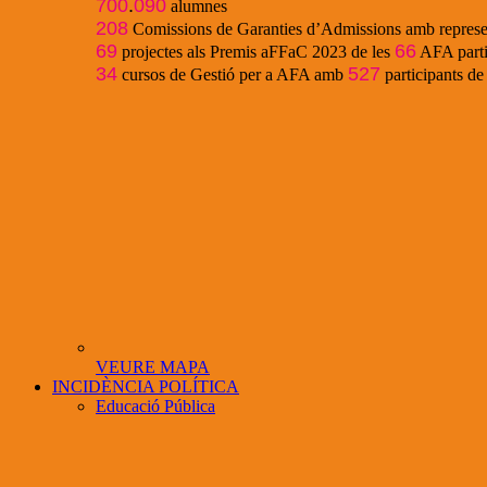
700
.
090
alumnes
208
Comissions de Garanties d’Admissions amb represe
69
66
projectes als Premis aFFaC 2023 de les
AFA parti
34
527
cursos de Gestió per a AFA amb
participants d
VEURE MAPA
INCIDÈNCIA POLÍTICA
Educació Pública