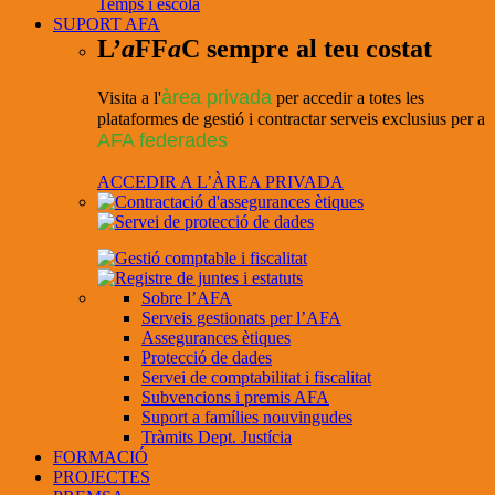
Temps i escola
SUPORT AFA
L’
a
FF
a
C sempre al teu costat
àrea privada
Visita a l'
per accedir a totes les
plataformes de gestió i contractar serveis exclusius per a
AFA federades
ACCEDIR A L’ÀREA PRIVADA
Sobre l’AFA
Serveis gestionats per l’AFA
Assegurances ètiques
Protecció de dades
Servei de comptabilitat i fiscalitat
Subvencions i premis AFA
Suport a famílies nouvingudes
Tràmits Dept. Justícia
FORMACIÓ
PROJECTES