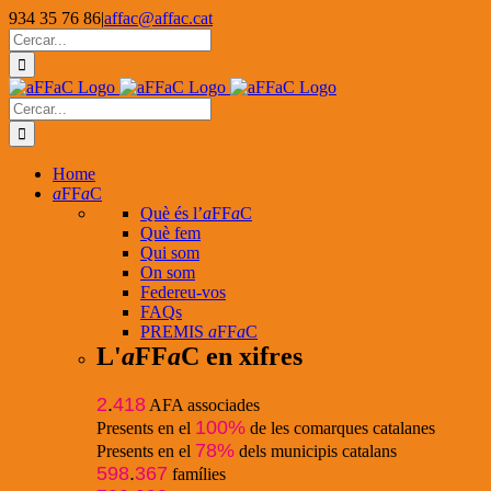
Skip
934 35 76 86
|
affac@affac.cat
to
Facebook
X
YouTube
Cerca
content
…
Cerca
…
Home
a
FF
a
C
Què és l’
a
FF
a
C
Què fem
Qui som
On som
Federeu-vos
FAQs
PREMIS
a
FF
a
C
L'
a
FF
a
C en xifres
2
.
418
AFA associades
100%
Presents en el
de les comarques catalanes
78%
Presents en el
dels municipis catalans
598
.
367
famílies