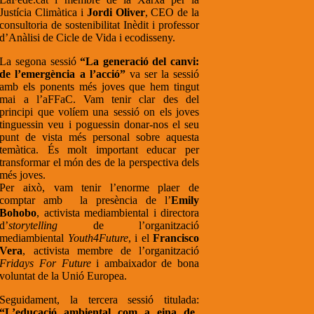
Justícia Climàtica i
Jordi Oliver
, CEO de la
consultoria de sostenibilitat Inèdit i professor
d’Anàlisi de Cicle de Vida i ecodisseny.
La segona sessió
“La generació del canvi:
de l’emergència a l’acció”
va ser la sessió
amb els ponents més joves que hem tingut
mai a l’aFFaC. Vam tenir clar des del
principi que volíem una sessió on els joves
tinguessin veu i poguessin donar-nos el seu
punt de vista més personal sobre aquesta
temàtica. És molt important educar per
transformar el món des de la perspectiva dels
més joves.
Per això, vam tenir l’enorme plaer de
comptar amb la presència de l’
Emily
Bohobo
, activista mediambiental i directora
d’
storytelling
de l’organització
mediambiental
Youth4Future
, i el
Francisco
Vera
, activista membre de l’organització
Fridays For Future
i ambaixador de bona
voluntat de la Unió Europea.
Seguidament, la tercera sessió titulada:
“L’educació ambiental com a eina de