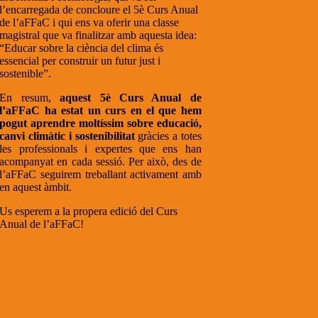
l’encarregada de concloure el 5è Curs Anual
de l’aFFaC i qui ens va oferir una classe
magistral que va finalitzar amb aquesta idea:
“Educar sobre la ciència del clima és
essencial per construir un futur just i
sostenible”.
En resum,
aquest 5è Curs Anual de
l’aFFaC ha estat un curs en el que hem
pogut aprendre moltíssim sobre educació,
canvi climàtic i sostenibilitat
gràcies a totes
les professionals i expertes que ens han
acompanyat en cada sessió. Per això, des de
l’aFFaC seguirem treballant activament amb
en aquest àmbit.
Us esperem a la propera edició del Curs
Anual de l’aFFaC!