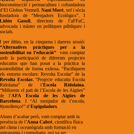
bioconstrucció i permacultura i cofundadora
d’El Globus Vermell.
Nani Moré
, xef i sòcia
fundadora de “Menjadors Ecològics”. I
Lidón Gasull
, directora de l’aFFaC,
advocada i màster en polítiques públiques i
socials.
I per últim, en la cinquena i darrera sessió:
“Alternatives pràctiques per a la
sostenibilitat en l’educació”
vam comptar
amb la participació de diferents projectes
educatius que han posat a la pràctica la
sostenibilitat de forma exitosa
.
“Pacifiquem
els entorns escolars: Revolta Escolar” de la
Revolta Escolar.
“Projecte educatiu Escola
Ridolaina” de l’
Escola Ridolaina
.
“Millorem el pati de l’Escola de les Aigües”
de l’
AFA Escola de les Aigües de
Barcelona
. I “Al menjador de l’escola,
#jonollenço!” d’
Espigoladors
.
Abans d’acabar però, vam comptar amb la
presència de l’
Anna Cabré
, científica física
del clima i oceanògrafa amb formació en
astronomia i cosmologia, qui va ser