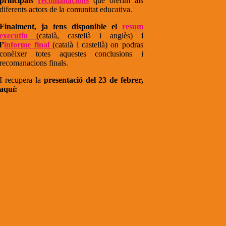
principals
recomanacions
que oferim als
diferents actors de la comunitat educativa.
Finalment, ja tens disponible el
resum
executiu
(català, castellà i anglès)
i
l’
informe final
(català i castellà) on podras
conèixer totes aquestes conclusions i
recomanacions finals.
I recupera la
presentació del 23 de febrer,
aquí: