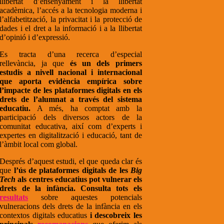
llibertat d’ensenyament i la llibertat
acadèmica, l’accés a la tecnologia moderna i
l’alfabetització, la privacitat i la protecció de
dades i el dret a la informació i a la llibertat
d’opinió i d’expressió.
Es tracta d’una recerca d’especial
rellevància, ja que
és un dels primers
estudis a nivell nacional i internacional
que aporta evidència empírica sobre
l’impacte de les plataformes digitals en els
drets de l’alumnat a través del sistema
educatiu.
A més, ha comptat amb la
participació dels diversos actors de la
comunitat educativa, així com d’experts i
expertes en digitalització i educació, tant de
l’àmbit local com global.
Després d’aquest estudi, el que queda clar és
que
l’ús de plataformes digitals de les
Big
Tech
als centres educatius pot vulnerar els
drets de la infància. Consulta tots els
resultats
sobre aquestes potencials
vulneracions dels drets de la infància en els
contextos digitals educatius
i
descobreix les