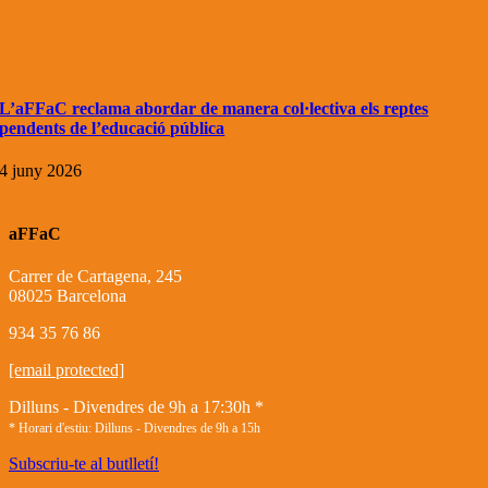
L’aFFaC reclama abordar de manera col·lectiva els reptes
pendents de l’educació pública
4 juny 2026
aFFaC
Carrer de Cartagena, 245
08025 Barcelona
934 35 76 86
[email protected]
Dilluns - Divendres de 9h a 17:30h *
* Horari d'estiu: Dilluns - Divendres de 9h a 15h
Subscriu-te al butlletí!