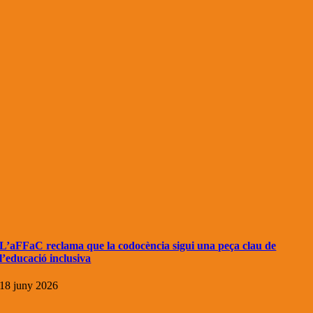
L’aFFaC reclama que la codocència sigui una peça clau de
l’educació inclusiva
18 juny 2026