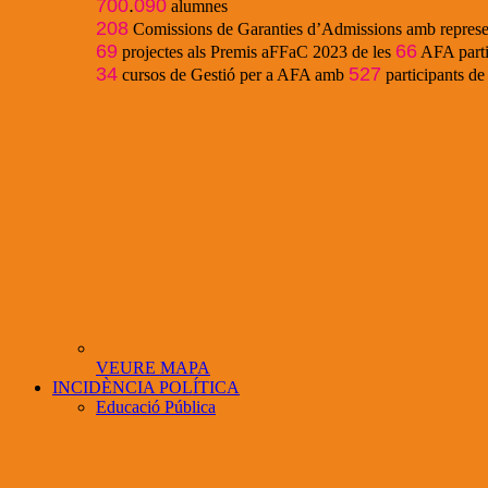
700
.
090
alumnes
208
Comissions de Garanties d’Admissions amb represe
69
66
projectes als Premis aFFaC 2023 de les
AFA parti
34
527
cursos de Gestió per a AFA amb
participants d
VEURE MAPA
INCIDÈNCIA POLÍTICA
Educació Pública