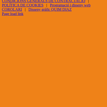
CONDICIONS GENERALS DE CONTRACTACIÓ
|
POLÍTICA DE COOKIES
|
Programació i disseny web
COROLARI
|
Disseny gràfic QUIM DIAZ
Facebook
X
YouTube
Page load link
Go
to
Top