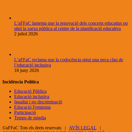
L’aFFaC lamenta que la renovació dels concerts educatius no
situï la xarxa pública al centre de la planificació educativa
2 juliol 2026
L’aFFaC reclama que la codocència sigui una peça clau de
l’educació inclusiva
18 juny 2026
Incidència Política
Educació Pública
Educació inclusiva
Igualtat i no discriminació
Educació Feminista
Participació
Temps de migdia
©aFFaC Tots els drets reservats |
AVÍS LEGAL
|