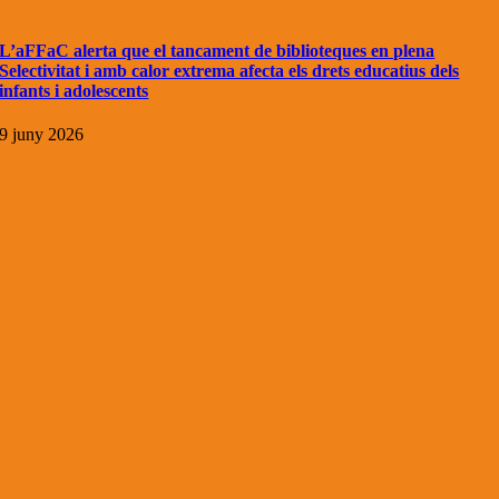
L’aFFaC alerta que el tancament de biblioteques en plena
Selectivitat i amb calor extrema afecta els drets educatius dels
infants i adolescents
9 juny 2026