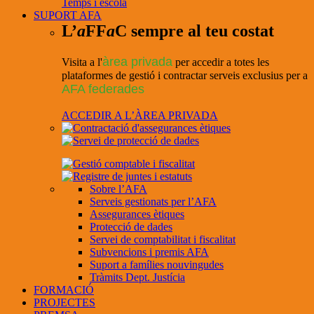
Temps i escola
SUPORT AFA
L’
a
FF
a
C sempre al teu costat
àrea privada
Visita a l'
per accedir a totes les
plataformes de gestió i contractar serveis exclusius per a
AFA federades
ACCEDIR A L’ÀREA PRIVADA
Sobre l’AFA
Serveis gestionats per l’AFA
Assegurances ètiques
Protecció de dades
Servei de comptabilitat i fiscalitat
Subvencions i premis AFA
Suport a famílies nouvingudes
Tràmits Dept. Justícia
FORMACIÓ
PROJECTES