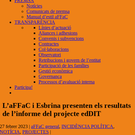
PREMSA
Notícies
Comunicats de premsa
Manual d’estil aFFaC
TRANSPARÈNCIA
Línies d’actuació
Aliances i adhesions
Convenis i subvencions
Contractes
Col·laboracions
Observatori
Retribucions i govern de l’entitat
Participació de les famílies
Gestió econòmica
Governança
Processos d’avaluació interna
Participa!
L’aFFaC i Esbrina presenten els resultats
de l’informe del projecte edDIT
27 febrer 2023
|
aFFaC general
,
INCIDÈNCIA POLÍTICA
,
NOTÍCIA
,
PROJECTES
|