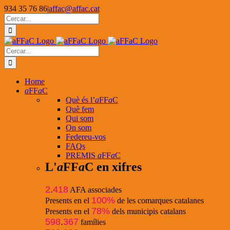
Skip
934 35 76 86
|
affac@affac.cat
to
Facebook
X
YouTube
Cerca
content
…
Cerca
…
Home
a
FF
a
C
Què és l’
a
FF
a
C
Què fem
Qui som
On som
Federeu-vos
FAQs
PREMIS
a
FF
a
C
L'
a
FF
a
C en xifres
2
.
418
AFA associades
100%
Presents en el
de les comarques catalanes
78%
Presents en el
dels municipis catalans
598
.
367
famílies