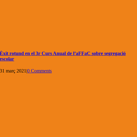
Èxit rotund en el 3r Curs Anual de l’aFFaC sobre segregació
escolar
31 març 2021
|
0 Comments