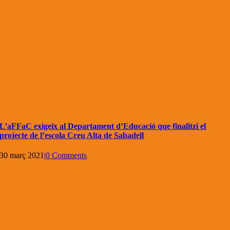
L’aFFaC exigeix al Departament d’Educació que finalitzi el
projecte de l’escola Creu Alta de Sabadell
30 març 2021
|
0 Comments