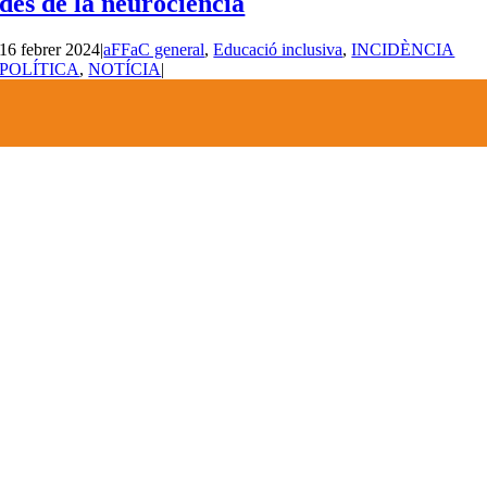
des de la neurociència
16 febrer 2024
|
aFFaC general
,
Educació inclusiva
,
INCIDÈNCIA
POLÍTICA
,
NOTÍCIA
|