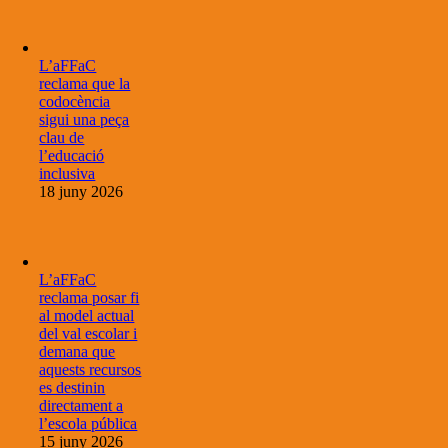
L’aFFaC
reclama que la
codocència
sigui una peça
clau de
l’educació
inclusiva
18 juny 2026
L’aFFaC
reclama posar fi
al model actual
del val escolar i
demana que
aquests recursos
es destinin
directament a
l’escola pública
15 juny 2026