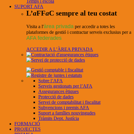
Temps i escola
SUPORT AFA
L’
a
FF
a
C sempre al teu costat
àrea privada
Visita a l'
per accedir a totes les
plataformes de gestió i contractar serveis exclusius per a
AFA federades
ACCEDIR A L’ÀREA PRIVADA
Sobre l’AFA
Serveis gestionats per l’AFA
Assegurances ètiques
Protecció de dades
Servei de comptabilitat i fiscalitat
Subvencions i premis AFA
Suport a famílies nouvingudes
Tràmits Dept. Justícia
FORMACIÓ
PROJECTES