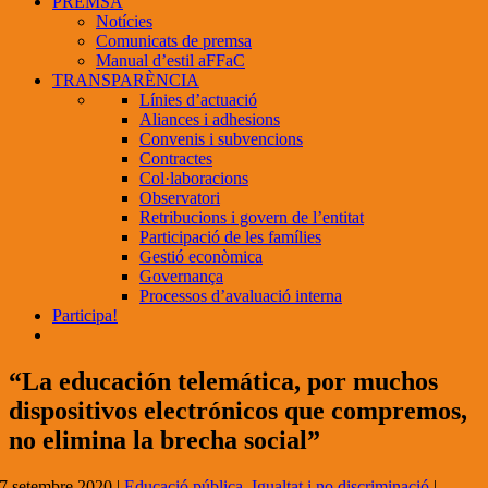
PREMSA
Notícies
Comunicats de premsa
Manual d’estil aFFaC
TRANSPARÈNCIA
Línies d’actuació
Aliances i adhesions
Convenis i subvencions
Contractes
Col·laboracions
Observatori
Retribucions i govern de l’entitat
Participació de les famílies
Gestió econòmica
Governança
Processos d’avaluació interna
Participa!
“La educación telemática, por muchos
dispositivos electrónicos que compremos,
no elimina la brecha social”
7 setembre 2020
|
Educació pública
,
Igualtat i no discriminació
|