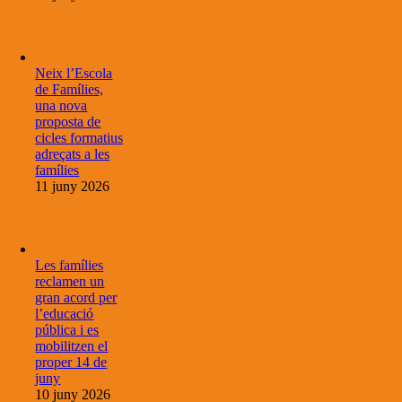
Neix l’Escola
de Famílies,
una nova
proposta de
cicles formatius
adreçats a les
famílies
11 juny 2026
Les famílies
reclamen un
gran acord per
l’educació
pública i es
mobilitzen el
proper 14 de
juny
10 juny 2026