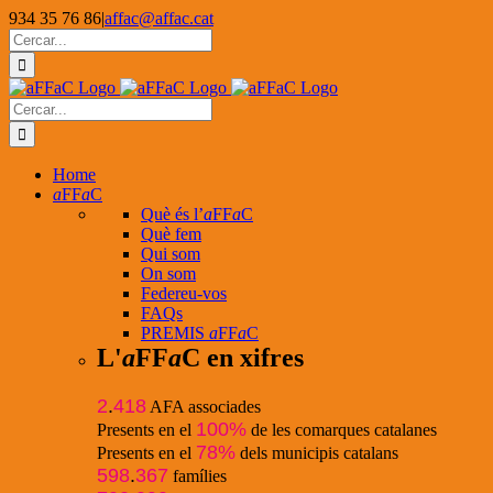
Skip
934 35 76 86
|
affac@affac.cat
to
Facebook
X
YouTube
Cerca
content
…
Cerca
…
Home
a
FF
a
C
Què és l’
a
FF
a
C
Què fem
Qui som
On som
Federeu-vos
FAQs
PREMIS
a
FF
a
C
L'
a
FF
a
C en xifres
2
.
418
AFA associades
100%
Presents en el
de les comarques catalanes
78%
Presents en el
dels municipis catalans
598
.
367
famílies