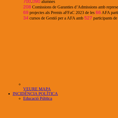
700
.
090
alumnes
208
Comissions de Garanties d’Admissions amb represe
69
66
projectes als Premis aFFaC 2023 de les
AFA parti
34
527
cursos de Gestió per a AFA amb
participants d
VEURE MAPA
INCIDÈNCIA POLÍTICA
Educació Pública