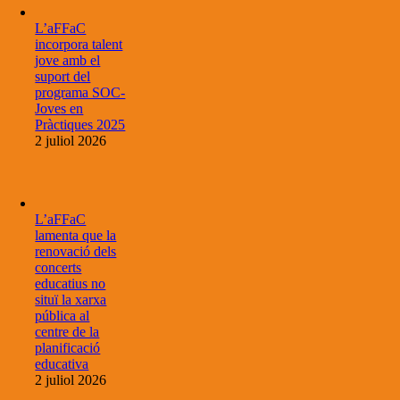
L’aFFaC
incorpora talent
jove amb el
suport del
programa SOC-
Joves en
Pràctiques 2025
2 juliol 2026
L’aFFaC
lamenta que la
renovació dels
concerts
educatius no
situï la xarxa
pública al
centre de la
planificació
educativa
2 juliol 2026