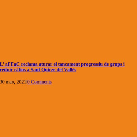
L’ aFFaC reclama aturar el tancament progressiu de grups i
reduir ràtios a Sant Quirze del Vallès
30 març 2021
|
0 Comments