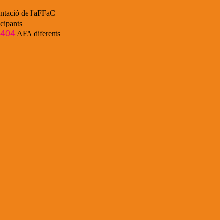
ntació de l'aFFaC
cipants
404
e
AFA diferents