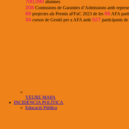
700
.
090
alumnes
208
Comissions de Garanties d’Admissions amb represe
69
66
projectes als Premis aFFaC 2023 de les
AFA parti
34
527
cursos de Gestió per a AFA amb
participants d
VEURE MAPA
INCIDÈNCIA POLÍTICA
Educació Pública