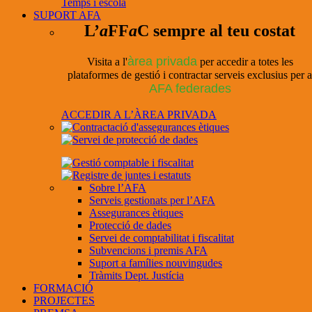
Temps i escola
SUPORT AFA
L’
a
FF
a
C sempre al teu costat
àrea privada
Visita a l'
per accedir a totes les
plataformes de gestió i contractar serveis exclusius per a
AFA federades
ACCEDIR A L’ÀREA PRIVADA
Sobre l’AFA
Serveis gestionats per l’AFA
Assegurances ètiques
Protecció de dades
Servei de comptabilitat i fiscalitat
Subvencions i premis AFA
Suport a famílies nouvingudes
Tràmits Dept. Justícia
FORMACIÓ
PROJECTES