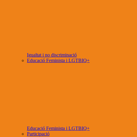
Igualtat i no discriminació
Educació Feminista i LGTBIQ+
Educació Feminista i LGTBIQ+
Participació