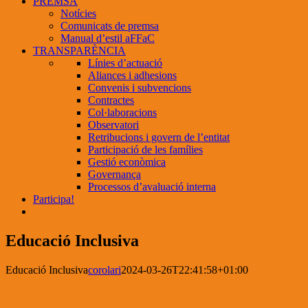
PREMSA
Notícies
Comunicats de premsa
Manual d’estil aFFaC
TRANSPARÈNCIA
Línies d’actuació
Aliances i adhesions
Convenis i subvencions
Contractes
Col·laboracions
Observatori
Retribucions i govern de l’entitat
Participació de les famílies
Gestió econòmica
Governança
Processos d’avaluació interna
Participa!
Educació Inclusiva
Educació Inclusiva
corolari
2024-03-26T22:41:58+01:00