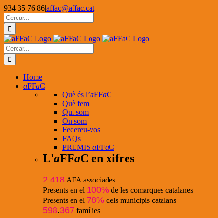
Skip
934 35 76 86
|
affac@affac.cat
to
Facebook
X
YouTube
Cerca
content
…
Cerca
…
Home
a
FF
a
C
Què és l’
a
FF
a
C
Què fem
Qui som
On som
Federeu-vos
FAQs
PREMIS
a
FF
a
C
L'
a
FF
a
C en xifres
2
.
418
AFA associades
100%
Presents en el
de les comarques catalanes
78%
Presents en el
dels municipis catalans
598
.
367
famílies