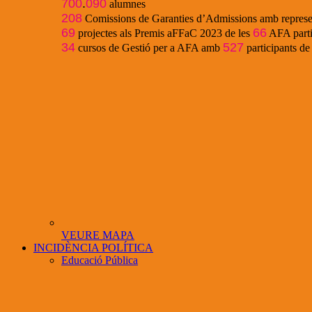
700
.
090
alumnes
208
Comissions de Garanties d’Admissions amb represe
69
66
projectes als Premis aFFaC 2023 de les
AFA parti
34
527
cursos de Gestió per a AFA amb
participants d
VEURE MAPA
INCIDÈNCIA POLÍTICA
Educació Pública