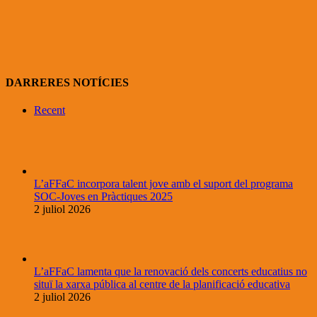
DARRERES NOTÍCIES
Recent
L’aFFaC incorpora talent jove amb el suport del programa
SOC-Joves en Pràctiques 2025
2 juliol 2026
L’aFFaC lamenta que la renovació dels concerts educatius no
situï la xarxa pública al centre de la planificació educativa
2 juliol 2026