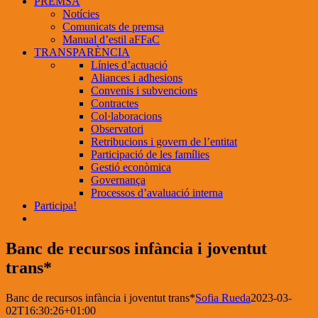
PREMSA
Notícies
Comunicats de premsa
Manual d’estil aFFaC
TRANSPARÈNCIA
Línies d’actuació
Aliances i adhesions
Convenis i subvencions
Contractes
Col·laboracions
Observatori
Retribucions i govern de l’entitat
Participació de les famílies
Gestió econòmica
Governança
Processos d’avaluació interna
Participa!
Banc de recursos infància i joventut
trans*
Banc de recursos infància i joventut trans*
Sofia Rueda
2023-03-
02T16:30:26+01:00