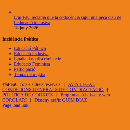
L’aFFaC reclama que la codocència sigui una peça clau de
l’educació inclusiva
18 juny 2026
Incidència Política
Educació Pública
Educació inclusiva
Igualtat i no discriminació
Educació Feminista
Participació
Temps de migdia
©aFFaC Tots els drets reservats |
AVÍS LEGAL
|
CONDICIONS GENERALS DE CONTRACTACIÓ
|
POLÍTICA DE COOKIES
|
Programació i disseny web
COROLARI
|
Disseny gràfic QUIM DIAZ
Facebook
X
YouTube
Page load link
Go
to
Top