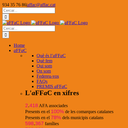
Skip
934 35 76 86
|
affac@affac.cat
to
Facebook
X
YouTube
Cerca
content
…
Cerca
…
Home
a
FF
a
C
Què és l’
a
FF
a
C
Què fem
Qui som
On som
Federeu-vos
FAQs
PREMIS
a
FF
a
C
L'
a
FF
a
C en xifres
2
.
418
AFA associades
100%
Presents en el
de les comarques catalanes
78%
Presents en el
dels municipis catalans
598
.
367
famílies