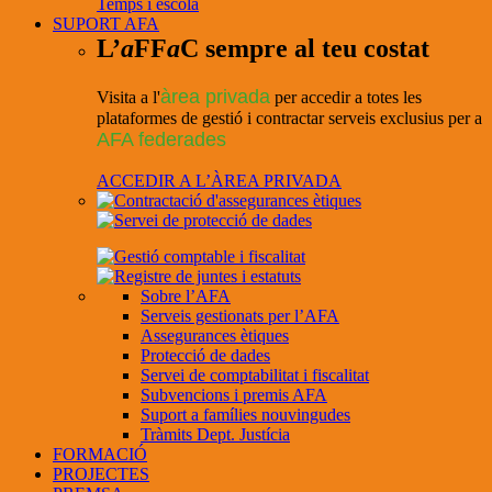
Temps i escola
SUPORT AFA
L’
a
FF
a
C sempre al teu costat
àrea privada
Visita a l'
per accedir a totes les
plataformes de gestió i contractar serveis exclusius per a
AFA federades
ACCEDIR A L’ÀREA PRIVADA
Sobre l’AFA
Serveis gestionats per l’AFA
Assegurances ètiques
Protecció de dades
Servei de comptabilitat i fiscalitat
Subvencions i premis AFA
Suport a famílies nouvingudes
Tràmits Dept. Justícia
FORMACIÓ
PROJECTES