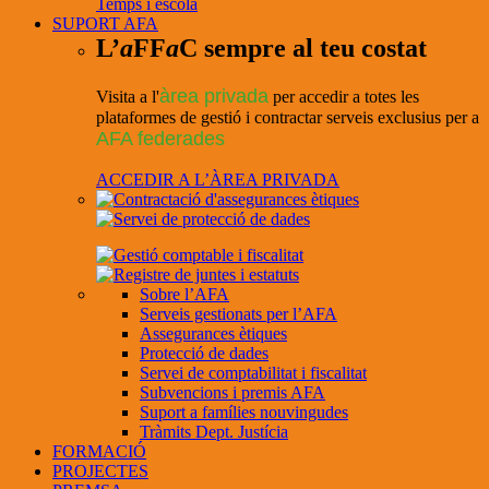
Temps i escola
SUPORT AFA
L’
a
FF
a
C sempre al teu costat
àrea privada
Visita a l'
per accedir a totes les
plataformes de gestió i contractar serveis exclusius per a
AFA federades
ACCEDIR A L’ÀREA PRIVADA
Sobre l’AFA
Serveis gestionats per l’AFA
Assegurances ètiques
Protecció de dades
Servei de comptabilitat i fiscalitat
Subvencions i premis AFA
Suport a famílies nouvingudes
Tràmits Dept. Justícia
FORMACIÓ
PROJECTES