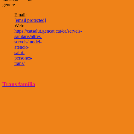
gènere.
Email:
[email protected]
Web:
https://catsalut.gencat.cat/ca/serveis-
sanitaris/altres-
serveis/model-
atencio-
salut-
persones-
trans/
Trans família