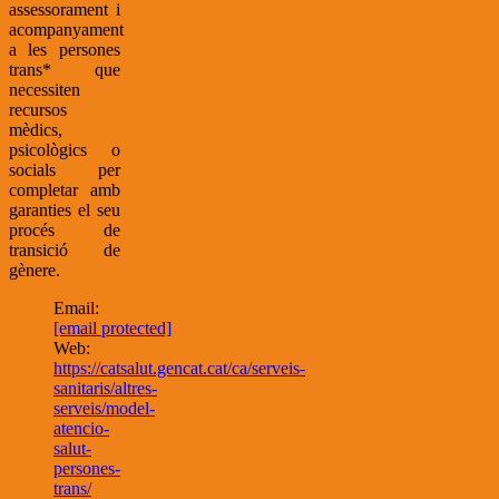
assessorament i
acompanyament
a les persones
trans* que
necessiten
recursos
mèdics,
psicològics o
socials per
completar amb
garanties el seu
procés de
transició de
gènere.
Email:
[email protected]
Web:
https://catsalut.gencat.cat/ca/serveis-
sanitaris/altres-
serveis/model-
atencio-
salut-
persones-
trans/