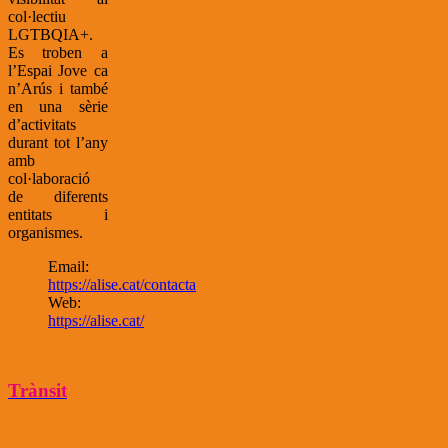
col·lectiu
LGTBQIA+.
Es troben a
l’Espai Jove ca
n’Arús i també
en una sèrie
d’activitats
durant tot l’any
amb
col·laboració
de diferents
entitats i
organismes.
Email:
https://alise.cat/contacta
Web:
https://alise.cat/
Trànsit