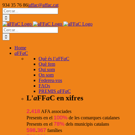
Skip
934 35 76 86
|
affac@affac.cat
to
Facebook
X
YouTube
Cerca
content
…
Cerca
…
Home
a
FF
a
C
Què és l’
a
FF
a
C
Què fem
Qui som
On som
Federeu-vos
FAQs
PREMIS
a
FF
a
C
L'
a
FF
a
C en xifres
2
.
418
AFA associades
100%
Presents en el
de les comarques catalanes
78%
Presents en el
dels municipis catalans
598
.
367
famílies