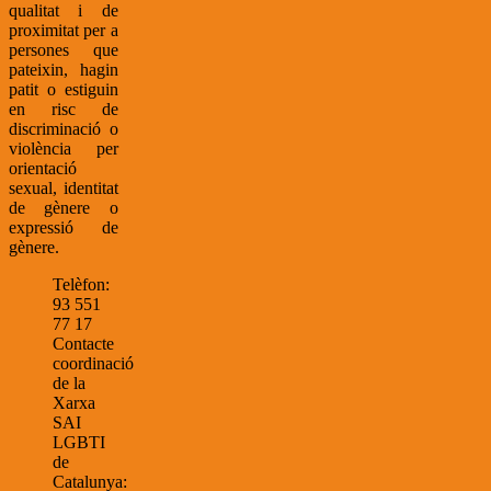
qualitat i de
proximitat per a
persones que
pateixin, hagin
patit o estiguin
en risc de
discriminació o
violència per
orientació
sexual, identitat
de gènere o
expressió de
gènere.
Telèfon:
93 551
77 17
Contacte
coordinació
de la
Xarxa
SAI
LGBTI
de
Catalunya: