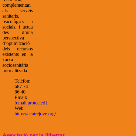
complementari
als serveis
sanitaris,
psicològics i
socials, i actua
des d’una
perspectiva
d’optimització
dels recursos
existents en la
xarxa
sociosanitària
normalitzada.
Telèfon:
687 74
86 40
Email:
[email protected]
Web:
https://centrejove.org/
Associació per la llibertat