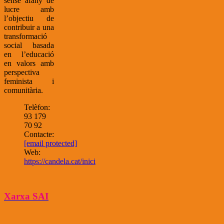
sense afany de
lucre amb
l’objectiu de
contribuir a una
transformació
social basada
en l’educació
en valors amb
perspectiva
feminista i
comunitària.
Telèfon:
93 179
70 92
Contacte:
[email protected]
Web:
https://candela.cat/inici
Xarxa SAI