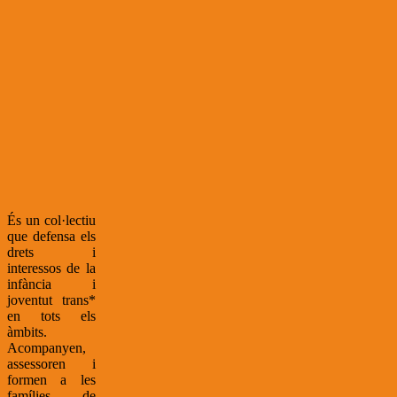
És un col·lectiu
que defensa els
drets i
interessos de la
infància i
joventut trans*
en tots els
àmbits.
Acompanyen,
assessoren i
formen a les
famílies de