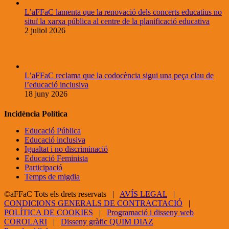
L’aFFaC lamenta que la renovació dels concerts educatius no
situï la xarxa pública al centre de la planificació educativa
2 juliol 2026
L’aFFaC reclama que la codocència sigui una peça clau de
l’educació inclusiva
18 juny 2026
Incidència Política
Educació Pública
Educació inclusiva
Igualtat i no discriminació
Educació Feminista
Participació
Temps de migdia
©aFFaC Tots els drets reservats |
AVÍS LEGAL
|
CONDICIONS GENERALS DE CONTRACTACIÓ
|
POLÍTICA DE COOKIES
|
Programació i disseny web
COROLARI
|
Disseny gràfic QUIM DIAZ