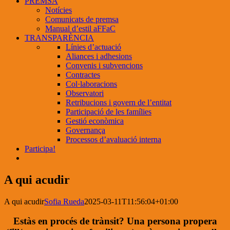
PREMSA
Notícies
Comunicats de premsa
Manual d’estil aFFaC
TRANSPARÈNCIA
Línies d’actuació
Aliances i adhesions
Convenis i subvencions
Contractes
Col·laboracions
Observatori
Retribucions i govern de l’entitat
Participació de les famílies
Gestió econòmica
Governança
Processos d’avaluació interna
Participa!
A qui acudir
A qui acudir
Sofia Rueda
2025-03-11T11:56:04+01:00
Estàs en procés de trànsit? Una persona propera