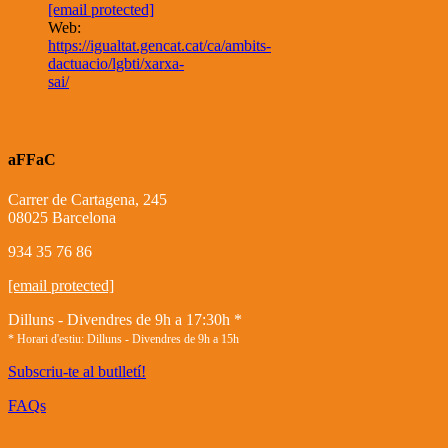
[email protected]
Web:
https://igualtat.gencat.cat/ca/ambits-
dactuacio/lgbti/xarxa-
sai/
aFFaC
Carrer de Cartagena, 245
08025 Barcelona
934 35 76 86
[email protected]
Dilluns - Divendres de 9h a 17:30h *
* Horari d'estiu: Dilluns - Divendres de 9h a 15h
Subscriu-te al butlletí!
FAQs