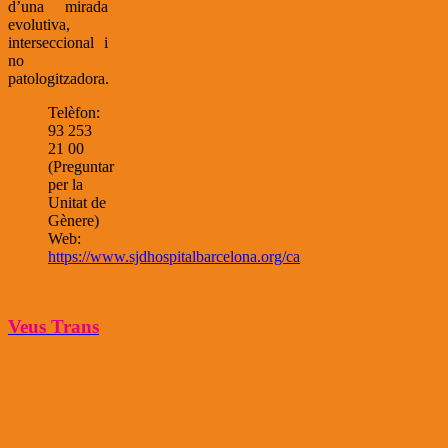
d’una mirada
evolutiva,
interseccional i
no
patologitzadora.
Telèfon:
93 253
21 00
(Preguntar
per la
Unitat de
Gènere)
Web:
https://www.sjdhospitalbarcelona.org/ca
Veus Trans