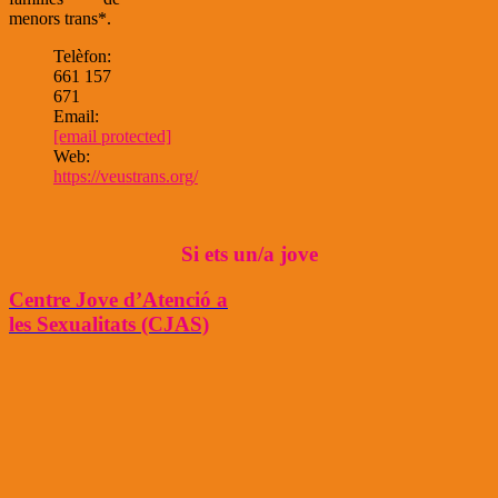
menors trans*.
Telèfon:
661 157
671
Email:
[email protected]
Web:
https://veustrans.org/
Si ets un/a jove
Centre Jove d’Atenció a
les Sexualitats (CJAS)