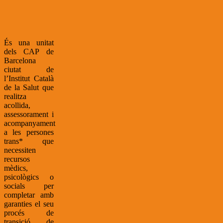
És una unitat
dels CAP de
Barcelona
ciutat de
l’Institut Català
de la Salut que
realitza
acollida,
assessorament i
acompanyament
a les persones
trans* que
necessiten
recursos
mèdics,
psicològics o
socials per
completar amb
garanties el seu
procés de
transició de