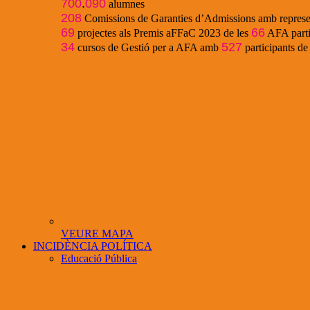
700
.
090
alumnes
208
Comissions de Garanties d’Admissions amb represe
69
66
projectes als Premis aFFaC 2023 de les
AFA parti
34
527
cursos de Gestió per a AFA amb
participants d
VEURE MAPA
INCIDÈNCIA POLÍTICA
Educació Pública