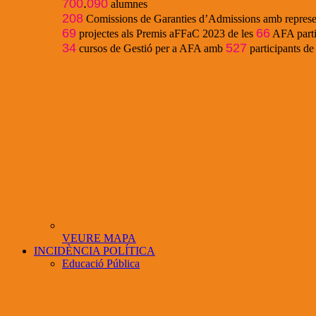
700
.
090
alumnes
208
Comissions de Garanties d’Admissions amb represe
69
66
projectes als Premis aFFaC 2023 de les
AFA parti
34
527
cursos de Gestió per a AFA amb
participants d
VEURE MAPA
INCIDÈNCIA POLÍTICA
Educació Pública