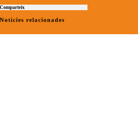
Comparteix
Notícies relacionades