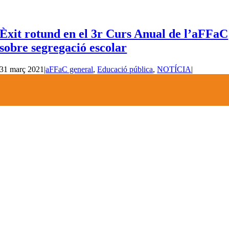
Èxit rotund en el 3r Curs Anual de l’aFFaC
sobre segregació escolar
31 març 2021
|
aFFaC general
,
Educació pública
,
NOTÍCIA
|