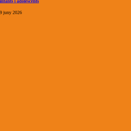
infants i adolescents
9 juny 2026