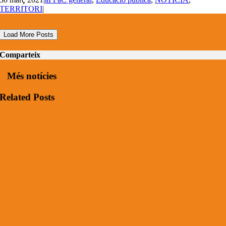
TERRITORI
|
Load More Posts
Comparteix
Més notícies
Related Posts