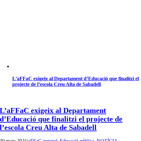
L’aFFaC exigeix al Departament d’Educació que finalitzi el
projecte de l’escola Creu Alta de Sabadell
L’aFFaC exigeix al Departament
d’Educació que finalitzi el projecte de
l’escola Creu Alta de Sabadell
30 març 2021
|
aFFaC general
,
Educació pública
,
NOTÍCIA
,