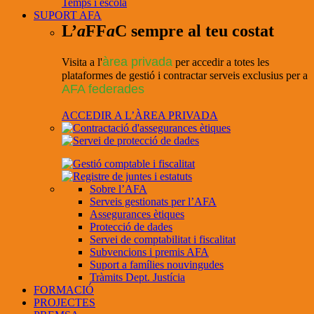
Temps i escola
SUPORT AFA
L’
a
FF
a
C sempre al teu costat
àrea privada
Visita a l'
per accedir a totes les
plataformes de gestió i contractar serveis exclusius per a
AFA federades
ACCEDIR A L’ÀREA PRIVADA
Sobre l’AFA
Serveis gestionats per l’AFA
Assegurances ètiques
Protecció de dades
Servei de comptabilitat i fiscalitat
Subvencions i premis AFA
Suport a famílies nouvingudes
Tràmits Dept. Justícia
FORMACIÓ
PROJECTES