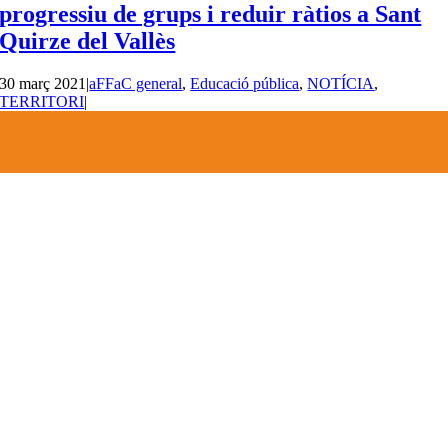
progressiu de grups i reduir ràtios a Sant
Quirze del Vallès
30 març 2021
|
aFFaC general
,
Educació pública
,
NOTÍCIA
,
TERRITORI
|