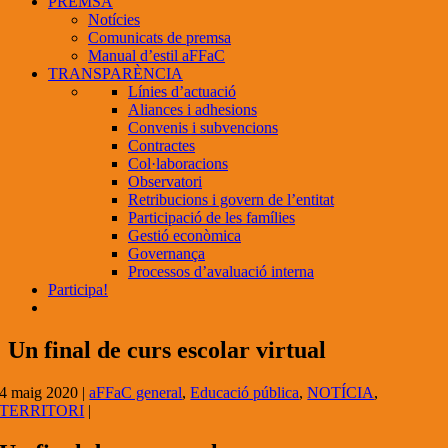
PREMSA
Notícies
Comunicats de premsa
Manual d’estil aFFaC
TRANSPARÈNCIA
Línies d’actuació
Aliances i adhesions
Convenis i subvencions
Contractes
Col·laboracions
Observatori
Retribucions i govern de l’entitat
Participació de les famílies
Gestió econòmica
Governança
Processos d’avaluació interna
Participa!
Un final de curs escolar virtual
4 maig 2020
|
aFFaC general
,
Educació pública
,
NOTÍCIA
,
TERRITORI
|