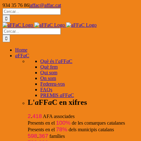
Skip
934 35 76 86
|
affac@affac.cat
to
Facebook
X
YouTube
Cerca
content
…
Cerca
…
Home
a
FF
a
C
Què és l’
a
FF
a
C
Què fem
Qui som
On som
Federeu-vos
FAQs
PREMIS
a
FF
a
C
L'
a
FF
a
C en xifres
2
.
418
AFA associades
100%
Presents en el
de les comarques catalanes
78%
Presents en el
dels municipis catalans
598
.
367
famílies