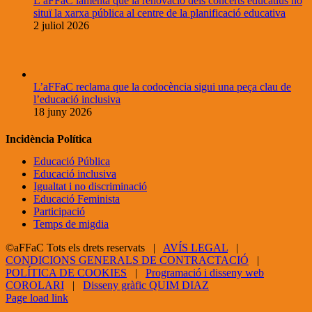
L’aFFaC lamenta que la renovació dels concerts educatius no
situï la xarxa pública al centre de la planificació educativa
2 juliol 2026
L’aFFaC reclama que la codocència sigui una peça clau de
l’educació inclusiva
18 juny 2026
Incidència Política
Educació Pública
Educació inclusiva
Igualtat i no discriminació
Educació Feminista
Participació
Temps de migdia
©aFFaC Tots els drets reservats |
AVÍS LEGAL
|
CONDICIONS GENERALS DE CONTRACTACIÓ
|
POLÍTICA DE COOKIES
|
Programació i disseny web
COROLARI
|
Disseny gràfic QUIM DIAZ
Facebook
X
YouTube
Page load link
Go