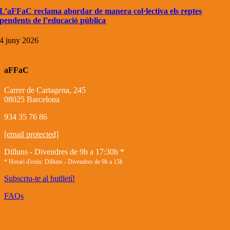
L’aFFaC reclama abordar de manera col·lectiva els reptes
pendents de l’educació pública
4 juny 2026
aFFaC
Carrer de Cartagena, 245
08025 Barcelona
934 35 76 86
[email protected]
Dilluns - Divendres de 9h a 17:30h *
* Horari d'estiu: Dilluns - Divendres de 9h a 15h
Subscriu-te al butlletí!
FAQs