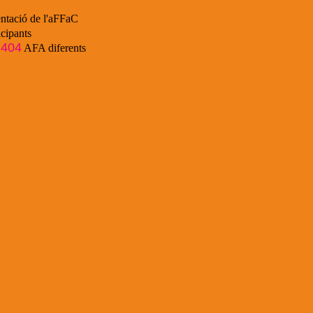
ntació de l'aFFaC
cipants
404
e
AFA diferents