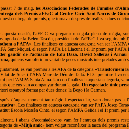
 passat 7 de maig,
les Associacions Federades de Famílies d’Al
entrega dels Premis aFFaC al Centre Cívic Sant Narcís de Giro
aquesta entrega de premis, que tornava després de realitzar dues edici
.
r aquesta ocasió, l’aFFaC va preparar una gala plena de màgia, so
nvinguda de la Belén Tascón, presidenta de l’aFFaC i va seguir amb l’
othom a l’AFA».
Les finalistes en aquesta categoria van ser l’AMPA
AFA Sant Miquel, el segon l’AFA La Llacuna i el 1r premi per l’AFA E
der gaudir de l’actuació de Edu Daza, David Salleras i Arnau 
rona,
qui ens van oferir un variat de peces musicals interpretades amb 
guidament, es van premiar a les AFA de la categoria
«Transformem la 
 Vilot de Sucs i l’AFA Mare de Déu de Talló. El 3r premi se’l va en
emi per l’AMPA Santa Anna. Un cop finalitzada aquesta categoria, vam a
fants que ens van acompanyar durant la gala.
Un espectacle únic pre
rritori espanyol format per dues dones: la Bego i la Carmen.
sprés d’aquest moment tan màgic i espectacular, vam donar pas a l’ú
ucativa».
Les finalistes en aquesta categoria van ser l’AFA Josep Tarra
Institut Escola Mossèn Cinto, el segon l’AMPA Gelida i el 1r premi per
nalment, i abans d’acomiadar-nos vam fer l’entrega dels premis rest
tegoria de
«Mitjà amic»
hem volgut reconèixer la tasca del programa