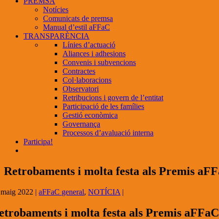
PREMSA
Notícies
Comunicats de premsa
Manual d’estil aFFaC
TRANSPARÈNCIA
Línies d’actuació
Aliances i adhesions
Convenis i subvencions
Contractes
Col·laboracions
Observatori
Retribucions i govern de l’entitat
Participació de les famílies
Gestió econòmica
Governança
Processos d’avaluació interna
Participa!
Retrobaments i molta festa als Premis aF
 maig 2022
|
aFFaC general
,
NOTÍCIA
|
etrobaments i molta festa als Premis aFFa