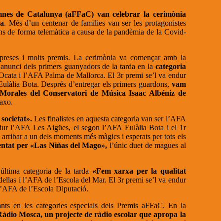
umnes de Catalunya (aFFaC) van celebrar la cerimònia
na
. Més d’un centenar de famílies van ser les protagonistes
ons de forma telemàtica a causa de la pandèmia de la Covid-
rpreses i molts premis. La cerimònia va començar amb la
anunci dels primers guanyadors de la tarda en la
categoria
 Ocata i l’AFA Palma de Mallorca. El 3r premi se’l va endur
ulàlia Bota. Després d’entregar els primers guardons,
vam
Morales del Conservatori de Música Isaac Albéniz de
saxo.
societat».
Les finalistes en aquesta categoria van ser l’AFA
dur l’AFA Les Aigües, el segon l’AFA Eulàlia Bota i el 1r
rribar a un dels moments més màgics i esperats per tots els
sentat per «Las Niñas del Mago»,
l’únic duet de magues al
ltima categoria de la tarda
«Fem xarxa per la qualitat
dellas i l’AFA de l’Escola del Mar. El 3r premi se’l va endur
 l’AFA de l’Escola Diputació.
ants en les categories especials dels Premis aFFaC. En la
Ràdio Mosca, un projecte de ràdio escolar que apropa la