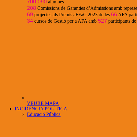
700
.
090
alumnes
208
Comissions de Garanties d’Admissions amb represe
69
66
projectes als Premis aFFaC 2023 de les
AFA parti
34
527
cursos de Gestió per a AFA amb
participants d
VEURE MAPA
INCIDÈNCIA POLÍTICA
Educació Pública