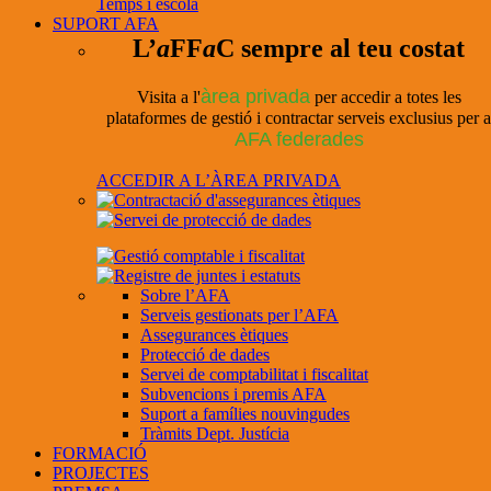
Temps i escola
SUPORT AFA
L’
a
FF
a
C sempre al teu costat
àrea privada
Visita a l'
per accedir a totes les
plataformes de gestió i contractar serveis exclusius per a
AFA federades
ACCEDIR A L’ÀREA PRIVADA
Sobre l’AFA
Serveis gestionats per l’AFA
Assegurances ètiques
Protecció de dades
Servei de comptabilitat i fiscalitat
Subvencions i premis AFA
Suport a famílies nouvingudes
Tràmits Dept. Justícia
FORMACIÓ
PROJECTES