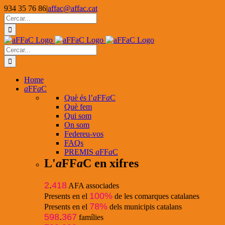
Skip
934 35 76 86
|
affac@affac.cat
to
Facebook
X
YouTube
Cerca
content
…
Cerca
…
Home
a
FF
a
C
Què és l’
a
FF
a
C
Què fem
Qui som
On som
Federeu-vos
FAQs
PREMIS
a
FF
a
C
L'
a
FF
a
C en xifres
2
.
418
AFA associades
100%
Presents en el
de les comarques catalanes
78%
Presents en el
dels municipis catalans
598
.
367
famílies