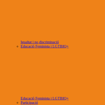
Igualtat i no discriminació
Educació Feminista i LGTBIQ+
Educació Feminista i LGTBIQ+
Participació