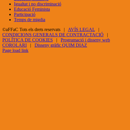
Igualtat i no discriminació
Educació Feminista
Participació
Temps de migdia
©aFFaC Tots els drets reservats |
AVÍS LEGAL
|
CONDICIONS GENERALS DE CONTRACTACIÓ
|
POLÍTICA DE COOKIES
|
Programació i disseny web
COROLARI
|
Disseny gràfic QUIM DIAZ
Facebook
X
YouTube
Page load link
Go
to
Top