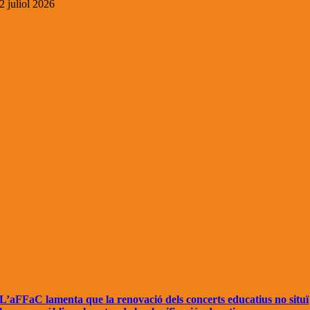
2 juliol 2026
L’aFFaC lamenta que la renovació dels concerts educatius no situï