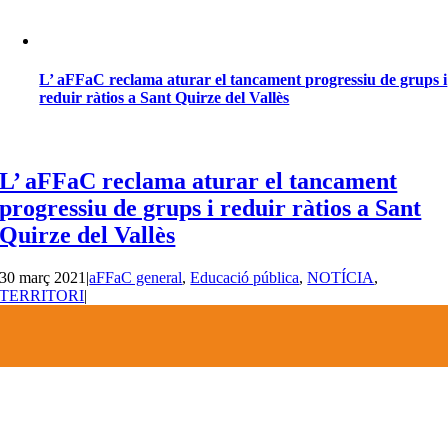
L’ aFFaC reclama aturar el tancament progressiu de grups i
reduir ràtios a Sant Quirze del Vallès
L’ aFFaC reclama aturar el tancament
progressiu de grups i reduir ràtios a Sant
Quirze del Vallès
30 març 2021
|
aFFaC general
,
Educació pública
,
NOTÍCIA
,
TERRITORI
|