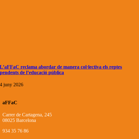
L’aFFaC reclama abordar de manera col·lectiva els reptes
pendents de l’educació pública
4 juny 2026
aFFaC
Carrer de Cartagena, 245
08025 Barcelona
934 35 76 86