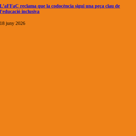
L’aFFaC reclama que la codocència sigui una peça clau de
l’educació inclusiva
18 juny 2026