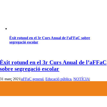
Èxit rotund en el 3r Curs Anual de l’aFFaC sobre
segregació escolar
Èxit rotund en el 3r Curs Anual de l’aFFaC
sobre segregació escolar
31 març 2021
|
aFFaC general
,
Educació pública
,
NOTÍCIA
|