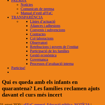
PREMSA
Notícies
Comunicats de premsa
Manual d’estil aFFaC
TRANSPARÈNCIA
Línies d’actuació
Aliances i adhesions
Convenis i subvencions
Contractes
Col·laboracions
Observatori
Retribucions i govern de l’entitat
Participació de les famílies
Gestió econòmica
Governança
Processos d’avaluació interna
Participa!
Qui es queda amb els infants en
quarantena? Les famílies reclamen ajuts
davant el curs més incert
31 agost 2020
|
aFFaC general
,
Educació pública
,
NOTÍCIA
|