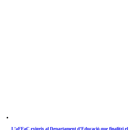
L’aFFaC exigeix al Departament d’Educació que finalitzi el