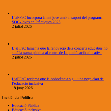
L’aFFaC incorpora talent jove amb el suport del programa
SOC-Joves en Pràctiques 2025
2 juliol 2026
L’aFFaC lamenta que la renovació dels concerts educatius no
situï la xarxa pública al centre de la planificació educativa
2 juliol 2026
L’aFFaC reclama que la codocència sigui una peça clau de
l’educació inclusiva
18 juny 2026
Incidència Política
Educació Pública
Educació inclusiva