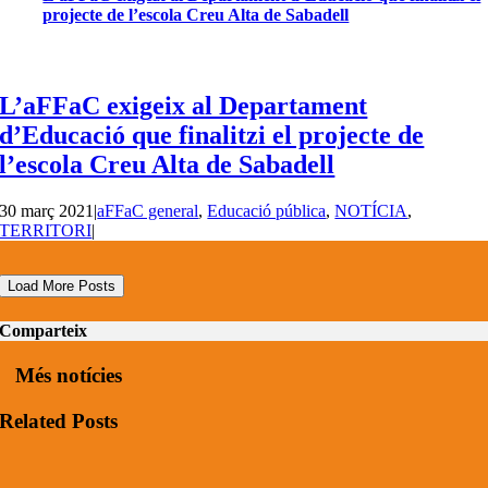
projecte de l’escola Creu Alta de Sabadell
L’aFFaC exigeix al Departament
d’Educació que finalitzi el projecte de
l’escola Creu Alta de Sabadell
30 març 2021
|
aFFaC general
,
Educació pública
,
NOTÍCIA
,
TERRITORI
|
Load More Posts
Comparteix
Més notícies
Related Posts