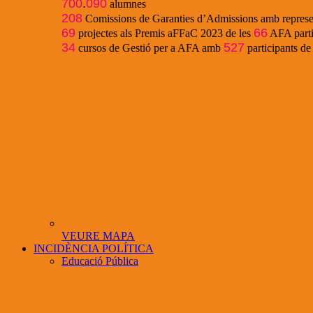
700
.
090
alumnes
208
Comissions de Garanties d’Admissions amb represe
69
66
projectes als Premis aFFaC 2023 de les
AFA parti
34
527
cursos de Gestió per a AFA amb
participants d
VEURE MAPA
INCIDÈNCIA POLÍTICA
Educació Pública