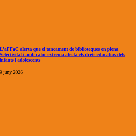
L’aFFaC alerta que el tancament de biblioteques en plena
Selectivitat i amb calor extrema afecta els drets educatius dels
infants i adolescents
9 juny 2026