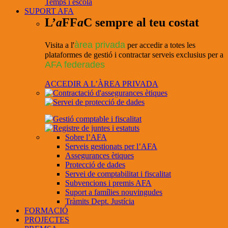
Temps i escola
SUPORT AFA
L’
a
FF
a
C sempre al teu costat
àrea privada
Visita a l'
per accedir a totes les
plataformes de gestió i contractar serveis exclusius per a
AFA federades
ACCEDIR A L’ÀREA PRIVADA
Sobre l’AFA
Serveis gestionats per l’AFA
Assegurances ètiques
Protecció de dades
Servei de comptabilitat i fiscalitat
Subvencions i premis AFA
Suport a famílies nouvingudes
Tràmits Dept. Justícia
FORMACIÓ
PROJECTES