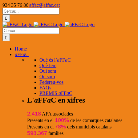
Skip
934 35 76 86
|
affac@affac.cat
to
Facebook
X
YouTube
Cerca
content
…
Cerca
…
Home
a
FF
a
C
Què és l’
a
FF
a
C
Què fem
Qui som
On som
Federeu-vos
FAQs
PREMIS
a
FF
a
C
L'
a
FF
a
C en xifres
2
.
418
AFA associades
100%
Presents en el
de les comarques catalanes
78%
Presents en el
dels municipis catalans
598
.
367
famílies