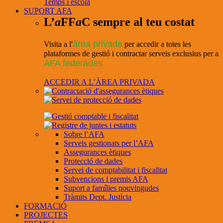
Temps i escola
SUPORT AFA
L’
a
FF
a
C sempre al teu costat
àrea privada
Visita a l'
per accedir a totes les
plataformes de gestió i contractar serveis exclusius per a
AFA federades
ACCEDIR A L’ÀREA PRIVADA
Sobre l’AFA
Serveis gestionats per l’AFA
Assegurances ètiques
Protecció de dades
Servei de comptabilitat i fiscalitat
Subvencions i premis AFA
Suport a famílies nouvingudes
Tràmits Dept. Justícia
FORMACIÓ
PROJECTES