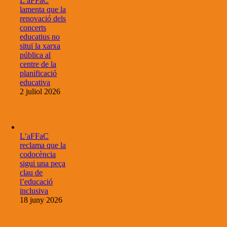
L’aFFaC
lamenta que la
renovació dels
concerts
educatius no
situï la xarxa
pública al
centre de la
planificació
educativa
2 juliol 2026
L’aFFaC
reclama que la
codocència
sigui una peça
clau de
l’educació
inclusiva
18 juny 2026