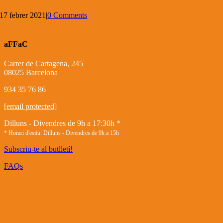
17 febrer 2021
|
0 Comments
aFFaC
Carrer de Cartagena, 245
08025 Barcelona
934 35 76 86
[email protected]
Dilluns - Divendres de 9h a 17:30h *
* Horari d'estiu: Dilluns - Divendres de 9h a 15h
Subscriu-te al butlletí!
FAQs