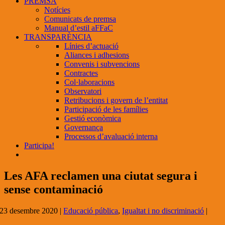
PREMSA
Notícies
Comunicats de premsa
Manual d’estil aFFaC
TRANSPARÈNCIA
Línies d’actuació
Aliances i adhesions
Convenis i subvencions
Contractes
Col·laboracions
Observatori
Retribucions i govern de l’entitat
Participació de les famílies
Gestió econòmica
Governança
Processos d’avaluació interna
Participa!
Les AFA reclamen una ciutat segura i
sense contaminació
23 desembre 2020
|
Educació pública
,
Igualtat i no discriminació
|