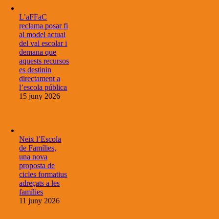
L’aFFaC
reclama posar fi
al model actual
del val escolar i
demana que
aquests recursos
es destinin
directament a
l’escola pública
15 juny 2026
Neix l’Escola
de Famílies,
una nova
proposta de
cicles formatius
adreçats a les
famílies
11 juny 2026