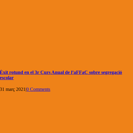
Èxit rotund en el 3r Curs Anual de l’aFFaC sobre segregació
escolar
31 març 2021
|
0 Comments