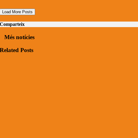
Load More Posts
Comparteix
Més notícies
Related Posts