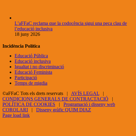
L’aFFaC reclama que la codocència sigui una peça clau de
l’educació inclusiva
18 juny 2026
Incidència Política
Educació Pública
Educació inclusiva
Igualtat i no discriminació
Educació Feminista
Participació
Temps de migdia
©aFFaC Tots els drets reservats |
AVÍS LEGAL
|
CONDICIONS GENERALS DE CONTRACTACIÓ
|
POLÍTICA DE COOKIES
|
Programació i disseny web
COROLARI
|
Disseny gràfic QUIM DIAZ
Facebook
X
YouTube
Page load link
Go
to
Top