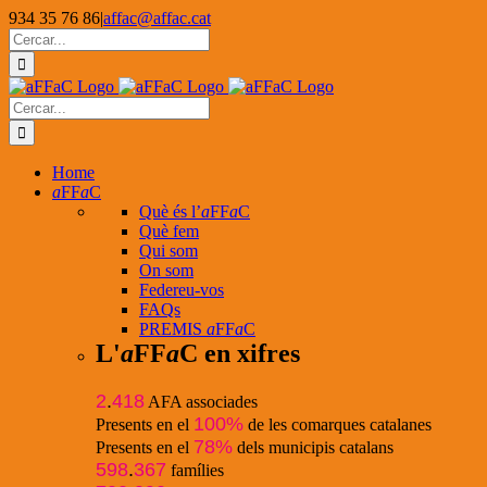
Skip
934 35 76 86
|
affac@affac.cat
to
Facebook
X
YouTube
Cerca
content
…
Cerca
…
Home
a
FF
a
C
Què és l’
a
FF
a
C
Què fem
Qui som
On som
Federeu-vos
FAQs
PREMIS
a
FF
a
C
L'
a
FF
a
C en xifres
2
.
418
AFA associades
100%
Presents en el
de les comarques catalanes
78%
Presents en el
dels municipis catalans
598
.
367
famílies