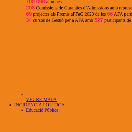
700
.
090
alumnes
208
Comissions de Garanties d’Admissions amb represe
69
66
projectes als Premis aFFaC 2023 de les
AFA parti
34
527
cursos de Gestió per a AFA amb
participants d
VEURE MAPA
INCIDÈNCIA POLÍTICA
Educació Pública