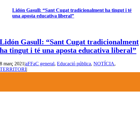
Lidón Gasull: “Sant Cugat tradicionalment ha tingut i té
una aposta educativa liberal”
Lidón Gasull: “Sant Cugat tradicionalment
ha tingut i té una aposta educativa liberal”
8 març 2021
|
aFFaC general
,
Educació pública
,
NOTÍCIA
,
TERRITORI
|