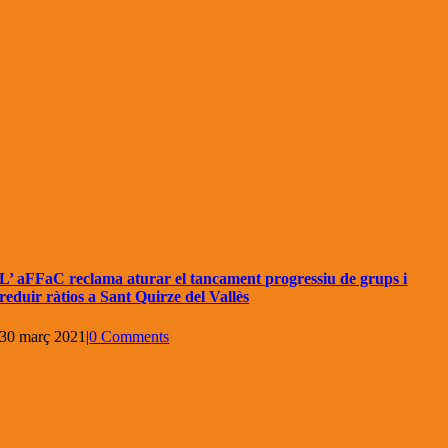
L’ aFFaC reclama aturar el tancament progressiu de grups i
reduir ràtios a Sant Quirze del Vallès
30 març 2021
|
0 Comments