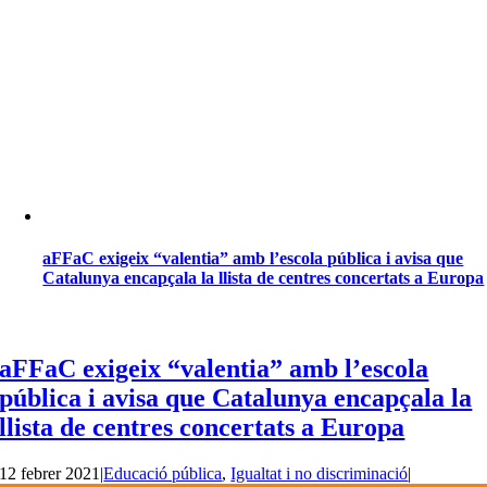
aFFaC exigeix “valentia” amb l’escola pública i avisa que
Catalunya encapçala la llista de centres concertats a Europa
aFFaC exigeix “valentia” amb l’escola
pública i avisa que Catalunya encapçala la
llista de centres concertats a Europa
12 febrer 2021
|
Educació pública
,
Igualtat i no discriminació
|