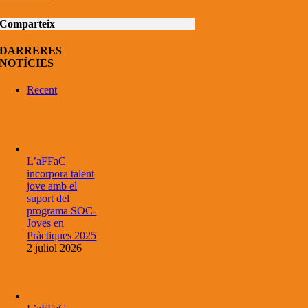
Comparteix
DARRERES
NOTÍCIES
Recent
L’aFFaC
incorpora talent
jove amb el
suport del
programa SOC-
Joves en
Pràctiques 2025
2 juliol 2026