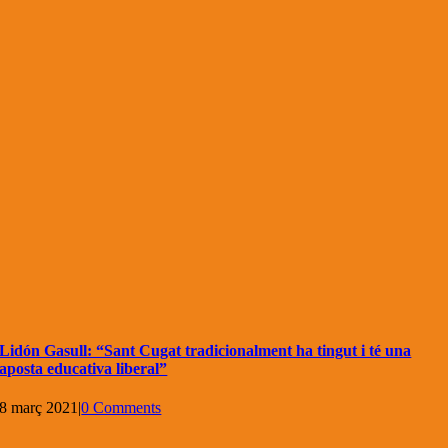
Lidón Gasull: “Sant Cugat tradicionalment ha tingut i té una
aposta educativa liberal”
8 març 2021
|
0 Comments