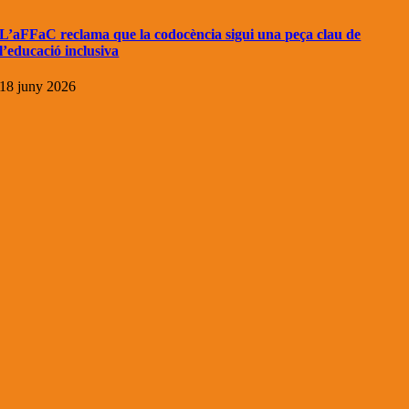
L’aFFaC reclama que la codocència sigui una peça clau de
l’educació inclusiva
18 juny 2026