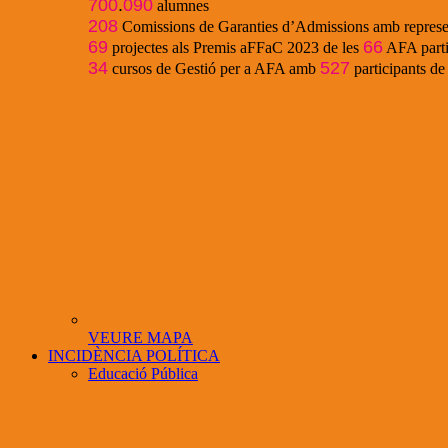
700
.
090
alumnes
208
Comissions de Garanties d’Admissions amb represe
69
66
projectes als Premis aFFaC 2023 de les
AFA parti
34
527
cursos de Gestió per a AFA amb
participants d
VEURE MAPA
INCIDÈNCIA POLÍTICA
Educació Pública