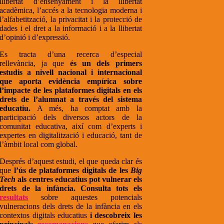
llibertat d’ensenyament i la llibertat
acadèmica, l’accés a la tecnologia moderna i
l’alfabetització, la privacitat i la protecció de
dades i el dret a la informació i a la llibertat
d’opinió i d’expressió.
Es tracta d’una recerca d’especial
rellevància, ja que
és un dels primers
estudis a nivell nacional i internacional
que aporta evidència empírica sobre
l’impacte de les plataformes digitals en els
drets de l’alumnat a través del sistema
educatiu.
A més, ha comptat amb la
participació dels diversos actors de la
comunitat educativa, així com d’experts i
expertes en digitalització i educació, tant de
l’àmbit local com global.
Després d’aquest estudi, el que queda clar és
que
l’ús de plataformes digitals de les
Big
Tech
als centres educatius pot vulnerar els
drets de la infància. Consulta tots els
resultats
sobre aquestes potencials
vulneracions dels drets de la infància en els
contextos digitals educatius
i
descobreix les