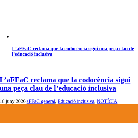
L’aFFaC reclama que la codocència sigui una peça clau de
l’educació inclusiva
L’aFFaC reclama que la codocència sigui
una peça clau de l’educació inclusiva
18 juny 2026
|
aFFaC general
,
Educació inclusiva
,
NOTÍCIA
|