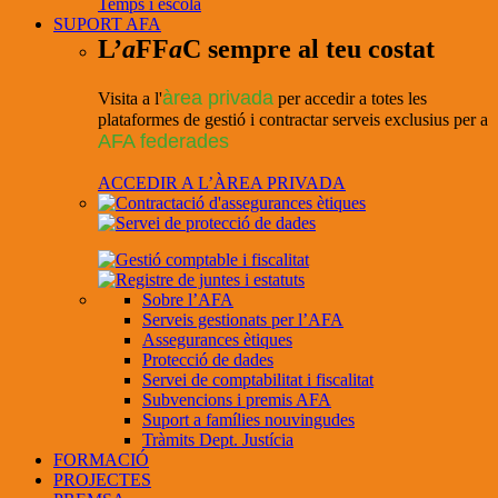
Temps i escola
SUPORT AFA
L’
a
FF
a
C sempre al teu costat
àrea privada
Visita a l'
per accedir a totes les
plataformes de gestió i contractar serveis exclusius per a
AFA federades
ACCEDIR A L’ÀREA PRIVADA
Sobre l’AFA
Serveis gestionats per l’AFA
Assegurances ètiques
Protecció de dades
Servei de comptabilitat i fiscalitat
Subvencions i premis AFA
Suport a famílies nouvingudes
Tràmits Dept. Justícia
FORMACIÓ
PROJECTES