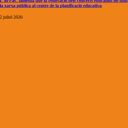
L’aFFaC lamenta que la renovació dels concerts educatius no situï
la xarxa pública al centre de la planificació educativa
2 juliol 2026