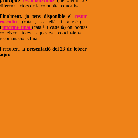
principals
recomanacions
que oferim als
diferents actors de la comunitat educativa.
Finalment, ja tens disponible el
resum
executiu
(català, castellà i anglès)
i
l’
informe final
(català i castellà) on podras
conèixer totes aquestes conclusions i
recomanacions finals.
I recupera la
presentació del 23 de febrer,
aquí: