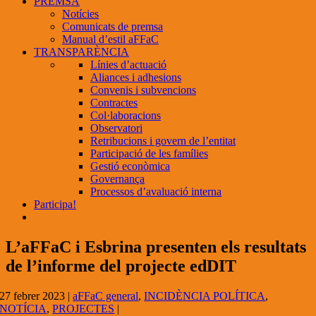
PREMSA
Notícies
Comunicats de premsa
Manual d’estil aFFaC
TRANSPARÈNCIA
Línies d’actuació
Aliances i adhesions
Convenis i subvencions
Contractes
Col·laboracions
Observatori
Retribucions i govern de l’entitat
Participació de les famílies
Gestió econòmica
Governança
Processos d’avaluació interna
Participa!
L’aFFaC i Esbrina presenten els resultats
de l’informe del projecte edDIT
27 febrer 2023
|
aFFaC general
,
INCIDÈNCIA POLÍTICA
,
NOTÍCIA
,
PROJECTES
|