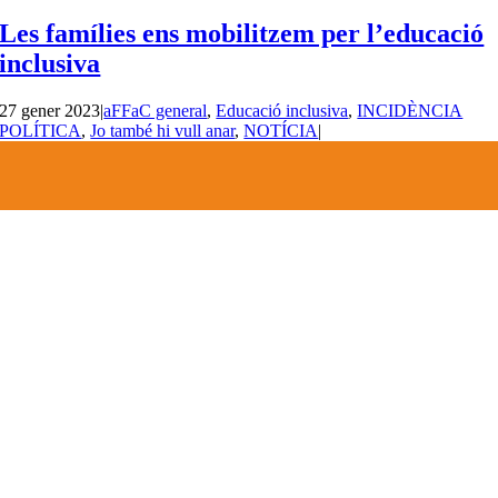
Les famílies ens mobilitzem per l’educació
inclusiva
27 gener 2023
|
aFFaC general
,
Educació inclusiva
,
INCIDÈNCIA
POLÍTICA
,
Jo també hi vull anar
,
NOTÍCIA
|