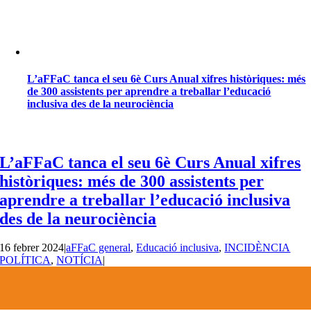
L’aFFaC tanca el seu 6è Curs Anual xifres històriques: més
de 300 assistents per aprendre a treballar l’educació
inclusiva des de la neurociència
L’aFFaC tanca el seu 6è Curs Anual xifres
històriques: més de 300 assistents per
aprendre a treballar l’educació inclusiva
des de la neurociència
16 febrer 2024
|
aFFaC general
,
Educació inclusiva
,
INCIDÈNCIA
POLÍTICA
,
NOTÍCIA
|