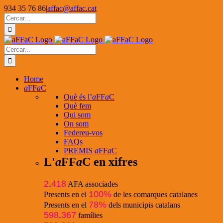
Skip
934 35 76 86
|
affac@affac.cat
to
Facebook
X
YouTube
Cerca
content
…
Cerca
…
Home
a
FF
a
C
Què és l’
a
FF
a
C
Què fem
Qui som
On som
Federeu-vos
FAQs
PREMIS
a
FF
a
C
L'
a
FF
a
C en xifres
2
.
418
AFA associades
100%
Presents en el
de les comarques catalanes
78%
Presents en el
dels municipis catalans
598
.
367
famílies