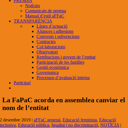
PREMSA
Notícies
Comunicats de premsa
Manual d’estil aFFaC
TRANSPARÈNCIA
Línies d’actuació
Aliances i adhesions
Convenis i subvencions
Contractes
Col·laboracions
Observatori
Retribucions i govern de l’entitat
Participació de les famílies
Gestió econòmica
Governança
Processos d’avaluació interna
Participa!
La FaPaC acorda en assemblea canviar el
nom de l’entitat
2 desembre 2019
|
aFFaC general
,
Educació feminista
,
Educació
inclusiva
,
Educació pública
,
Igualtat i no discriminació
,
NOTÍCIA
|