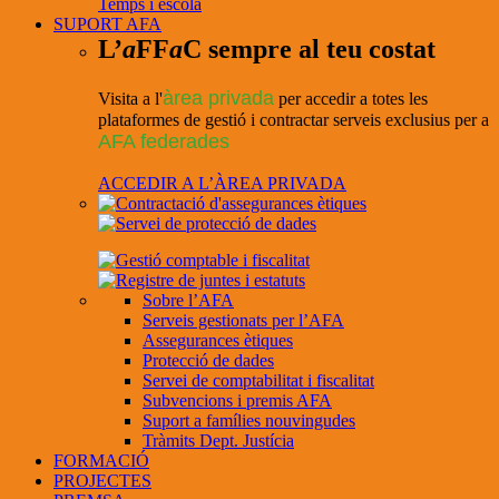
Temps i escola
SUPORT AFA
L’
a
FF
a
C sempre al teu costat
àrea privada
Visita a l'
per accedir a totes les
plataformes de gestió i contractar serveis exclusius per a
AFA federades
ACCEDIR A L’ÀREA PRIVADA
Sobre l’AFA
Serveis gestionats per l’AFA
Assegurances ètiques
Protecció de dades
Servei de comptabilitat i fiscalitat
Subvencions i premis AFA
Suport a famílies nouvingudes
Tràmits Dept. Justícia
FORMACIÓ
PROJECTES