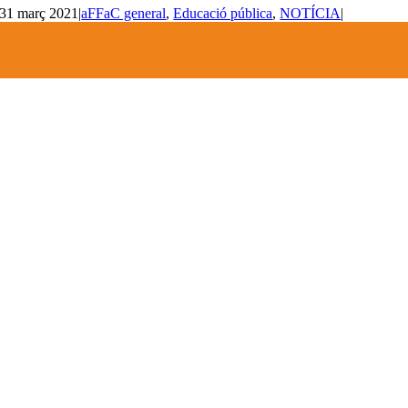
31 març 2021
|
aFFaC general
,
Educació pública
,
NOTÍCIA
|