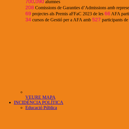
700
.
090
alumnes
208
Comissions de Garanties d’Admissions amb represe
69
66
projectes als Premis aFFaC 2023 de les
AFA parti
34
527
cursos de Gestió per a AFA amb
participants d
VEURE MAPA
INCIDÈNCIA POLÍTICA
Educació Pública