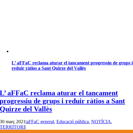
L’ aFFaC reclama aturar el tancament progressiu de grups i
reduir ràtios a Sant Quirze del Vallès
L’ aFFaC reclama aturar el tancament
progressiu de grups i reduir ràtios a Sant
Quirze del Vallès
30 març 2021
|
aFFaC general
,
Educació pública
,
NOTÍCIA
,
TERRITORI
|