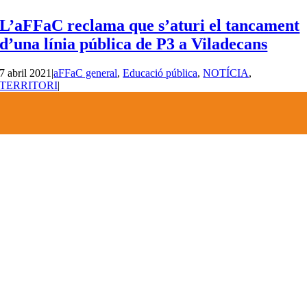
L’aFFaC reclama que s’aturi el tancament
d’una línia pública de P3 a Viladecans
7 abril 2021
|
aFFaC general
,
Educació pública
,
NOTÍCIA
,
TERRITORI
|