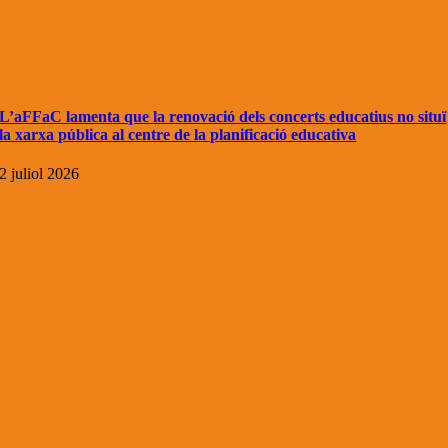
L’aFFaC lamenta que la renovació dels concerts educatius no situï
la xarxa pública al centre de la planificació educativa
2 juliol 2026