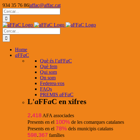
Skip
934 35 76 86
|
affac@affac.cat
to
Facebook
X
YouTube
Cerca
content
…
Cerca
…
Home
a
FF
a
C
Què és l’
a
FF
a
C
Què fem
Qui som
On som
Federeu-vos
FAQs
PREMIS
a
FF
a
C
L'
a
FF
a
C en xifres
2
.
418
AFA associades
100%
Presents en el
de les comarques catalanes
78%
Presents en el
dels municipis catalans
598
.
367
famílies