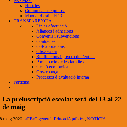
PREMSA
Notícies
Comunicats de premsa
Manual d’estil aFFaC
TRANSPARÈNCIA
Línies d’actuació
Aliances i adhesions
Convenis i subvencions
Contractes
Col·laboracions
Observatori
Retribucions i govern de l’entitat
Participació de les famílies
Gestió econòmica
Governança
Processos d’avaluació interna
Participa!
La preinscripció escolar serà del 13 al 22
de maig
8 maig 2020
|
aFFaC general
,
Educació pública
,
NOTÍCIA
|