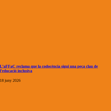
L’aFFaC reclama que la codocència sigui una peça clau de
l’educació inclusiva
18 juny 2026