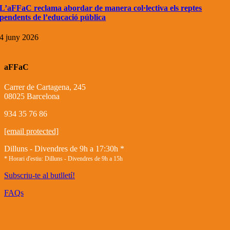
L’aFFaC reclama abordar de manera col·lectiva els reptes
pendents de l’educació pública
4 juny 2026
aFFaC
Carrer de Cartagena, 245
08025 Barcelona
934 35 76 86
[email protected]
Dilluns - Divendres de 9h a 17:30h *
* Horari d'estiu: Dilluns - Divendres de 9h a 15h
Subscriu-te al butlletí!
FAQs