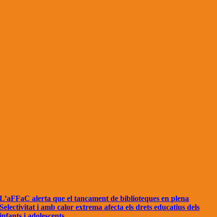
L’aFFaC alerta que el tancament de biblioteques en plena
Selectivitat i amb calor extrema afecta els drets educatius dels
infants i adolescents