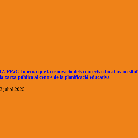
L’aFFaC lamenta que la renovació dels concerts educatius no situï
la xarxa pública al centre de la planificació educativa
2 juliol 2026