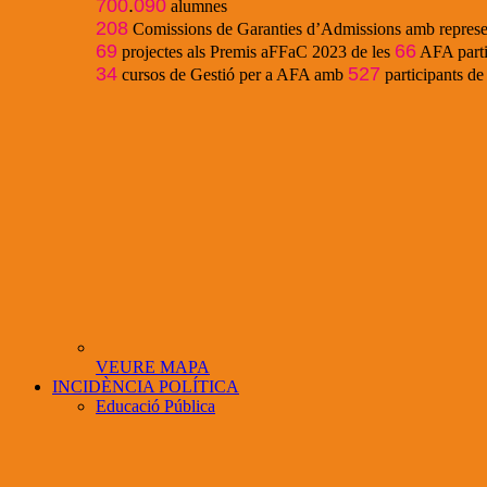
700
.
090
alumnes
208
Comissions de Garanties d’Admissions amb represe
69
66
projectes als Premis aFFaC 2023 de les
AFA parti
34
527
cursos de Gestió per a AFA amb
participants d
VEURE MAPA
INCIDÈNCIA POLÍTICA
Educació Pública