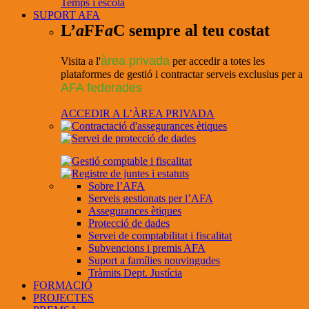
Temps i escola
SUPORT AFA
L’
a
FF
a
C sempre al teu costat
àrea privada
Visita a l'
per accedir a totes les
plataformes de gestió i contractar serveis exclusius per a
AFA federades
ACCEDIR A L’ÀREA PRIVADA
Sobre l’AFA
Serveis gestionats per l’AFA
Assegurances ètiques
Protecció de dades
Servei de comptabilitat i fiscalitat
Subvencions i premis AFA
Suport a famílies nouvingudes
Tràmits Dept. Justícia
FORMACIÓ
PROJECTES