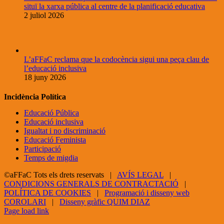
situï la xarxa pública al centre de la planificació educativa
2 juliol 2026
L’aFFaC reclama que la codocència sigui una peça clau de
l’educació inclusiva
18 juny 2026
Incidència Política
Educació Pública
Educació inclusiva
Igualtat i no discriminació
Educació Feminista
Participació
Temps de migdia
©aFFaC Tots els drets reservats |
AVÍS LEGAL
|
CONDICIONS GENERALS DE CONTRACTACIÓ
|
POLÍTICA DE COOKIES
|
Programació i disseny web
COROLARI
|
Disseny gràfic QUIM DIAZ
Facebook
X
YouTube
Page load link
Go