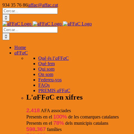
Skip
934 35 76 86
|
affac@affac.cat
to
Facebook
X
YouTube
Cerca
content
…
Cerca
…
Home
a
FF
a
C
Què és l’
a
FF
a
C
Què fem
Qui som
On som
Federeu-vos
FAQs
PREMIS
a
FF
a
C
L'
a
FF
a
C en xifres
2
.
418
AFA associades
100%
Presents en el
de les comarques catalanes
78%
Presents en el
dels municipis catalans
598
.
367
famílies