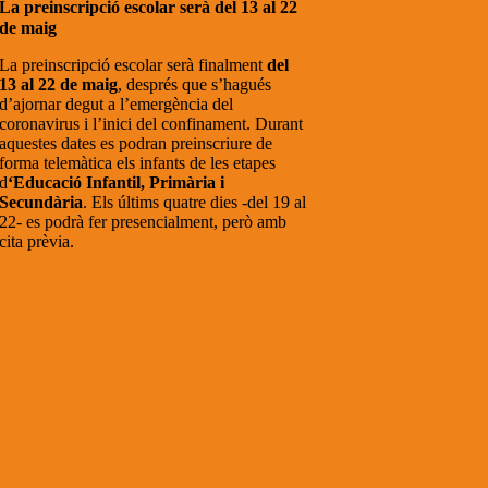
La preinscripció escolar serà del 13 al 22
de maig
La preinscripció escolar serà finalment
del
13 al 22 de maig
, després que s’hagués
d’ajornar degut a l’emergència del
coronavirus i l’inici del confinament. Durant
aquestes dates es podran preinscriure de
forma telemàtica els infants de les etapes
d
‘Educació Infantil, Primària i
Secundària
. Els últims quatre dies -del 19 al
22- es podrà fer presencialment, però amb
cita prèvia.