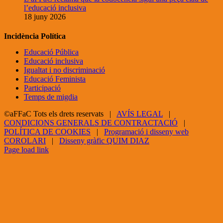
l’educació inclusiva
18 juny 2026
Incidència Política
Educació Pública
Educació inclusiva
Igualtat i no discriminació
Educació Feminista
Participació
Temps de migdia
©aFFaC Tots els drets reservats |
AVÍS LEGAL
|
CONDICIONS GENERALS DE CONTRACTACIÓ
|
POLÍTICA DE COOKIES
|
Programació i disseny web
COROLARI
|
Disseny gràfic QUIM DIAZ
Facebook
X
YouTube
Page load link
Go
to
Top