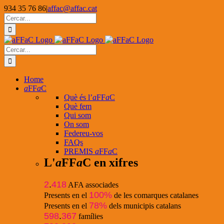
Skip
934 35 76 86
|
affac@affac.cat
to
Facebook
X
YouTube
Cerca
content
…
Cerca
…
Home
a
FF
a
C
Què és l’
a
FF
a
C
Què fem
Qui som
On som
Federeu-vos
FAQs
PREMIS
a
FF
a
C
L'
a
FF
a
C en xifres
2
.
418
AFA associades
100%
Presents en el
de les comarques catalanes
78%
Presents en el
dels municipis catalans
598
.
367
famílies