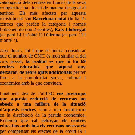
catalogació dels centres en funció de la seva
complexitat ha afectat de manera desigual al
territori. Els més afectats per aquesta
redistribució són
Barcelona ciutat
(hi ha 15
centres que perden la categoria i només
l’obtenen de nou 2 centres),
Baix Llobregat
(en perd 14 i n’obté 1) i
Girona
(en perd 11 i
n’obté 7).
Així doncs, tot i que es podria considerar
que el nombre de CMC és molt similar al del
curs passat,
la realitat és que hi ha 69
centres educatius que aquest any
deixaran de rebre ajuts addicionals
per fer
front a la complexitat social, cultural i
econòmica amb la que conviuen.
Finalment des de l’aFFaC
ens preocupa
que aquesta reducció de recursos no
obeeix a una millora de la situació
d’aquests centres
, sinó a una modificació
en la distribució de la partida econòmica.
Reiterem que
cal reforçar els centres
educatius amb tots els recursos necessaris
per compensar els efectes de la covid-19 i