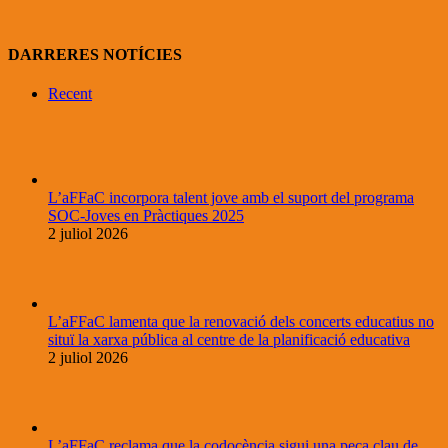
DARRERES NOTÍCIES
Recent
L’aFFaC incorpora talent jove amb el suport del programa
SOC-Joves en Pràctiques 2025
2 juliol 2026
L’aFFaC lamenta que la renovació dels concerts educatius no
situï la xarxa pública al centre de la planificació educativa
2 juliol 2026
L’aFFaC reclama que la codocència sigui una peça clau de