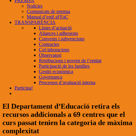
PREMSA
Notícies
Comunicats de premsa
Manual d’estil aFFaC
TRANSPARÈNCIA
Línies d’actuació
Aliances i adhesions
Convenis i subvencions
Contractes
Col·laboracions
Observatori
Retribucions i govern de l’entitat
Participació de les famílies
Gestió econòmica
Governança
Processos d’avaluació interna
Participa!
El Departament d’Educació retira els
recursos addicionals a 69 centres que el
curs passat tenien la categoria de màxima
complexitat