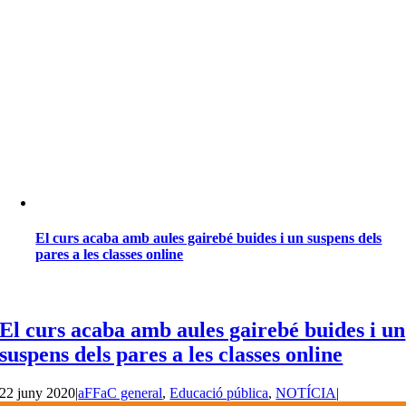
El curs acaba amb aules gairebé buides i un suspens dels
pares a les classes online
El curs acaba amb aules gairebé buides i un
suspens dels pares a les classes online
22 juny 2020
|
aFFaC general
,
Educació pública
,
NOTÍCIA
|