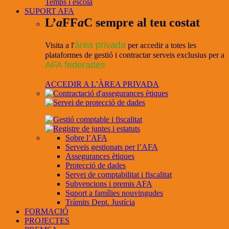
Temps i escola
SUPORT AFA
L’
a
FF
a
C sempre al teu costat
àrea privada
Visita a l'
per accedir a totes les
plataformes de gestió i contractar serveis exclusius per a
AFA federades
ACCEDIR A L’ÀREA PRIVADA
Sobre l’AFA
Serveis gestionats per l’AFA
Assegurances ètiques
Protecció de dades
Servei de comptabilitat i fiscalitat
Subvencions i premis AFA
Suport a famílies nouvingudes
Tràmits Dept. Justícia
FORMACIÓ
PROJECTES