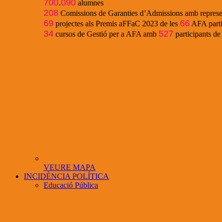
700
.
090
alumnes
208
Comissions de Garanties d’Admissions amb represe
69
66
projectes als Premis aFFaC 2023 de les
AFA parti
34
527
cursos de Gestió per a AFA amb
participants d
VEURE MAPA
INCIDÈNCIA POLÍTICA
Educació Pública