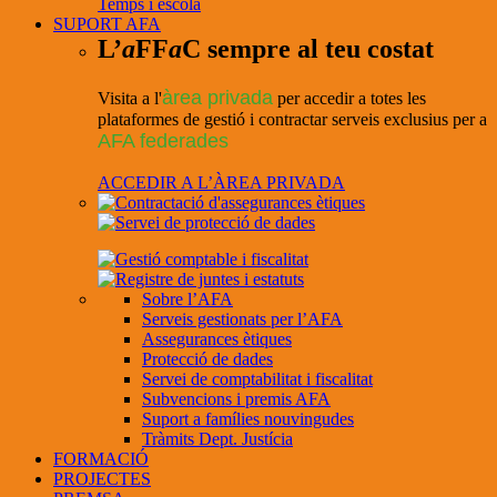
Temps i escola
SUPORT AFA
L’
a
FF
a
C sempre al teu costat
àrea privada
Visita a l'
per accedir a totes les
plataformes de gestió i contractar serveis exclusius per a
AFA federades
ACCEDIR A L’ÀREA PRIVADA
Sobre l’AFA
Serveis gestionats per l’AFA
Assegurances ètiques
Protecció de dades
Servei de comptabilitat i fiscalitat
Subvencions i premis AFA
Suport a famílies nouvingudes
Tràmits Dept. Justícia
FORMACIÓ
PROJECTES