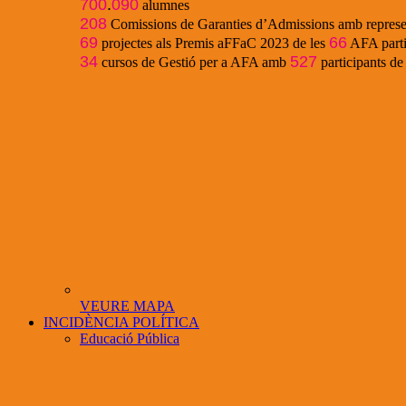
700
.
090
alumnes
208
Comissions de Garanties d’Admissions amb represe
69
66
projectes als Premis aFFaC 2023 de les
AFA parti
34
527
cursos de Gestió per a AFA amb
participants d
VEURE MAPA
INCIDÈNCIA POLÍTICA
Educació Pública