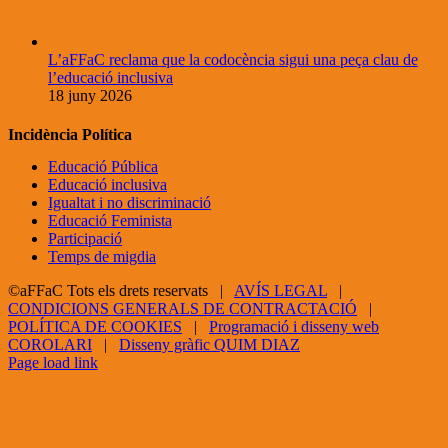
L’aFFaC reclama que la codocència sigui una peça clau de
l’educació inclusiva
18 juny 2026
Incidència Política
Educació Pública
Educació inclusiva
Igualtat i no discriminació
Educació Feminista
Participació
Temps de migdia
©aFFaC Tots els drets reservats |
AVÍS LEGAL
|
CONDICIONS GENERALS DE CONTRACTACIÓ
|
POLÍTICA DE COOKIES
|
Programació i disseny web
COROLARI
|
Disseny gràfic QUIM DIAZ
Facebook
X
YouTube
Page load link
Go
to
Top