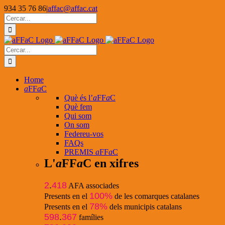
Skip
934 35 76 86
|
affac@affac.cat
to
Facebook
X
YouTube
Cerca
content
…
Cerca
…
Home
a
FF
a
C
Què és l’
a
FF
a
C
Què fem
Qui som
On som
Federeu-vos
FAQs
PREMIS
a
FF
a
C
L'
a
FF
a
C en xifres
2
.
418
AFA associades
100%
Presents en el
de les comarques catalanes
78%
Presents en el
dels municipis catalans
598
.
367
famílies