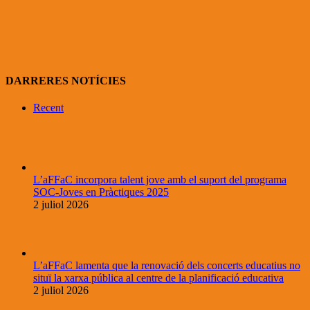
DARRERES NOTÍCIES
Recent
L’aFFaC incorpora talent jove amb el suport del programa
SOC-Joves en Pràctiques 2025
2 juliol 2026
L’aFFaC lamenta que la renovació dels concerts educatius no
situï la xarxa pública al centre de la planificació educativa
2 juliol 2026