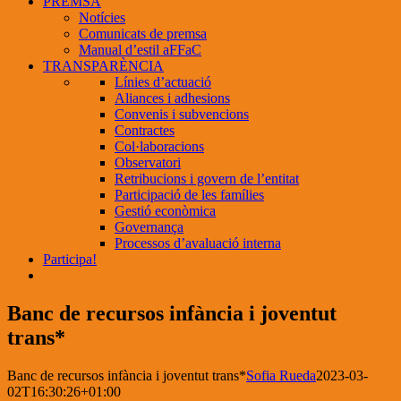
PREMSA
Notícies
Comunicats de premsa
Manual d’estil aFFaC
TRANSPARÈNCIA
Línies d’actuació
Aliances i adhesions
Convenis i subvencions
Contractes
Col·laboracions
Observatori
Retribucions i govern de l’entitat
Participació de les famílies
Gestió econòmica
Governança
Processos d’avaluació interna
Participa!
Banc de recursos infància i joventut
trans*
Banc de recursos infància i joventut trans*
Sofia Rueda
2023-03-
02T16:30:26+01:00