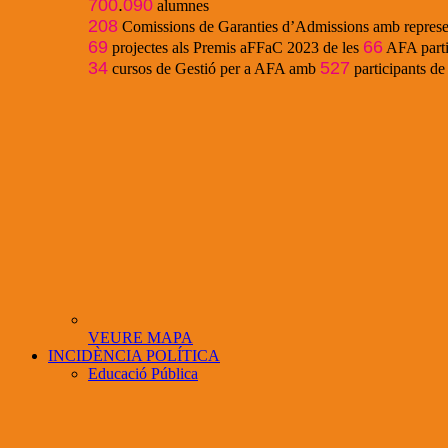
700
.
090
alumnes
208
Comissions de Garanties d’Admissions amb represe
69
66
projectes als Premis aFFaC 2023 de les
AFA parti
34
527
cursos de Gestió per a AFA amb
participants d
VEURE MAPA
INCIDÈNCIA POLÍTICA
Educació Pública