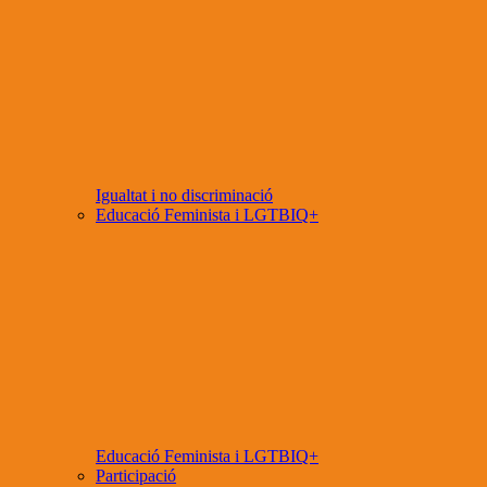
Igualtat i no discriminació
Educació Feminista i LGTBIQ+
Educació Feminista i LGTBIQ+
Participació