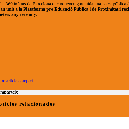
 ha 369 infants de Barcelona que no tenen garantida una plaça pública d
han unit a la Plataforma pro Educació Pública i de Proximitat i
recl
peteix any rere any
.
ure article complet
mparteix
otícies relacionades