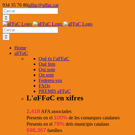
Skip
934 35 76 86
|
affac@affac.cat
to
Facebook
X
YouTube
Cerca
content
…
Cerca
…
Home
a
FF
a
C
Què és l’
a
FF
a
C
Què fem
Qui som
On som
Federeu-vos
FAQs
PREMIS
a
FF
a
C
L'
a
FF
a
C en xifres
2
.
418
AFA associades
100%
Presents en el
de les comarques catalanes
78%
Presents en el
dels municipis catalans
598
.
367
famílies