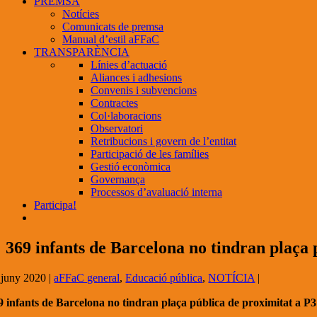
PREMSA
Notícies
Comunicats de premsa
Manual d’estil aFFaC
TRANSPARÈNCIA
Línies d’actuació
Aliances i adhesions
Convenis i subvencions
Contractes
Col·laboracions
Observatori
Retribucions i govern de l’entitat
Participació de les famílies
Gestió econòmica
Governança
Processos d’avaluació interna
Participa!
369 infants de Barcelona no tindran plaça 
 juny 2020
|
aFFaC general
,
Educació pública
,
NOTÍCIA
|
9 infants de Barcelona no tindran plaça pública de proximitat a P3 