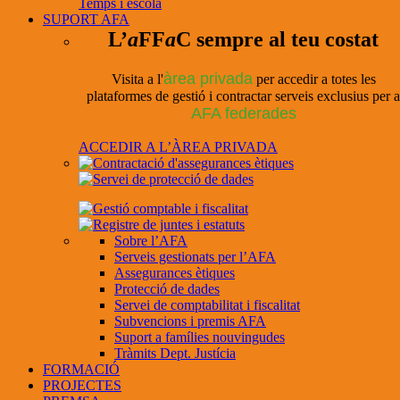
Temps i escola
SUPORT AFA
L’
a
FF
a
C sempre al teu costat
àrea privada
Visita a l'
per accedir a totes les
plataformes de gestió i contractar serveis exclusius per a
AFA federades
ACCEDIR A L’ÀREA PRIVADA
Sobre l’AFA
Serveis gestionats per l’AFA
Assegurances ètiques
Protecció de dades
Servei de comptabilitat i fiscalitat
Subvencions i premis AFA
Suport a famílies nouvingudes
Tràmits Dept. Justícia
FORMACIÓ
PROJECTES