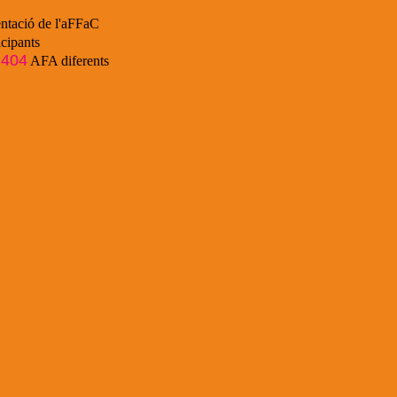
ntació de l'aFFaC
cipants
404
e
AFA diferents