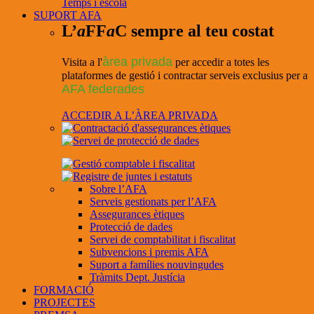
Temps i escola
SUPORT AFA
L’
a
FF
a
C sempre al teu costat
àrea privada
Visita a l'
per accedir a totes les
plataformes de gestió i contractar serveis exclusius per a
AFA federades
ACCEDIR A L’ÀREA PRIVADA
Sobre l’AFA
Serveis gestionats per l’AFA
Assegurances ètiques
Protecció de dades
Servei de comptabilitat i fiscalitat
Subvencions i premis AFA
Suport a famílies nouvingudes
Tràmits Dept. Justícia
FORMACIÓ
PROJECTES