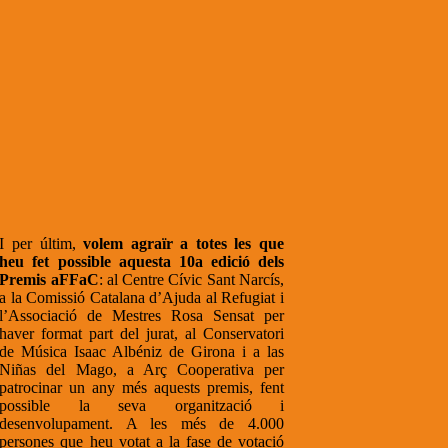
I per últim,
volem agraïr a totes les que
heu fet possible aquesta 10a edició dels
Premis aFFaC
: al Centre Cívic Sant Narcís,
a la Comissió Catalana d’Ajuda al Refugiat i
l’Associació de Mestres Rosa Sensat per
haver format part del jurat, al Conservatori
de Música Isaac Albéniz de Girona i a las
Niñas del Mago, a Arç Cooperativa per
patrocinar un any més aquests premis, fent
possible la seva organització i
desenvolupament. A les més de 4.000
persones que heu votat a la fase de votació