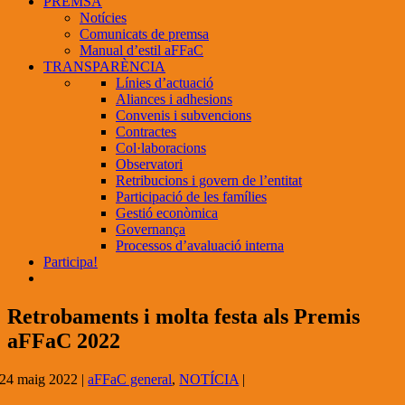
PREMSA
Notícies
Comunicats de premsa
Manual d’estil aFFaC
TRANSPARÈNCIA
Línies d’actuació
Aliances i adhesions
Convenis i subvencions
Contractes
Col·laboracions
Observatori
Retribucions i govern de l’entitat
Participació de les famílies
Gestió econòmica
Governança
Processos d’avaluació interna
Participa!
Retrobaments i molta festa als Premis
aFFaC 2022
24 maig 2022
|
aFFaC general
,
NOTÍCIA
|