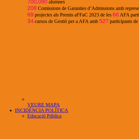
700
.
090
alumnes
208
Comissions de Garanties d’Admissions amb represe
69
66
projectes als Premis aFFaC 2023 de les
AFA parti
34
527
cursos de Gestió per a AFA amb
participants d
VEURE MAPA
INCIDÈNCIA POLÍTICA
Educació Pública