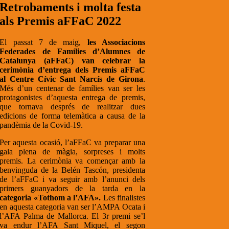
Retrobaments i molta festa
als Premis aFFaC 2022
El passat 7 de maig,
les Associacions
Federades de Famílies d’Alumnes de
Catalunya (aFFaC) van celebrar la
cerimònia d’entrega dels Premis aFFaC
al Centre Cívic Sant Narcís de Girona
.
Més d’un centenar de famílies van ser les
protagonistes d’aquesta entrega de premis,
que tornava després de realitzar dues
edicions de forma telemàtica a causa de la
pandèmia de la Covid-19.
Per aquesta ocasió, l’aFFaC va preparar una
gala plena de màgia, sorpreses i molts
premis. La cerimònia va començar amb la
benvinguda de la Belén Tascón, presidenta
de l’aFFaC i va seguir amb l’anunci dels
primers guanyadors de la tarda en la
categoria «Tothom a l’AFA».
Les finalistes
en aquesta categoria van ser l’AMPA Ocata i
l’AFA Palma de Mallorca. El 3r premi se’l
va endur l’AFA Sant Miquel, el segon