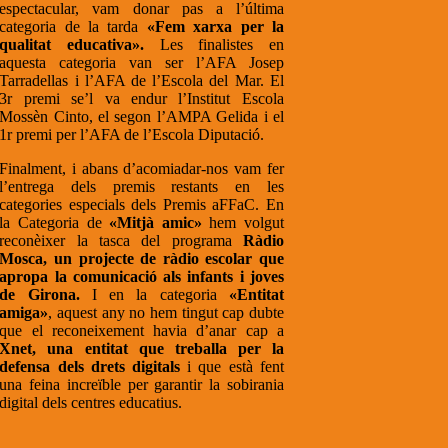
espectacular, vam donar pas a l’última
categoria de la tarda
«Fem xarxa per la
qualitat educativa».
Les finalistes en
aquesta categoria van ser l’AFA Josep
Tarradellas i l’AFA de l’Escola del Mar. El
3r premi se’l va endur l’Institut Escola
Mossèn Cinto, el segon l’AMPA Gelida i el
1r premi per l’AFA de l’Escola Diputació.
Finalment, i abans d’acomiadar-nos vam fer
l’entrega dels premis restants en les
categories especials dels Premis aFFaC. En
la Categoria de
«Mitjà amic»
hem volgut
reconèixer la tasca del programa
Ràdio
Mosca, un projecte de ràdio escolar que
apropa la comunicació als infants i joves
de Girona.
I en la categoria
«Entitat
amiga»
, aquest any no hem tingut cap dubte
que el reconeixement havia d’anar cap a
Xnet, una entitat que treballa per la
defensa dels drets digitals
i que està fent
una feina increïble per garantir la sobirania
digital dels centres educatius.