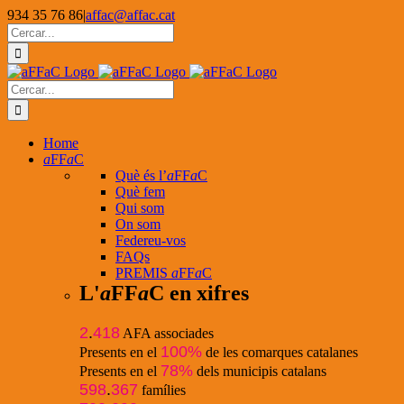
Skip
934 35 76 86
|
affac@affac.cat
to
Facebook
X
YouTube
Cerca
content
…
Cerca
…
Home
a
FF
a
C
Què és l’
a
FF
a
C
Què fem
Qui som
On som
Federeu-vos
FAQs
PREMIS
a
FF
a
C
L'
a
FF
a
C en xifres
2
.
418
AFA associades
100%
Presents en el
de les comarques catalanes
78%
Presents en el
dels municipis catalans
598
.
367
famílies