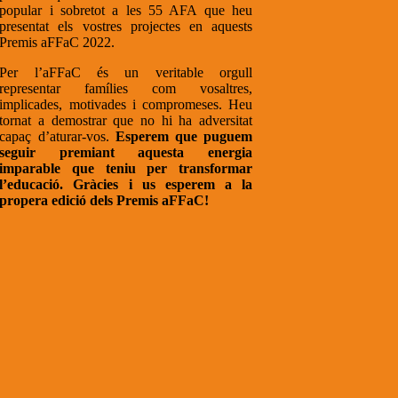
popular i sobretot a les 55 AFA que heu
presentat els vostres projectes en aquests
Premis aFFaC 2022.
Per l’aFFaC és un veritable orgull
representar famílies com vosaltres,
implicades, motivades i compromeses. Heu
tornat a demostrar que no hi ha adversitat
capaç d’aturar-vos.
Esperem que puguem
seguir premiant aquesta energia
imparable que teniu per transformar
l’educació. Gràcies i us esperem a la
propera edició dels Premis aFFaC!