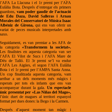
l’AFA La Llacuna i el 1r premi per l’AFA
Eulàlia Bota. Després d’entregar els primers
guardons,
vam poder gaudir de l’actuació
de Edu Daza, David Salleras i Arnau
Morales del Conservatori de Música Isaac
Albéniz de Girona,
qui ens van oferir un
variat de peces musicals interpretades amb
saxo.
Seguidament, es van premiar a les AFA de
la categoria
«Transformem la societat».
Les finalistes en aquesta categoria van ser
l’AFA El Vilot de Sucs i l’AFA Mare de
Déu de Talló. El 3r premi se’l va endur
l’AFA Les Aigües, el segon l’AFA Eulàlia
Bota i el 1r premi per l’AMPA Santa Anna.
Un cop finalitzada aquesta categoria, vam
arribar a un dels moments més màgics i
esperats per tots els infants que ens van
acompanyar durant la gala.
Un espectacle
únic presentat per «Las Niñas del Mago»,
l’únic duet de magues al territori espanyol
format per dues dones: la Bego i la Carmen.
Després d’aquest moment tan màgic i