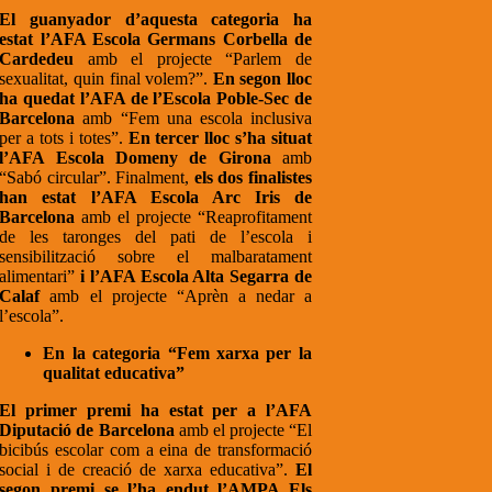
El guanyador d’aquesta categoria ha
estat l’AFA Escola Germans Corbella de
Cardedeu
amb el projecte “Parlem de
sexualitat, quin final volem?”.
En segon lloc
ha quedat l’AFA de l’Escola Poble-Sec de
Barcelona
amb “Fem una escola inclusiva
per a tots i totes”.
En tercer lloc s’ha situat
l’AFA Escola Domeny de Girona
amb
“Sabó circular”. Finalment,
els dos finalistes
han estat l’AFA Escola Arc Iris de
Barcelona
amb el projecte “Reaprofitament
de les taronges del pati de l’escola i
sensibilització sobre el malbaratament
alimentari”
i l’AFA Escola Alta Segarra de
Calaf
amb el projecte “Aprèn a nedar a
l’escola”.
En la categoria “Fem xarxa per la
qualitat educativa”
El primer premi ha estat per a l’AFA
Diputació de Barcelona
amb el projecte “El
bicibús escolar com a eina de transformació
social i de creació de xarxa educativa”.
El
segon premi se l’ha endut l’AMPA Els