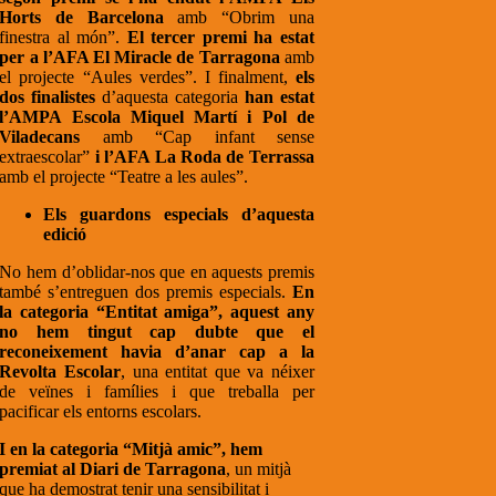
Horts de Barcelona
amb “Obrim una
finestra al món”.
El tercer premi ha estat
per a l’AFA El Miracle de Tarragona
amb
el projecte “Aules verdes”. I finalment,
els
dos finalistes
d’aquesta categoria
han estat
l’AMPA Escola Miquel Martí i Pol de
Viladecans
amb “Cap infant sense
extraescolar”
i l’AFA La Roda de Terrassa
amb el projecte “Teatre a les aules”.
Els guardons especials d’aquesta
edició
No hem d’oblidar-nos que en aquests premis
també s’entreguen dos premis especials.
En
la categoria “Entitat amiga”, aquest any
no hem tingut cap dubte que el
reconeixement havia d’anar cap a la
Revolta Escolar
, una entitat que va néixer
de veïnes i famílies i que treballa per
pacificar els entorns escolars.
I en la categoria “Mitjà amic”, hem
premiat al Diari de Tarragona
, un mitjà
que ha demostrat tenir una sensibilitat i