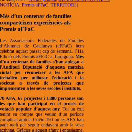
NOTÍCIA
,
Premis aFFaC
,
TERRITORI
|
Més d’un centenar de famílies
comparteixen experiències als
Premis aFFaC
Les Associacions Federades de Famílies
d’Alumnes de Catalunya (aFFaC) hem
celebrat aquest passat cap de setmana, l’11a
Edició dels Premis aFFaC a Tarragona.
Més
d’un centenar de famílies s’han aplegat a
l’Auditori Diputació d’aquesta mateixa
ciutat per reconèixer a les AFA que
treballen per millorar l’educació i la
societat a través de projectes que
implementen a les seves escoles i instituts.
70 AFA, 67 projectes i 1.800 persones són
les que han participat en el procés de
votació popular d’aquest any.
Tot un èxit
tenint en compte que venim d’un període
complicat amb la Covid-19 i on les AFA han
patit molt per seguir endavant amb la seva
activitat. Gràcies a aquest afany i entusiasme,