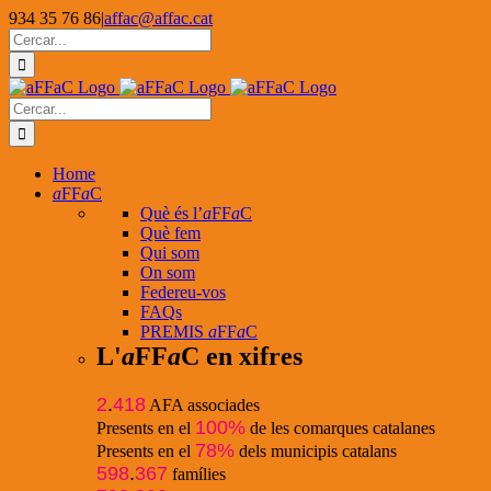
Skip
934 35 76 86
|
affac@affac.cat
to
Facebook
X
YouTube
Cerca
content
…
Cerca
…
Home
a
FF
a
C
Què és l’
a
FF
a
C
Què fem
Qui som
On som
Federeu-vos
FAQs
PREMIS
a
FF
a
C
L'
a
FF
a
C en xifres
2
.
418
AFA associades
100%
Presents en el
de les comarques catalanes
78%
Presents en el
dels municipis catalans
598
.
367
famílies