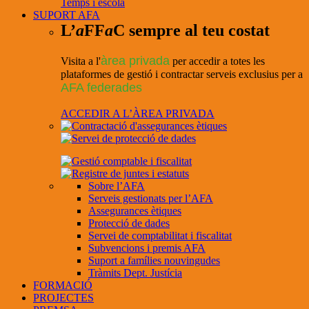
Temps i escola
SUPORT AFA
L’
a
FF
a
C sempre al teu costat
àrea privada
Visita a l'
per accedir a totes les
plataformes de gestió i contractar serveis exclusius per a
AFA federades
ACCEDIR A L’ÀREA PRIVADA
Sobre l’AFA
Serveis gestionats per l’AFA
Assegurances ètiques
Protecció de dades
Servei de comptabilitat i fiscalitat
Subvencions i premis AFA
Suport a famílies nouvingudes
Tràmits Dept. Justícia
FORMACIÓ
PROJECTES