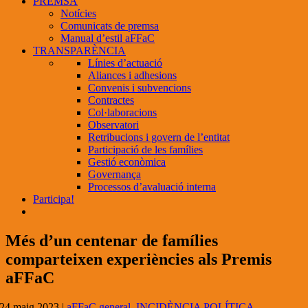
PREMSA
Notícies
Comunicats de premsa
Manual d’estil aFFaC
TRANSPARÈNCIA
Línies d’actuació
Aliances i adhesions
Convenis i subvencions
Contractes
Col·laboracions
Observatori
Retribucions i govern de l’entitat
Participació de les famílies
Gestió econòmica
Governança
Processos d’avaluació interna
Participa!
Més d’un centenar de famílies
comparteixen experiències als Premis
aFFaC
24 maig 2023
|
aFFaC general
,
INCIDÈNCIA POLÍTICA
,