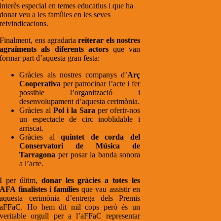
interès especial en temes educatius i que ha
donat veu a les famílies en les seves
reivindicacions.
Finalment, ens agradaria
reiterar els nostres
agraïments als diferents actors
que van
formar part d’aquesta gran festa:
Gràcies als nostres companys d’
Arç
Cooperativa
per patrocinar l’acte i fer
possible l’organització i
desenvolupament d’aquesta cerimònia.
Gràcies al
Pol i la Sara
per oferir-nos
un espectacle de circ inoblidable i
arriscat.
Gràcies al
quintet de corda del
Conservatori de Música de
Tarragona
per posar la banda sonora
a l’acte.
I per últim,
donar les gràcies a totes les
AFA finalistes i famílies
que vau assistir en
aquesta cerimònia d’entrega dels Premis
aFFaC. Ho hem dit mil cops però és un
veritable orgull per a l’aFFaC representar