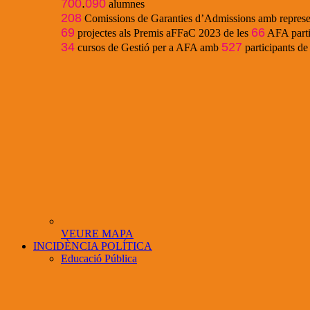
700
.
090
alumnes
208
Comissions de Garanties d’Admissions amb represe
69
66
projectes als Premis aFFaC 2023 de les
AFA parti
34
527
cursos de Gestió per a AFA amb
participants d
VEURE MAPA
INCIDÈNCIA POLÍTICA
Educació Pública