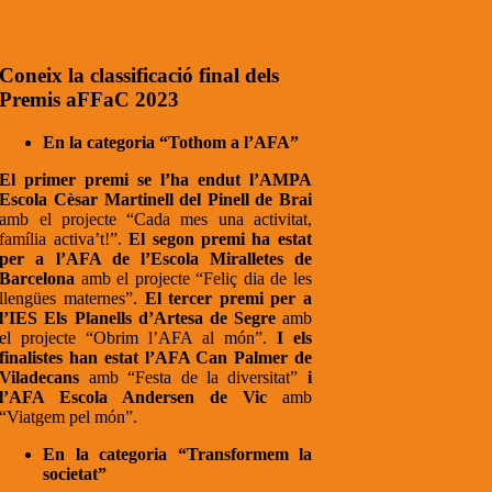
Coneix la classificació final dels
Premis aFFaC 2023
En la categoria “Tothom a l’AFA”
El primer premi se l’ha endut l’AMPA
Escola Cèsar Martinell del Pinell de Brai
amb el projecte “Cada mes una activitat,
família activa’t!”.
El segon premi ha estat
per a l’AFA de l’Escola Miralletes de
Barcelona
amb el projecte “Feliç dia de les
llengües maternes”.
El tercer premi per a
l’IES Els Planells d’Artesa de Segre
amb
el projecte “Obrim l’AFA al món”.
I els
finalistes han estat l’AFA Can Palmer de
Viladecans
amb “Festa de la diversitat”
i
l’AFA Escola Andersen de Vic
amb
“Viatgem pel món”.
En la categoria “Transformem la
societat”