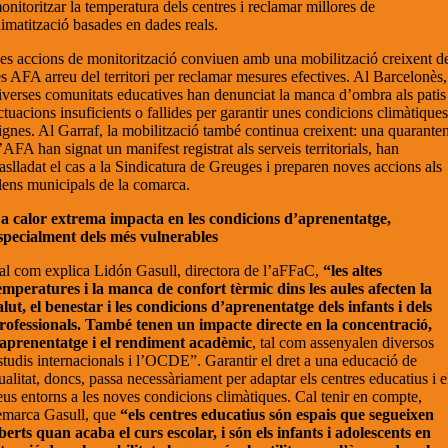
onitoritzar la temperatura dels centres i reclamar millores de
limatització basades en dades reals.
es accions de monitorització conviuen amb una mobilització creixent d
es AFA arreu del territori per reclamar mesures efectives. Al Barcelonès,
iverses comunitats educatives han denunciat la manca d’ombra als patis
ctuacions insuficients o fallides per garantir unes condicions climàtique
ignes. Al Garraf, la mobilització també continua creixent: una quarante
’AFA han signat un manifest registrat als serveis territorials, han
raslladat el cas a la Sindicatura de Greuges i preparen noves accions als
lens municipals de la comarca.
a calor extrema impacta en les condicions d’aprenentatge,
specialment dels més vulnerables
al com explica Lidón Gasull, directora de l’aFFaC,
“les altes
emperatures i la manca de confort tèrmic dins les aules afecten la
alut, el benestar i les condicions d’aprenentatge dels infants i dels
rofessionals. També tenen un impacte directe en la concentració,
’aprenentatge i el rendiment acadèmic
, tal com assenyalen diversos
studis internacionals i l’OCDE”. Garantir el dret a una educació de
ualitat, doncs, passa necessàriament per adaptar els centres educatius i e
eus entorns a les noves condicions climàtiques. Cal tenir en compte,
emarca Gasull, que
“els centres educatius són espais que segueixen
berts quan acaba el curs escolar, i són els infants i adolescents en