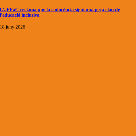
L’aFFaC reclama que la codocència sigui una peça clau de
l’educació inclusiva
18 juny 2026