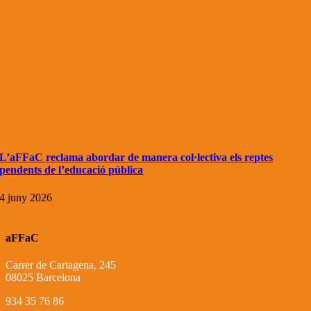
L’aFFaC reclama abordar de manera col·lectiva els reptes
pendents de l’educació pública
4 juny 2026
aFFaC
Carrer de Cartagena, 245
08025 Barcelona
934 35 76 86