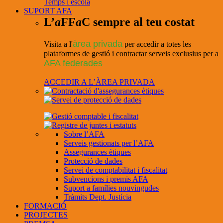
Temps i escola
SUPORT AFA
L’
a
FF
a
C sempre al teu costat
àrea privada
Visita a l'
per accedir a totes les
plataformes de gestió i contractar serveis exclusius per a
AFA federades
ACCEDIR A L’ÀREA PRIVADA
Sobre l’AFA
Serveis gestionats per l’AFA
Assegurances ètiques
Protecció de dades
Servei de comptabilitat i fiscalitat
Subvencions i premis AFA
Suport a famílies nouvingudes
Tràmits Dept. Justícia
FORMACIÓ
PROJECTES