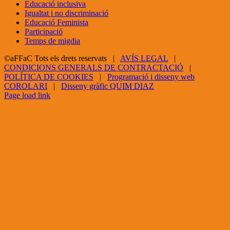
Educació inclusiva
Igualtat i no discriminació
Educació Feminista
Participació
Temps de migdia
©aFFaC Tots els drets reservats |
AVÍS LEGAL
|
CONDICIONS GENERALS DE CONTRACTACIÓ
|
POLÍTICA DE COOKIES
|
Programació i disseny web
COROLARI
|
Disseny gràfic QUIM DIAZ
Facebook
X
YouTube
Page load link
Go
to
Top