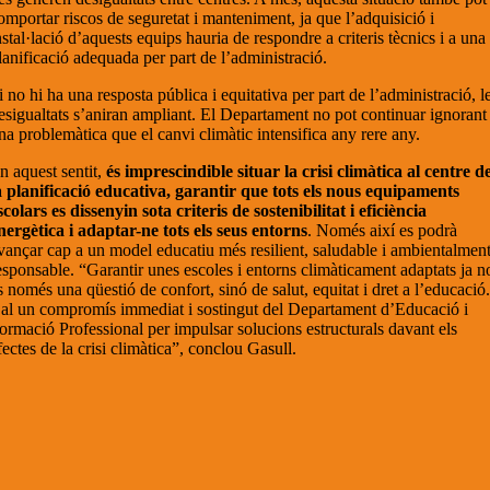
omportar riscos de seguretat i manteniment, ja que l’adquisició i
nstal·lació d’aquests equips hauria de respondre a criteris tècnics i a una
lanificació adequada per part de l’administració.
i no hi ha una resposta pública i equitativa per part de l’administració, l
esigualtats s’aniran ampliant. El Departament no pot continuar ignorant
na problemàtica que el canvi climàtic intensifica any rere any.
n aquest sentit,
és imprescindible situar la crisi climàtica al centre d
a planificació educativa, garantir que tots els nous equipaments
scolars es dissenyin sota criteris de sostenibilitat i eficiència
nergètica i adaptar-ne tots els seus entorns
. Només així es podrà
vançar cap a un model educatiu més resilient, saludable i ambientalmen
esponsable. “Garantir unes escoles i entorns climàticament adaptats ja n
s només una qüestió de confort, sinó de salut, equitat i dret a l’educació
al un compromís immediat i sostingut del Departament d’Educació i
ormació Professional per impulsar solucions estructurals davant els
fectes de la crisi climàtica”, conclou Gasull.