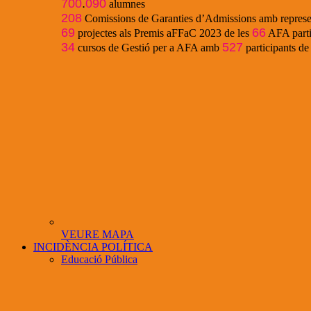
700
.
090
alumnes
208
Comissions de Garanties d’Admissions amb represe
69
66
projectes als Premis aFFaC 2023 de les
AFA parti
34
527
cursos de Gestió per a AFA amb
participants d
VEURE MAPA
INCIDÈNCIA POLÍTICA
Educació Pública