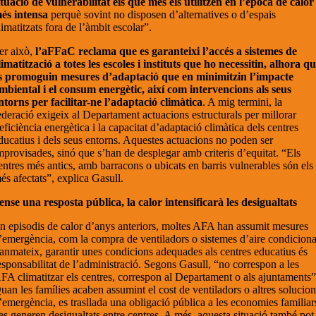
ituació de vulnerabilitat els que més els utilitzen en l’època de calor
és intensa
perquè sovint no disposen d’alternatives o d’espais
limatitzats fora de l’àmbit escolar”.
er això,
l’aFFaC reclama que es garanteixi l’accés a sistemes de
limatització a totes les escoles i instituts que ho necessitin, alhora q
s promoguin mesures d’adaptació que en minimitzin l’impacte
mbiental i el consum energètic, així com intervencions als seus
ntorns per facilitar-ne l’adaptació climàtica
. A mig termini, la
ederació exigeix al Departament actuacions estructurals per millorar
’eficiència energètica i la capacitat d’adaptació climàtica dels centres
ducatius i dels seus entorns. Aquestes actuacions no poden ser
mprovisades, sinó que s’han de desplegar amb criteris d’equitat. “Els
entres més antics, amb barracons o ubicats en barris vulnerables són els
és afectats”, explica Gasull.
ense una resposta pública, la calor intensificarà les desigualtats
n episodis de calor d’anys anteriors, moltes AFA han assumit mesures
’emergència, com la compra de ventiladors o sistemes d’aire condiciona
anmateix, garantir unes condicions adequades als centres educatius és
esponsabilitat de l’administració. Segons Gasull, “no correspon a les
FA climatitzar els centres, correspon al Departament o als ajuntaments”
uan les famílies acaben assumint el cost de ventiladors o altres solucio
’emergència, es trasllada una obligació pública a les economies familiar
 es generen desigualtats entre centres. A més, aquesta situació també pot