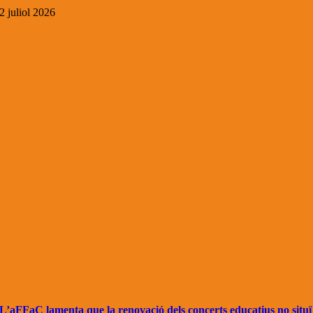
2 juliol 2026
L’aFFaC lamenta que la renovació dels concerts educatius no situï