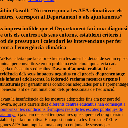
idón Gasull: “No correspon a les AFA climatitzar els
entres, correspon al Departament o als ajuntaments”
s imprescindible que el Departament faci una diagnosi
e tots els centres i els seus entorns, estableixi criteris i
oti de pressupost i calendari les intervencions per fer
ront a l’emergència climàtica
’aFFaC alerta que la calor extrema a les aules ha deixat de ser un episo
untual per convertir-se en un problema estructural que afecta cada
egada més centres educatius.
Davant d’aquesta realitat, i de
’evidència dels seus impactes negatius en el procés d’aprenentatge
els infants i adolescents, la federació reclama mesures urgents i
structurals
per garantir unes condicions adequades per a l’aprenentatge
l benestar tant de l’alumnat com dels professionals de l’educació.
avant la insuficiència de les mesures adoptades fins ara per part del
overn, aquests darrers dies
diferents centres educatius han començat a
onitoritzar les condicions tèrmiques reals de les escoles públiques de
atalunya
, i ja s’han detectat temperatures que superen el rang màxim
stablert per la normativa. En aquest context, a les Terres de l’Ebre
lgunes AFA han impulsat una compra conjunta de sensors per