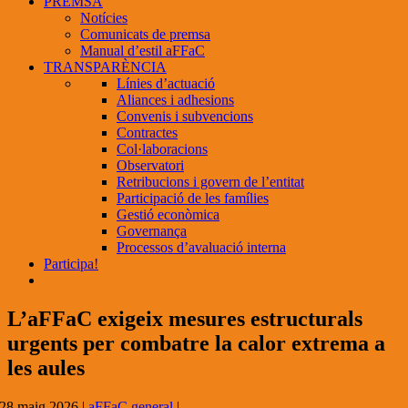
PREMSA
Notícies
Comunicats de premsa
Manual d’estil aFFaC
TRANSPARÈNCIA
Línies d’actuació
Aliances i adhesions
Convenis i subvencions
Contractes
Col·laboracions
Observatori
Retribucions i govern de l’entitat
Participació de les famílies
Gestió econòmica
Governança
Processos d’avaluació interna
Participa!
L’aFFaC exigeix mesures estructurals
urgents per combatre la calor extrema a
les aules
28 maig 2026
|
aFFaC general
|