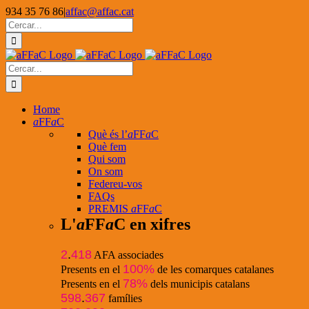
Skip
934 35 76 86
|
affac@affac.cat
to
Facebook
X
YouTube
Cerca
content
…
Cerca
…
Home
a
FF
a
C
Què és l’
a
FF
a
C
Què fem
Qui som
On som
Federeu-vos
FAQs
PREMIS
a
FF
a
C
L'
a
FF
a
C en xifres
2
.
418
AFA associades
100%
Presents en el
de les comarques catalanes
78%
Presents en el
dels municipis catalans
598
.
367
famílies