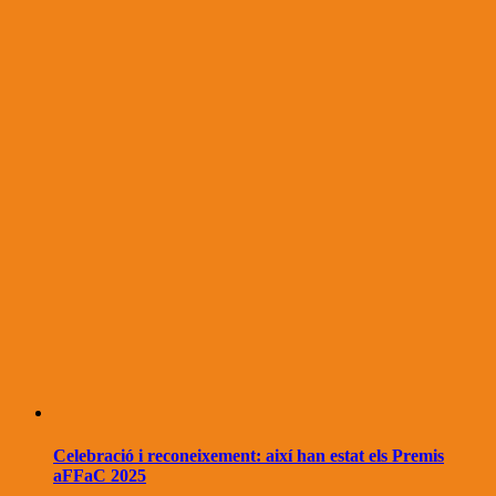
Celebració i reconeixement: així han estat els Premis
aFFaC 2025