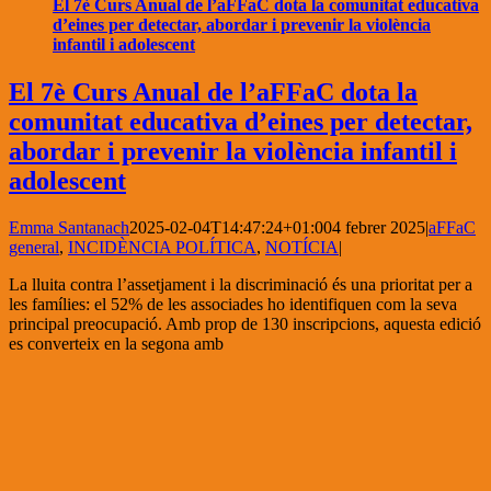
El 7è Curs Anual de l’aFFaC dota la comunitat educativa
d’eines per detectar, abordar i prevenir la violència
infantil i adolescent
El 7è Curs Anual de l’aFFaC dota la
comunitat educativa d’eines per detectar,
abordar i prevenir la violència infantil i
adolescent
Emma Santanach
2025-02-04T14:47:24+01:00
4 febrer 2025
|
aFFaC
general
,
INCIDÈNCIA POLÍTICA
,
NOTÍCIA
|
La lluita contra l’assetjament i la discriminació és una prioritat per a
les famílies: el 52% de les associades ho identifiquen com la seva
principal preocupació. Amb prop de 130 inscripcions, aquesta edició
es converteix en la segona amb