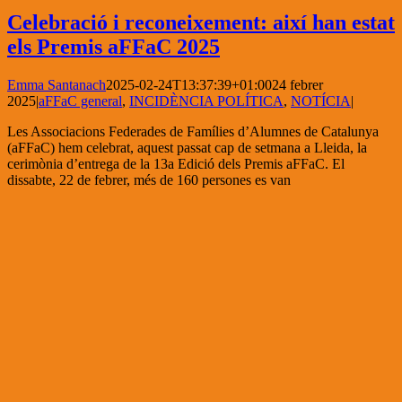
Celebració i reconeixement: així han estat
els Premis aFFaC 2025
Emma Santanach
2025-02-24T13:37:39+01:00
24 febrer
2025
|
aFFaC general
,
INCIDÈNCIA POLÍTICA
,
NOTÍCIA
|
Les Associacions Federades de Famílies d’Alumnes de Catalunya
(aFFaC) hem celebrat, aquest passat cap de setmana a Lleida, la
cerimònia d’entrega de la 13a Edició dels Premis aFFaC. El
dissabte, 22 de febrer, més de 160 persones es van