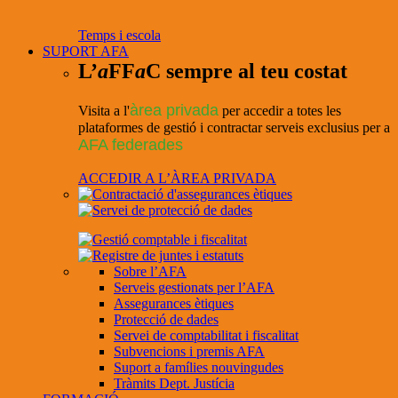
Temps i escola
SUPORT AFA
L’
a
FF
a
C sempre al teu costat
àrea privada
Visita a l'
per accedir a totes les
plataformes de gestió i contractar serveis exclusius per a
AFA federades
ACCEDIR A L’ÀREA PRIVADA
Sobre l’AFA
Serveis gestionats per l’AFA
Assegurances ètiques
Protecció de dades
Servei de comptabilitat i fiscalitat
Subvencions i premis AFA
Suport a famílies nouvingudes
Tràmits Dept. Justícia