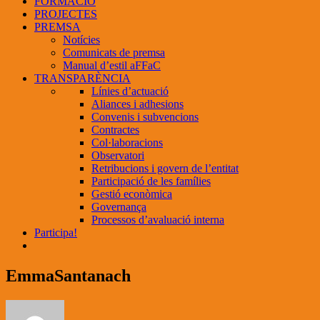
FORMACIÓ
PROJECTES
PREMSA
Notícies
Comunicats de premsa
Manual d’estil aFFaC
TRANSPARÈNCIA
Línies d’actuació
Aliances i adhesions
Convenis i subvencions
Contractes
Col·laboracions
Observatori
Retribucions i govern de l’entitat
Participació de les famílies
Gestió econòmica
Governança
Processos d’avaluació interna
Participa!
EmmaSantanach