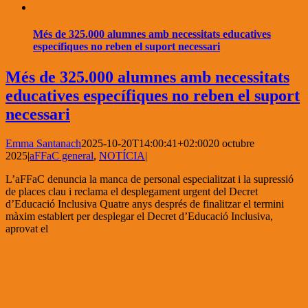
Més de 325.000 alumnes amb necessitats educatives
específiques no reben el suport necessari
Més de 325.000 alumnes amb necessitats
educatives específiques no reben el suport
necessari
Emma Santanach
2025-10-20T14:00:41+02:00
20 octubre
2025
|
aFFaC general
,
NOTÍCIA
|
L’aFFaC denuncia la manca de personal especialitzat i la supressió
de places clau i reclama el desplegament urgent del Decret
d’Educació Inclusiva Quatre anys després de finalitzar el termini
màxim establert per desplegar el Decret d’Educació Inclusiva,
aprovat el