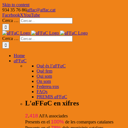
Skip to content
934 35 76 86
|
affac@affac.cat
Facebook
X
YouTube
Cerca …
Cerca …
Home
a
FF
a
C
Què és l’
a
FF
a
C
Què fem
Qui som
On som
Federeu-vos
FAQs
PREMIS
a
FF
a
C
L'
a
FF
a
C en xifres
2
.
418
AFA associades
100%
Presents en el
de les comarques catalanes
78%
Presents en el
dels municipis catalans