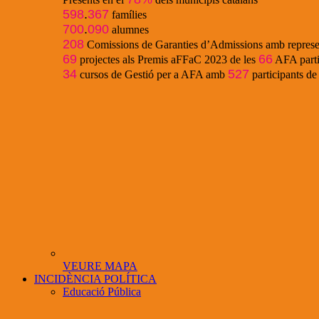
598
.
367
famílies
700
.
090
alumnes
208
Comissions de Garanties d’Admissions amb represe
69
66
projectes als Premis aFFaC 2023 de les
AFA parti
34
527
cursos de Gestió per a AFA amb
participants d
VEURE MAPA
INCIDÈNCIA POLÍTICA
Educació Pública