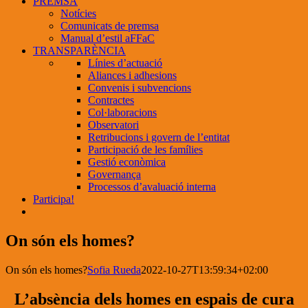
PREMSA
Notícies
Comunicats de premsa
Manual d’estil aFFaC
TRANSPARÈNCIA
Línies d’actuació
Aliances i adhesions
Convenis i subvencions
Contractes
Col·laboracions
Observatori
Retribucions i govern de l’entitat
Participació de les famílies
Gestió econòmica
Governança
Processos d’avaluació interna
Participa!
On són els homes?
On són els homes?
Sofia Rueda
2022-10-27T13:59:34+02:00
L’absència dels homes en espais de cura