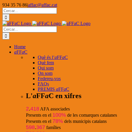
Skip
934 35 76 86
|
affac@affac.cat
to
Facebook
X
YouTube
Cerca
content
…
Cerca
…
Home
a
FF
a
C
Què és l’
a
FF
a
C
Què fem
Qui som
On som
Federeu-vos
FAQs
PREMIS
a
FF
a
C
L'
a
FF
a
C en xifres
2
.
418
AFA associades
100%
Presents en el
de les comarques catalanes
78%
Presents en el
dels municipis catalans
598
.
367
famílies