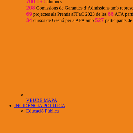
700
.
090
alumnes
208
Comissions de Garanties d’Admissions amb represe
69
66
projectes als Premis aFFaC 2023 de les
AFA parti
34
527
cursos de Gestió per a AFA amb
participants d
VEURE MAPA
INCIDÈNCIA POLÍTICA
Educació Pública