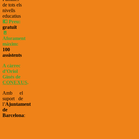
de tots els
nivells
educatius
💶 Preu:
gratuït
🚪
Aforament
màxim:
100
assistents
A càrrec
d’Oriol
Ginés de
CONEXUS
.
Amb el
suport de
l’
Ajuntament
de
Barcelona
: