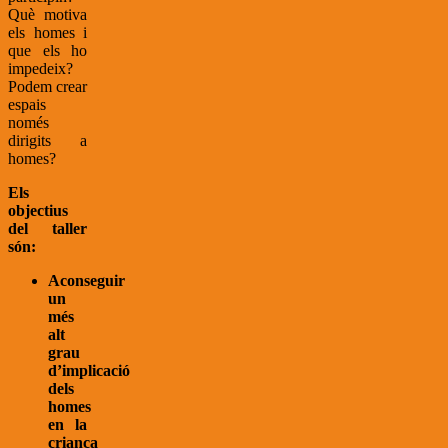
Què motiva
els homes i
que els ho
impedeix?
Podem crear
espais
només
dirigits a
homes?
Els
objectius
del taller
són:
Aconseguir
un
més
alt
grau
d’implicació
dels
homes
en la
criança