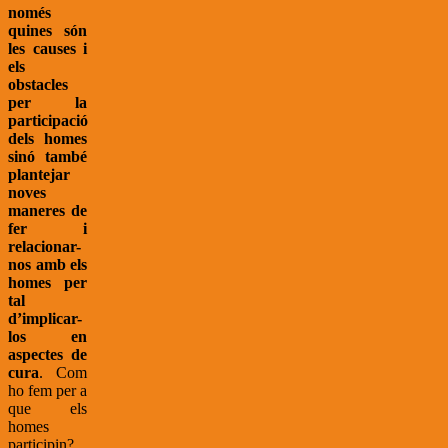
només
quines són
les causes i
els
obstacles
per la
participació
dels homes
sinó també
plantejar
noves
maneres de
fer i
relacionar-
nos amb els
homes per
tal
d’implicar-
los en
aspectes de
cura
. Com
ho fem per a
que els
homes
participin?