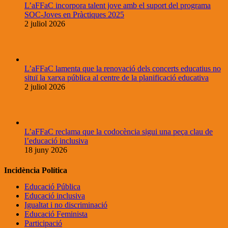
L’aFFaC incorpora talent jove amb el suport del programa
SOC-Joves en Pràctiques 2025
2 juliol 2026
L’aFFaC lamenta que la renovació dels concerts educatius no
situï la xarxa pública al centre de la planificació educativa
2 juliol 2026
L’aFFaC reclama que la codocència sigui una peça clau de
l’educació inclusiva
18 juny 2026
Incidència Política
Educació Pública
Educació inclusiva
Igualtat i no discriminació
Educació Feminista
Participació