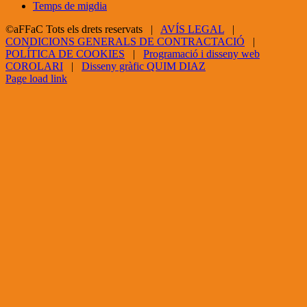
Temps de migdia
©aFFaC Tots els drets reservats |
AVÍS LEGAL
|
CONDICIONS GENERALS DE CONTRACTACIÓ
|
POLÍTICA DE COOKIES
|
Programació i disseny web
COROLARI
|
Disseny gràfic QUIM DIAZ
Facebook
X
YouTube
Page load link
Go
to
Top