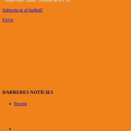
* Horari d'estiu: Dilluns - Divendres de 9h a 15h
Subscriu-te al butlletí!
FAQs
DARRERES NOTÍCIES
Recent