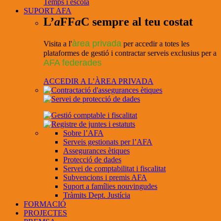
Temps i escola
SUPORT AFA
L’
a
FF
a
C sempre al teu costat
àrea privada
Visita a l'
per accedir a totes les
plataformes de gestió i contractar serveis exclusius per a
AFA federades
ACCEDIR A L’ÀREA PRIVADA
Sobre l’AFA
Serveis gestionats per l’AFA
Assegurances ètiques
Protecció de dades
Servei de comptabilitat i fiscalitat
Subvencions i premis AFA
Suport a famílies nouvingudes
Tràmits Dept. Justícia
FORMACIÓ
PROJECTES