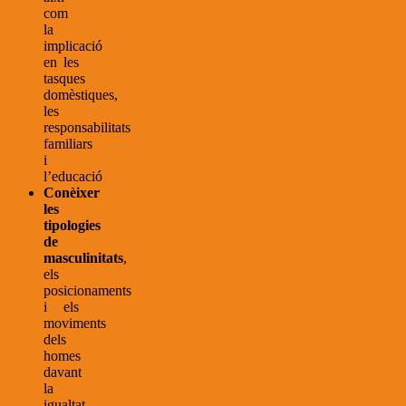
com
la
implicació
en les
tasques
domèstiques,
les
responsabilitats
familiars
i
l’educació
Conèixer
les
tipologies
de
masculinitats
,
els
posicionaments
i els
moviments
dels
homes
davant
la
igualtat