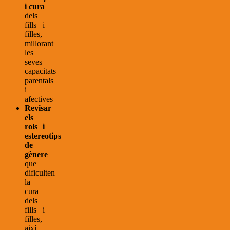
i cura
dels
fills i
filles,
millorant
les
seves
capacitats
parentals
i
afectives
Revisar
els
rols i
estereotips
de
gènere
que
dificulten
la
cura
dels
fills i
filles,
així