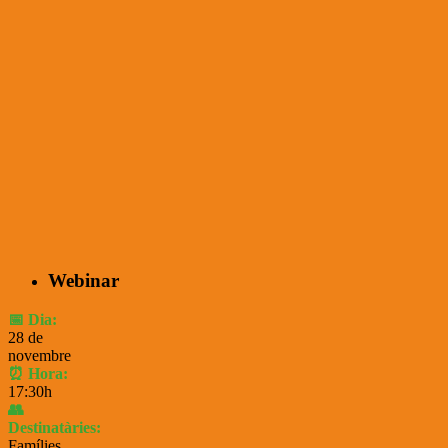
Webinar
📅 Dia:
28 de
novembre
⏰ Hora:
17:30h
👥
Destinatàries:
Famílies