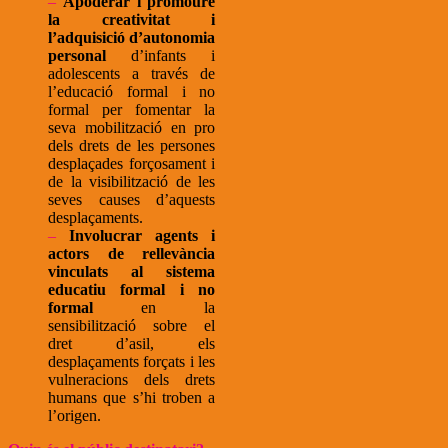
–
Apoderar i promoure
la creativitat i
l’adquisició d’autonomia
personal
d’infants i
adolescents a través de
l’educació formal i no
formal per fomentar la
seva mobilització en pro
dels drets de les persones
desplaçades forçosament i
de la visibilització de les
seves causes d’aquests
desplaçaments.
–
Involucrar agents i
actors de rellevància
vinculats al sistema
educatiu formal i no
formal
en la
sensibilització sobre el
dret d’asil, els
desplaçaments forçats i les
vulneracions dels drets
humans que s’hi troben a
l’origen.