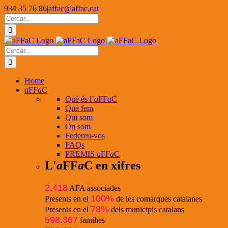
Skip
934 35 76 86
|
affac@affac.cat
to
Facebook
X
YouTube
Cerca
content
…
Cerca
…
Home
a
FF
a
C
Què és l’
a
FF
a
C
Què fem
Qui som
On som
Federeu-vos
FAQs
PREMIS
a
FF
a
C
L'
a
FF
a
C en xifres
2
.
418
AFA associades
100%
Presents en el
de les comarques catalanes
78%
Presents en el
dels municipis catalans
598
.
367
famílies