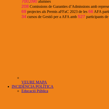
700
.
090
alumnes
208
Comissions de Garanties d’Admissions amb represe
69
66
projectes als Premis aFFaC 2023 de les
AFA parti
34
527
cursos de Gestió per a AFA amb
participants d
VEURE MAPA
INCIDÈNCIA POLÍTICA
Educació Pública