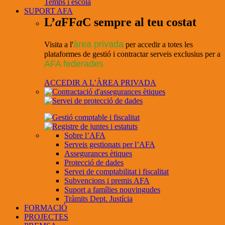
Temps i escola
SUPORT AFA
L’
a
FF
a
C sempre al teu costat
àrea privada
Visita a l'
per accedir a totes les
plataformes de gestió i contractar serveis exclusius per a
AFA federades
ACCEDIR A L’ÀREA PRIVADA
Sobre l’AFA
Serveis gestionats per l’AFA
Assegurances ètiques
Protecció de dades
Servei de comptabilitat i fiscalitat
Subvencions i premis AFA
Suport a famílies nouvingudes
Tràmits Dept. Justícia
FORMACIÓ
PROJECTES