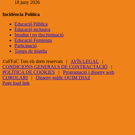
18 juny 2026
Incidència Política
Educació Pública
Educació inclusiva
Igualtat i no discriminació
Educació Feminista
Participació
Temps de migdia
©aFFaC Tots els drets reservats |
AVÍS LEGAL
|
CONDICIONS GENERALS DE CONTRACTACIÓ
|
POLÍTICA DE COOKIES
|
Programació i disseny web
COROLARI
|
Disseny gràfic QUIM DIAZ
Facebook
X
YouTube
Page load link
Go
to
Top