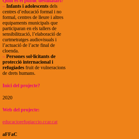
Quin és el públic destinatari?
–
Infants i adolescents
dels
centres d’educació formal i no
formal, centres de lleure i altres
equipaments municipals que
participaran en els tallers de
sensibilització, l’elaboració de
curtmetratges audiovisuals i
l’actuació de l’acte final de
cloenda.
–
Persones sol·licitants de
protecció internacional i
refugiades
fruit de vulneracions
de drets humans.
Inici del projecte?
2020
Web del projecte:
educaciorefugiaccio.ccar.cat
aFFaC