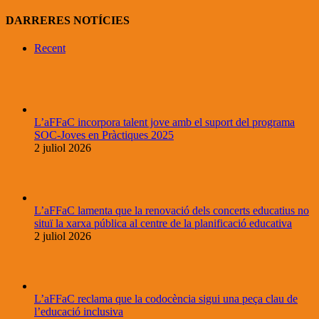
DARRERES NOTÍCIES
Recent
L’aFFaC incorpora talent jove amb el suport del programa
SOC-Joves en Pràctiques 2025
2 juliol 2026
L’aFFaC lamenta que la renovació dels concerts educatius no
situï la xarxa pública al centre de la planificació educativa
2 juliol 2026
L’aFFaC reclama que la codocència sigui una peça clau de
l’educació inclusiva