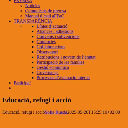
PREMSA
Notícies
Comunicats de premsa
Manual d’estil aFFaC
TRANSPARÈNCIA
Línies d’actuació
Aliances i adhesions
Convenis i subvencions
Contractes
Col·laboracions
Observatori
Retribucions i govern de l’entitat
Participació de les famílies
Gestió econòmica
Governança
Processos d’avaluació interna
Participa!
Educació, refugi i acció
Educació, refugi i acció
Sofia Rueda
2025-05-26T15:25:10+02:00