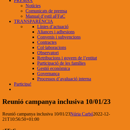
PREMSA
Notícies
Comunicats de premsa
Manual d’estil aFFaC
TRANSPARÈNCIA
Línies d’actuació
Aliances i adhesions
Convenis i subvencions
Contractes
Col·laboracions
Observatori
Retribucions i govern de l’entitat
Participació de les famílies
Gestió econòmica
Governança
Processos d’avaluació interna
Participa!
Reunió campanya inclusiva 10/01/23
Reunió campanya inclusiva 10/01/23
Núria Carbó
2022-12-
21T10:56:50+01:00