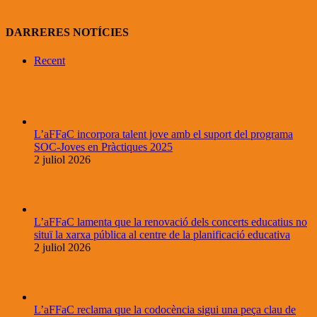
DARRERES NOTÍCIES
Recent
L’aFFaC incorpora talent jove amb el suport del programa
SOC-Joves en Pràctiques 2025
2 juliol 2026
L’aFFaC lamenta que la renovació dels concerts educatius no
situï la xarxa pública al centre de la planificació educativa
2 juliol 2026
L’aFFaC reclama que la codocència sigui una peça clau de