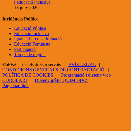
l’educació inclusiva
18 juny 2026
Incidència Política
Educació Pública
Educació inclusiva
Igualtat i no discriminació
Educació Feminista
Participació
Temps de migdia
©aFFaC Tots els drets reservats |
AVÍS LEGAL
|
CONDICIONS GENERALS DE CONTRACTACIÓ
|
POLÍTICA DE COOKIES
|
Programació i disseny web
COROLARI
|
Disseny gràfic QUIM DIAZ
Facebook
X
YouTube
Page load link
Go
to
Top