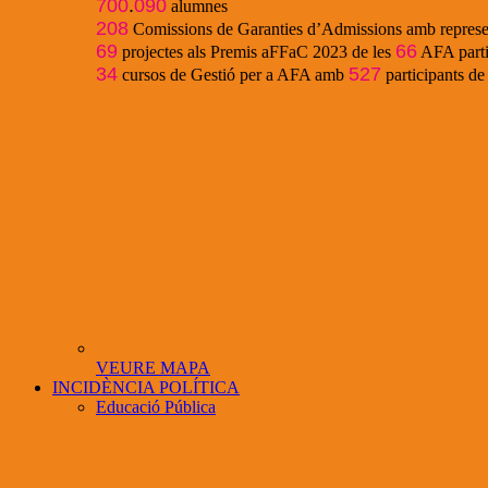
700
.
090
alumnes
208
Comissions de Garanties d’Admissions amb represe
69
66
projectes als Premis aFFaC 2023 de les
AFA parti
34
527
cursos de Gestió per a AFA amb
participants d
VEURE MAPA
INCIDÈNCIA POLÍTICA
Educació Pública