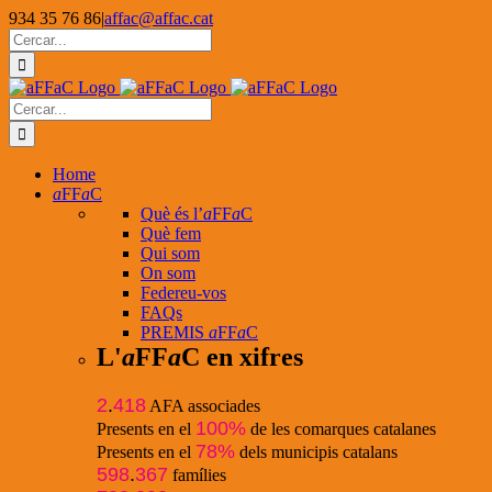
Skip
934 35 76 86
|
affac@affac.cat
to
Facebook
X
YouTube
Cerca
content
…
Cerca
…
Home
a
FF
a
C
Què és l’
a
FF
a
C
Què fem
Qui som
On som
Federeu-vos
FAQs
PREMIS
a
FF
a
C
L'
a
FF
a
C en xifres
2
.
418
AFA associades
100%
Presents en el
de les comarques catalanes
78%
Presents en el
dels municipis catalans
598
.
367
famílies