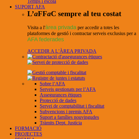
Temps i escola
SUPORT AFA
L’
a
FF
a
C sempre al teu costat
àrea privada
Visita a l'
per accedir a totes les
plataformes de gestió i contractar serveis exclusius per a
AFA federades
ACCEDIR A L’ÀREA PRIVADA
Sobre l’AFA
Serveis gestionats per l’AFA
Assegurances ètiques
Protecció de dades
Servei de comptabilitat i fiscalitat
Subvencions i premis AFA
Suport a famílies nouvingudes
Tràmits Dept. Justícia
FORMACIÓ
PROJECTES