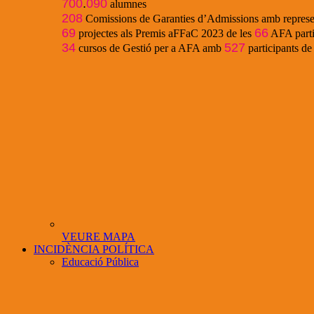
700
.
090
alumnes
208
Comissions de Garanties d’Admissions amb represe
69
66
projectes als Premis aFFaC 2023 de les
AFA parti
34
527
cursos de Gestió per a AFA amb
participants d
VEURE MAPA
INCIDÈNCIA POLÍTICA
Educació Pública