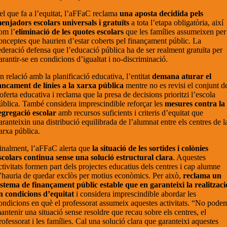
el que fa a l’equitat, l’aFFaC reclama
una aposta decidida pels
enjadors escolars universals i gratuïts
a tota l’etapa obligatòria, així
om l’
eliminació de les quotes escolars
que les famílies assumeixen per
onceptes que haurien d’estar coberts pel finançament públic. La
ederació defensa que l’educació pública ha de ser realment gratuïta per
arantir-se en condicions d’igualtat i no-discriminació.
n relació amb la planificació educativa, l’entitat
demana aturar el
ancament de línies a la xarxa pública
mentre no es revisi el conjunt d
’oferta educativa i reclama que la presa de decisions prioritzi l’escola
ública. També considera imprescindible reforçar les
mesures contra la
egregació escolar
amb recursos suficients i criteris d’equitat que
aranteixin una distribució equilibrada de l’alumnat entre els centres de l
arxa pública.
inalment, l’aFFaC alerta que
la situació de les sortides i colònies
scolars continua sense una solució estructural clara
. Aquestes
ctivitats formen part dels projectes educatius dels centres i cap alumne
’hauria de quedar exclòs per motius econòmics. Per això,
reclama un
istema de finançament públic estable que en garanteixi la realitzaci
n condicions d’equitat
i considera imprescindible abordar les
ondicions en què el professorat assumeix aquestes activitats. “No pode
antenir una situació sense resoldre que recau sobre els centres, el
rofessorat i les famílies. Cal una solució clara que garanteixi aquestes