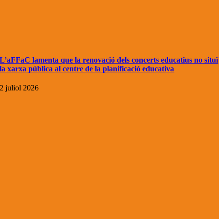
L’aFFaC lamenta que la renovació dels concerts educatius no situï
la xarxa pública al centre de la planificació educativa
2 juliol 2026