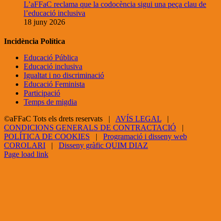
L’aFFaC reclama que la codocència sigui una peça clau de
l’educació inclusiva
18 juny 2026
Incidència Política
Educació Pública
Educació inclusiva
Igualtat i no discriminació
Educació Feminista
Participació
Temps de migdia
©aFFaC Tots els drets reservats |
AVÍS LEGAL
|
CONDICIONS GENERALS DE CONTRACTACIÓ
|
POLÍTICA DE COOKIES
|
Programació i disseny web
COROLARI
|
Disseny gràfic QUIM DIAZ
Facebook
X
YouTube
Page load link
Go
to
Top