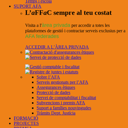
Temps i escola
SUPORT AFA
L’
a
FF
a
C sempre al teu costat
àrea privada
Visita a l'
per accedir a totes les
plataformes de gestió i contractar serveis exclusius per a
AFA federades
ACCEDIR A L’ÀREA PRIVADA
Sobre l’AFA
Serveis gestionats per l’AFA
Assegurances ètiques
Protecció de dades
Servei de comptabilitat i fiscalitat
Subvencions i premis AFA
Suport a famílies nouvingudes
Tràmits Dept. Justícia
FORMACIÓ
PROJECTES