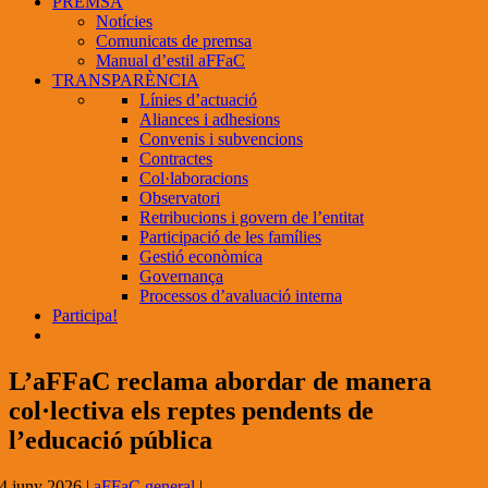
PREMSA
Notícies
Comunicats de premsa
Manual d’estil aFFaC
TRANSPARÈNCIA
Línies d’actuació
Aliances i adhesions
Convenis i subvencions
Contractes
Col·laboracions
Observatori
Retribucions i govern de l’entitat
Participació de les famílies
Gestió econòmica
Governança
Processos d’avaluació interna
Participa!
L’aFFaC reclama abordar de manera
col·lectiva els reptes pendents de
l’educació pública
4 juny 2026
|
aFFaC general
|