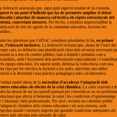
a federació assenyala que, sigui quin sigui el resultat de la consulta,
quest és un punt d’inflexió que ha de permetre ampliar el debat
ducatiu i abordar de manera col·lectiva els reptes estructurals del
istema, concretant mesures
. Per fer-ho, considera imprescindible la
mplicació de tots els agents de la comunitat educativa, incloses les
amílies.
ntre les qüestions que l’aFFaC considera prioritàries hi ha,
en primer
loc, l’educació inclusiva
. La federació reclama que, abans de l’inici del
roper curs, es defineixi una planificació clara dels recursos necessaris p
arantir-la a tots els centres públics, tant a infantil i primària com a
ecundària, amb l’increment dels professionals especialitzats i l’estabilita
els equips educatius. En aquest sentit, defensa la codocència com una
ina clau per fer efectiva la inclusió a les aules, afavorint una millor
tenció a la diversitat i una pràctica pedagògica més col·laborativa.
’entitat també alerta de la
necessitat d’accelerar l’adaptació dels
entres educatius als efectes de la crisi climàtica.
La calor extrema a le
ules ha deixat de ser un episodi puntual per convertir-se en un problem
structural que afecta el benestar, la salut i les condicions d’aprenentatge
e l’alumnat i dels professionals. Per això, reclama un calendari públic
’adaptació climàtica dels centres educatius i els seus entorns, amb
bjectius anuals i mesures urgents per garantir condicions adequades als
entres més afectats pels episodis de calor.