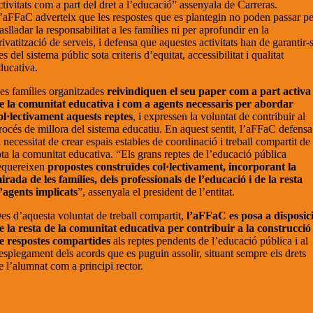
ctivitats com a part del dret a l’educació” assenyala de Carreras.
’aFFaC adverteix que les respostes que es plantegin no poden passar pe
raslladar la responsabilitat a les famílies ni per aprofundir en la
rivatització de serveis, i defensa que aquestes activitats han de garantir-
es del sistema públic sota criteris d’equitat, accessibilitat i qualitat
ducativa.
es famílies organitzades
reivindiquen el seu paper com a part activa
e la comunitat educativa i com a agents necessaris per abordar
ol·lectivament aquests reptes
, i expressen la voluntat de contribuir al
rocés de millora del sistema educatiu. En aquest sentit, l’aFFaC defensa
a necessitat de crear espais estables de coordinació i treball compartit de
ota la comunitat educativa. “Els grans reptes de l’educació pública
equereixen
propostes construïdes col·lectivament, incorporant la
irada de les famílies, dels professionals de l’educació i de la resta
’agents implicats
”, assenyala el president de l’entitat.
es d’aquesta voluntat de treball compartit,
l’aFFaC es posa a disposic
e la resta de la comunitat educativa per contribuir a la construcció
e respostes compartides
als reptes pendents de l’educació pública i al
esplegament dels acords que es puguin assolir, situant sempre els drets
e l’alumnat com a principi rector.