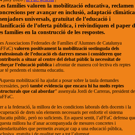
es famílies valoren la mobilització educativa, reclamen
oncrecions per avançar en inclusió, adaptació climàtica
enjadors universals, gratuïtat de l’educació i
lanificació de l’oferta pública, i reivindiquen el paper 
es famílies en la construcció de les respostes.
es Associacions Federades de Famílies d’Alumnes de Catalunya
aFFaC)
valoren positivament la mobilització sostinguda dels
rofessionals de l’educació els darrers mesos i consideren que
ontribueix a situar al centre del debat públic la necessitat de
eforçar l’educació pública
i afrontar de manera col·lectiva els reptes
ue té pendents el sistema educatiu.
Aquesta mobilització ha ajudat a posar sobre la taula demandes
ecessàries, però
també evidencia que encara hi ha molts reptes
structurals que cal abordar
” assenyala Jordi de Carreras, president d
’aFFaC.
er a la federació, la millora de les condicions laborals dels docents i la
ecuperació de drets són elements necessaris per enfortir el sistema
ducatiu públic, però no suficients. En aquest sentit, l’aFFaC defensa qu
questa millora ha d’anar acompanyada de mesures concretes i
alendaritzables que permetin avançar cap a una educació pública,
nclusiva, gratuïta i de qualitat per a tot l’alumnat.