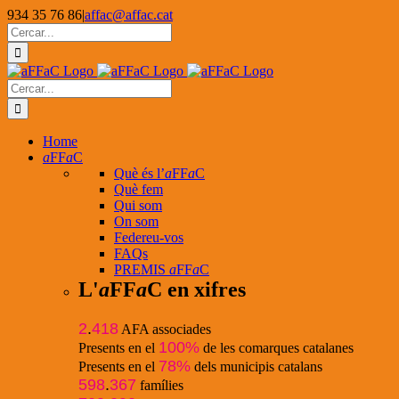
Skip
934 35 76 86
|
affac@affac.cat
to
Facebook
X
YouTube
Cerca
content
…
Cerca
…
Home
a
FF
a
C
Què és l’
a
FF
a
C
Què fem
Qui som
On som
Federeu-vos
FAQs
PREMIS
a
FF
a
C
L'
a
FF
a
C en xifres
2
.
418
AFA associades
100%
Presents en el
de les comarques catalanes
78%
Presents en el
dels municipis catalans
598
.
367
famílies