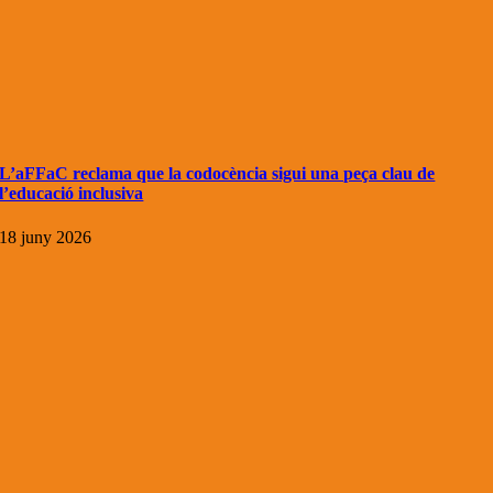
L’aFFaC reclama que la codocència sigui una peça clau de
l’educació inclusiva
18 juny 2026