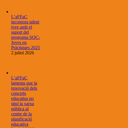
L’aFFaC
incorpora talent
jove amb el
suport del
programa SOC-
Joves en
Pràctiques 2025
2 juliol 2026
L’aFFaC
lamenta que la
renovació dels
concerts
educatius no
situï la xarxa
pública al
centre de la
planificació
educativa