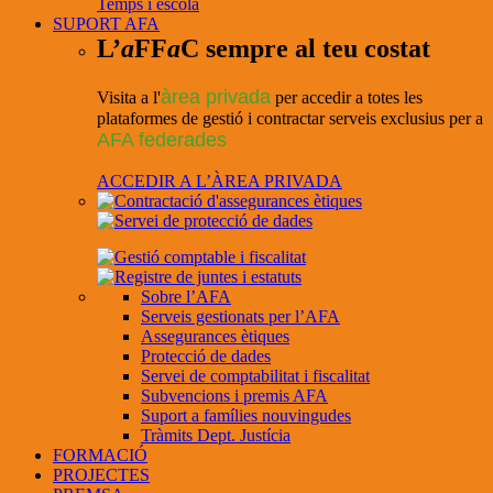
Temps i escola
SUPORT AFA
L’
a
FF
a
C sempre al teu costat
àrea privada
Visita a l'
per accedir a totes les
plataformes de gestió i contractar serveis exclusius per a
AFA federades
ACCEDIR A L’ÀREA PRIVADA
Sobre l’AFA
Serveis gestionats per l’AFA
Assegurances ètiques
Protecció de dades
Servei de comptabilitat i fiscalitat
Subvencions i premis AFA
Suport a famílies nouvingudes
Tràmits Dept. Justícia
FORMACIÓ
PROJECTES