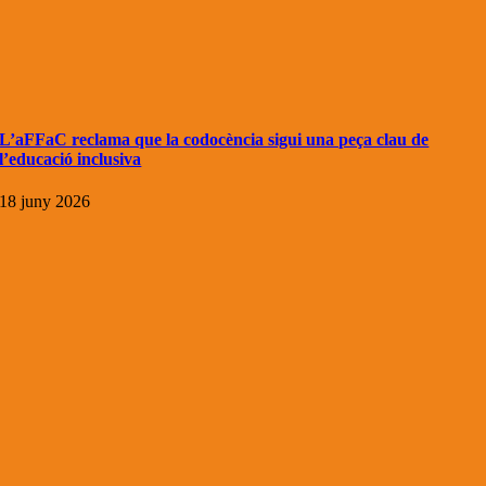
L’aFFaC reclama que la codocència sigui una peça clau de
l’educació inclusiva
18 juny 2026