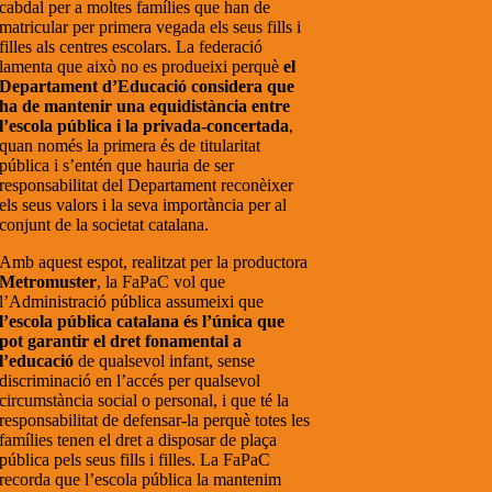
cabdal per a moltes famílies que han de
matricular per primera vegada els seus fills i
filles als centres escolars. La federació
lamenta que això no es produeixi perquè
el
Departament d’Educació considera que
ha de mantenir una equidistància entre
l’escola pública i la privada-concertada
,
quan només la primera és de titularitat
pública i s’entén que hauria de ser
responsabilitat del Departament reconèixer
els seus valors i la seva importància per al
conjunt de la societat catalana.
Amb aquest espot, realitzat per la productora
Metromuster
, la FaPaC vol que
l’Administració pública assumeixi que
l’escola pública catalana és l’única que
pot garantir el dret fonamental a
l’educació
de qualsevol infant, sense
discriminació en l’accés per qualsevol
circumstància social o personal, i que té la
responsabilitat de defensar-la perquè totes les
famílies tenen el dret a disposar de plaça
pública pels seus fills i filles. La FaPaC
recorda que l’escola pública la mantenim