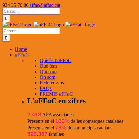
Skip
934 35 76 86
|
affac@affac.cat
to
Facebook
X
YouTube
Cerca
content
…
Cerca
…
Home
a
FF
a
C
Què és l’
a
FF
a
C
Què fem
Qui som
On som
Federeu-vos
FAQs
PREMIS
a
FF
a
C
L'
a
FF
a
C en xifres
2
.
418
AFA associades
100%
Presents en el
de les comarques catalanes
78%
Presents en el
dels municipis catalans
598
.
367
famílies