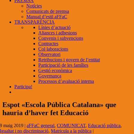
PREMSA
Notícies
Comunicats de premsa
Manual d’estil aFFaC
TRANSPARÈNCIA
Línies d’actuació
Aliances i adhesions
Convenis i subvencions
Contractes
Col·laboracions
Observatori
Retribucions i govern de l’entitat
Participació de les famílies
Gestió econòmica
Governança
Processos d’avaluació interna
Participa!
Espot «Escola Pública Catalana» que
hauria d’haver fet Educació
9 maig 2019
|
aFFaC general
,
COMUNICAT
,
Educació pública
,
Igualtat i no discriminació
,
Matricula a la pública
|