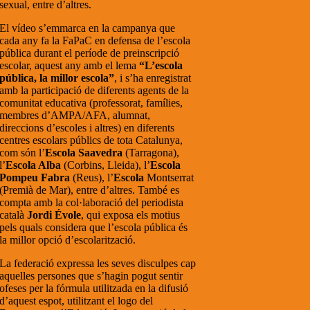
sexual, entre d’altres.
El vídeo s’emmarca en la campanya que
cada any fa la FaPaC en defensa de l’escola
pública durant el període de preinscripció
escolar, aquest any amb el lema
“L’escola
pública, la millor escola”
, i s’ha enregistrat
amb la participació de diferents agents de la
comunitat educativa (professorat, famílies,
membres d’AMPA/AFA, alumnat,
direccions d’escoles i altres) en diferents
centres escolars públics de tota Catalunya,
com són l’
Escola Saavedra
(Tarragona),
l’
Escola Alba
(Corbins, Lleida), l’
Escola
Pompeu Fabra
(Reus), l’
Escola
Montserrat
(Premià de Mar), entre d’altres. També es
compta amb la col·laboració del periodista
català
Jordi Évole
, qui exposa els motius
pels quals considera que l’escola pública és
la millor opció d’escolarització.
La federació expressa les seves disculpes cap
aquelles persones que s’hagin pogut sentir
ofeses per la fórmula utilitzada en la difusió
d’aquest espot, utilitzant el logo del