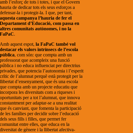
amb l’esforç de tots i totes, i que el Govern
hauria de dedicar tots els seus esforços a
defensar-la i protegir-la. I que, per tant,
aquesta campanya l’hauria de fer el
Departament d’Educació, com passa en
altres comunitats autònomes, i no la
FaPaC
.
Amb aquest espot,
la FaPaC també vol
destacar els valors intrínsecs de l’escola
pública
, com són: que compta amb un
professorat que acompleix una funció
pública i no educa influenciat per directrius
privades, que potencia l’autonomia i l’esperit
crític de l’alumnat perquè està protegit per la
llibertat d’ensenyament, que és una escola
que compta amb un projecte educatiu que
incorpora les diversitats com a riqueses i
oportunitats per a tot l’alumnat, que innova
constantment per adaptar-se a una realitat
que és canviant, que fomenta la participació
de les famílies per decidir sobre l’educació
dels seus fills i filles, que permet fer
comunitat entre elles, que educa en la
diversitat de gènere i la llibertat afectiva-