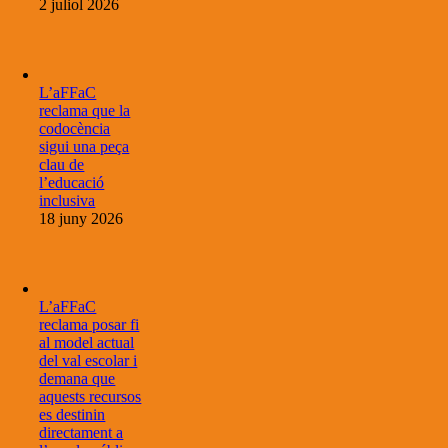
2 juliol 2026
L’aFFaC
reclama que la
codocència
sigui una peça
clau de
l’educació
inclusiva
18 juny 2026
L’aFFaC
reclama posar fi
al model actual
del val escolar i
demana que
aquests recursos
es destinin
directament a