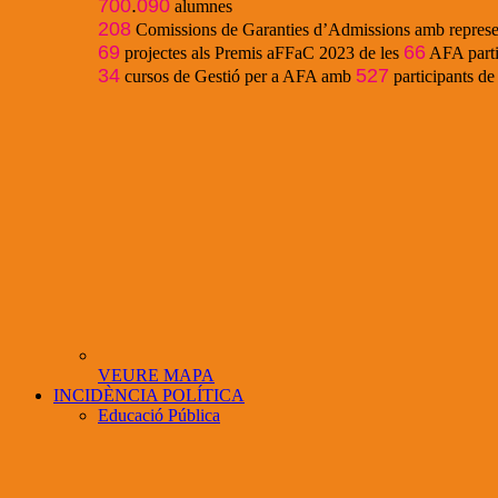
700
.
090
alumnes
208
Comissions de Garanties d’Admissions amb represe
69
66
projectes als Premis aFFaC 2023 de les
AFA parti
34
527
cursos de Gestió per a AFA amb
participants d
VEURE MAPA
INCIDÈNCIA POLÍTICA
Educació Pública