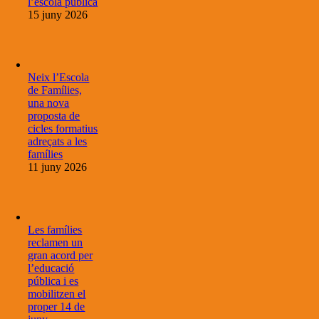
l’escola pública
15 juny 2026
Neix l’Escola
de Famílies,
una nova
proposta de
cicles formatius
adreçats a les
famílies
11 juny 2026
Les famílies
reclamen un
gran acord per
l’educació
pública i es
mobilitzen el
proper 14 de