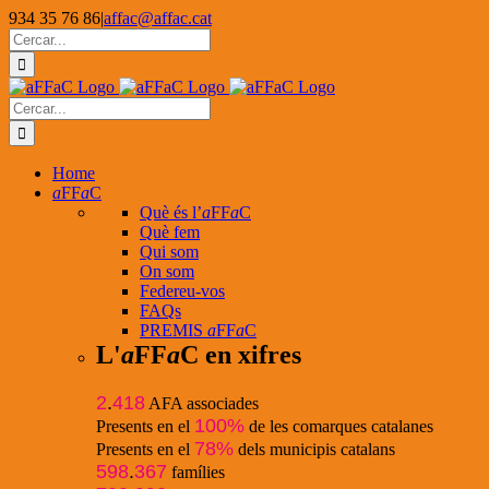
Skip
934 35 76 86
|
affac@affac.cat
to
Facebook
X
YouTube
Cerca
content
…
Cerca
…
Home
a
FF
a
C
Què és l’
a
FF
a
C
Què fem
Qui som
On som
Federeu-vos
FAQs
PREMIS
a
FF
a
C
L'
a
FF
a
C en xifres
2
.
418
AFA associades
100%
Presents en el
de les comarques catalanes
78%
Presents en el
dels municipis catalans
598
.
367
famílies