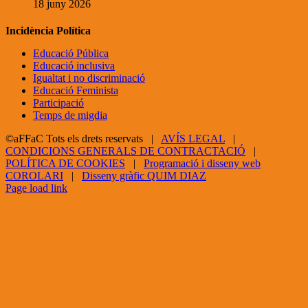
18 juny 2026
Incidència Política
Educació Pública
Educació inclusiva
Igualtat i no discriminació
Educació Feminista
Participació
Temps de migdia
©aFFaC Tots els drets reservats |
AVÍS LEGAL
|
CONDICIONS GENERALS DE CONTRACTACIÓ
|
POLÍTICA DE COOKIES
|
Programació i disseny web
COROLARI
|
Disseny gràfic QUIM DIAZ
Facebook
X
YouTube
Page load link
Go
to
Top