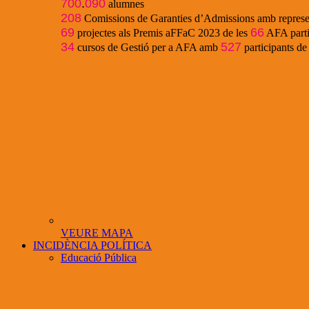
700
.
090
alumnes
208
Comissions de Garanties d’Admissions amb represe
69
66
projectes als Premis aFFaC 2023 de les
AFA parti
34
527
cursos de Gestió per a AFA amb
participants d
VEURE MAPA
INCIDÈNCIA POLÍTICA
Educació Pública