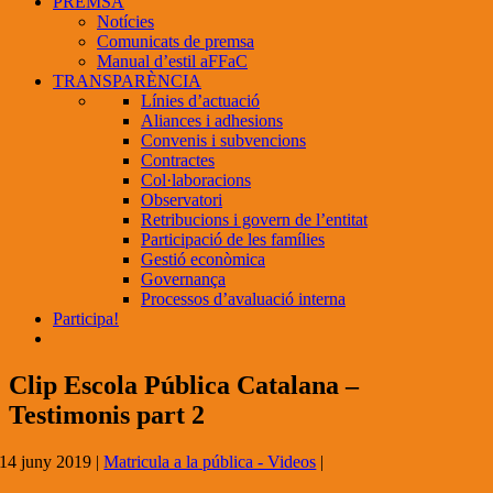
PREMSA
Notícies
Comunicats de premsa
Manual d’estil aFFaC
TRANSPARÈNCIA
Línies d’actuació
Aliances i adhesions
Convenis i subvencions
Contractes
Col·laboracions
Observatori
Retribucions i govern de l’entitat
Participació de les famílies
Gestió econòmica
Governança
Processos d’avaluació interna
Participa!
Clip Escola Pública Catalana –
Testimonis part 2
14 juny 2019
|
Matricula a la pública - Videos
|