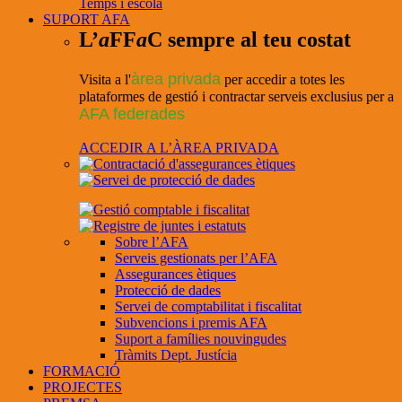
Temps i escola
SUPORT AFA
L’
a
FF
a
C sempre al teu costat
àrea privada
Visita a l'
per accedir a totes les
plataformes de gestió i contractar serveis exclusius per a
AFA federades
ACCEDIR A L’ÀREA PRIVADA
Sobre l’AFA
Serveis gestionats per l’AFA
Assegurances ètiques
Protecció de dades
Servei de comptabilitat i fiscalitat
Subvencions i premis AFA
Suport a famílies nouvingudes
Tràmits Dept. Justícia
FORMACIÓ
PROJECTES