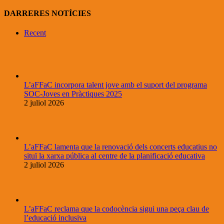
DARRERES NOTÍCIES
Recent
L’aFFaC incorpora talent jove amb el suport del programa
SOC-Joves en Pràctiques 2025
2 juliol 2026
L’aFFaC lamenta que la renovació dels concerts educatius no
situï la xarxa pública al centre de la planificació educativa
2 juliol 2026
L’aFFaC reclama que la codocència sigui una peça clau de
l’educació inclusiva