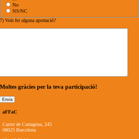
No
NS/NC
7) Vols fer alguna aportació?
Moltes gràcies per la teva participació!
aFFaC
Carrer de Cartagena, 245
08025 Barcelona