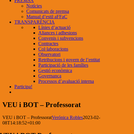
PREMSA
Notícies
Comunicats de premsa
Manual d’estil aFFaC
TRANSPARÈNCIA
Línies d’actuació
Aliances i adhesions
Convenis i subvencions
Contractes
Col·laboracions
Observatori
Retribucions i govern de l’entitat
Participació de les famílies
Gestió econòmica
Governança
Processos d’avaluació interna
Participa!
VEU i BOT – Professorat
VEU i BOT – Professorat
Verónica Robles
2023-02-
08T14:18:52+01:00