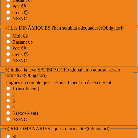
Bastant 🙂
Poc 😕
Gens 😠
NS/NC
4) Les DINÀMIQUES t'han semblat adequades?
(Obligatori)
Molt 😄
Bastant 🙂
Poc 😕
Gens 😠
NS/NC
5) Indica la teva SATISFACCIÓ global amb aquesta sessió
formativa
(Obligatori)
Tingues en compte que 1 és insuficient i 5 és excel·lent
1 (insuficient)
2
3
4
5 (excel·lent)
NS/NC
6) RECOMANARIES aquesta formació?
(Obligatori)
Sí