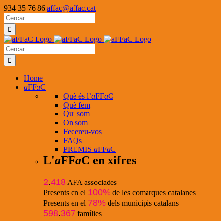
Skip
934 35 76 86
|
affac@affac.cat
to
Facebook
X
YouTube
Cerca
content
…
Cerca
…
Home
a
FF
a
C
Què és l’
a
FF
a
C
Què fem
Qui som
On som
Federeu-vos
FAQs
PREMIS
a
FF
a
C
L'
a
FF
a
C en xifres
2
.
418
AFA associades
100%
Presents en el
de les comarques catalanes
78%
Presents en el
dels municipis catalans
598
.
367
famílies