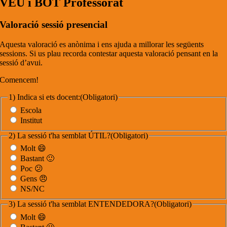
VEU i BOT Professorat
Valoració sessió presencial
Aquesta valoració es anònima i ens ajuda a millorar les següents
sessions. Si us plau recorda contestar aquesta valoració pensant en la
sessió d’avui.
Comencem!
1) Indica si ets docent:
(Obligatori)
Escola
Institut
2) La sessió t'ha semblat ÚTIL?
(Obligatori)
Molt 😄
Bastant 🙂
Poc 😕
Gens 😠
NS/NC
3) La sessió t'ha semblat ENTENDEDORA?
(Obligatori)
Molt 😄