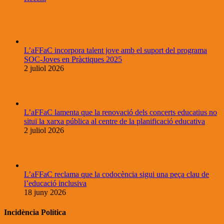
L’aFFaC incorpora talent jove amb el suport del programa
SOC-Joves en Pràctiques 2025
2 juliol 2026
L’aFFaC lamenta que la renovació dels concerts educatius no
situï la xarxa pública al centre de la planificació educativa
2 juliol 2026
L’aFFaC reclama que la codocència sigui una peça clau de
l’educació inclusiva
18 juny 2026
Incidència Política