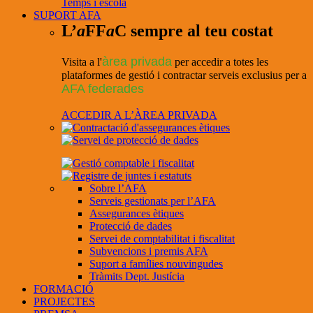
Temps i escola
SUPORT AFA
L’
a
FF
a
C sempre al teu costat
àrea privada
Visita a l'
per accedir a totes les
plataformes de gestió i contractar serveis exclusius per a
AFA federades
ACCEDIR A L’ÀREA PRIVADA
Sobre l’AFA
Serveis gestionats per l’AFA
Assegurances ètiques
Protecció de dades
Servei de comptabilitat i fiscalitat
Subvencions i premis AFA
Suport a famílies nouvingudes
Tràmits Dept. Justícia
FORMACIÓ
PROJECTES