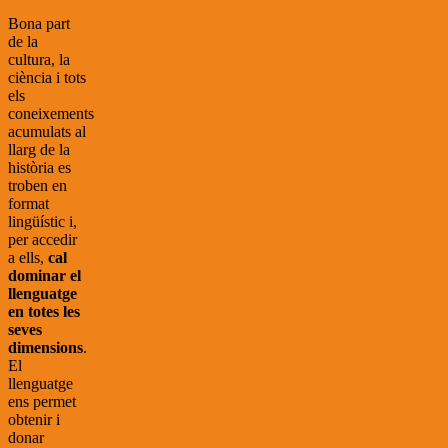
Bona part
de la
cultura, la
ciència i tots
els
coneixements
acumulats al
llarg de la
història es
troben en
format
lingüístic i,
per accedir
a ells,
cal
dominar el
llenguatge
en totes les
seves
dimensions
.
El
llenguatge
ens permet
obtenir i
donar