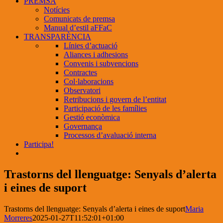
PREMSA
Notícies
Comunicats de premsa
Manual d’estil aFFaC
TRANSPARÈNCIA
Línies d’actuació
Aliances i adhesions
Convenis i subvencions
Contractes
Col·laboracions
Observatori
Retribucions i govern de l’entitat
Participació de les famílies
Gestió econòmica
Governança
Processos d’avaluació interna
Participa!
Trastorns del llenguatge: Senyals d’alerta
i eines de suport
Trastorns del llenguatge: Senyals d’alerta i eines de suport
Maria
Morreres
2025-01-27T11:52:01+01:00