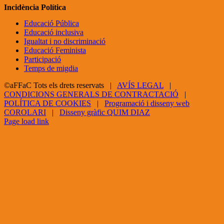
Incidència Política
Educació Pública
Educació inclusiva
Igualtat i no discriminació
Educació Feminista
Participació
Temps de migdia
©aFFaC Tots els drets reservats |
AVÍS LEGAL
|
CONDICIONS GENERALS DE CONTRACTACIÓ
|
POLÍTICA DE COOKIES
|
Programació i disseny web
COROLARI
|
Disseny gràfic QUIM DIAZ
Facebook
X
YouTube
Page load link
Go
to
Top