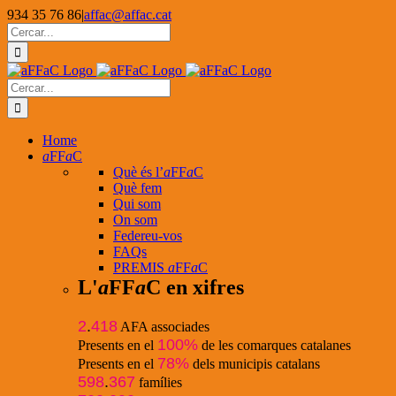
Skip
934 35 76 86
|
affac@affac.cat
to
Facebook
X
YouTube
Cerca
content
…
Cerca
…
Home
a
FF
a
C
Què és l’
a
FF
a
C
Què fem
Qui som
On som
Federeu-vos
FAQs
PREMIS
a
FF
a
C
L'
a
FF
a
C en xifres
2
.
418
AFA associades
100%
Presents en el
de les comarques catalanes
78%
Presents en el
dels municipis catalans
598
.
367
famílies