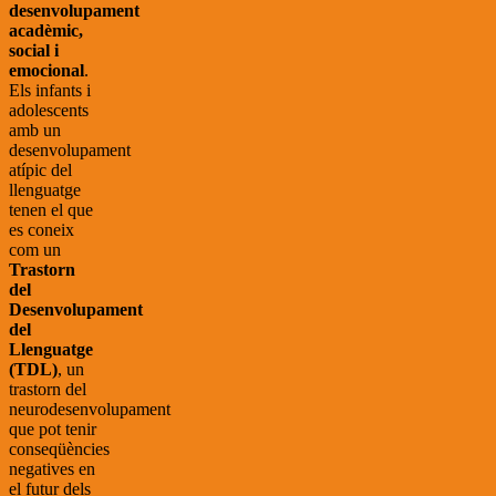
desenvolupament
acadèmic,
social i
emocional
.
Els infants i
adolescents
amb un
desenvolupament
atípic del
llenguatge
tenen el que
es coneix
com un
Trastorn
del
Desenvolupament
del
Llenguatge
(TDL)
, un
trastorn del
neurodesenvolupament
que pot tenir
conseqüències
negatives en
el futur dels