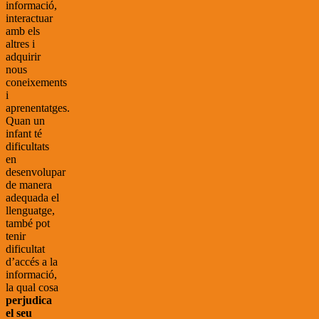
informació,
interactuar
amb els
altres i
adquirir
nous
coneixements
i
aprenentatges.
Quan un
infant té
dificultats
en
desenvolupar
de manera
adequada el
llenguatge,
també pot
tenir
dificultat
d’accés a la
informació,
la qual cosa
perjudica
el seu