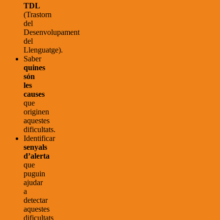
TDL
(Trastorn
del
Desenvolupament
del
Llenguatge).
Saber
quines
són
les
causes
que
originen
aquestes
dificultats.
Identificar
senyals
d’alerta
que
puguin
ajudar
a
detectar
aquestes
dificultats