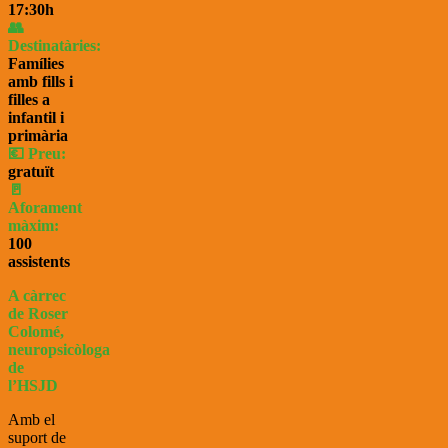
17
:30
h
👥
Destinatàries:
Famílies
amb fills i
filles a
infantil i
primària
💶 Preu:
gratuït
🚪
Aforament
màxim:
100
assistents
A càrrec
de Roser
Colomé,
neuropsicòloga
de
l’HSJD
Amb el
suport de