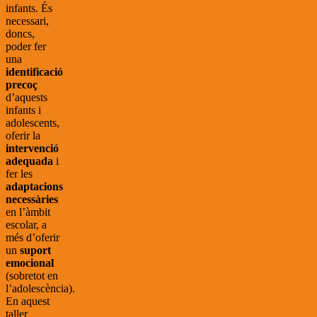
infants. És
necessari,
doncs,
poder fer
una
identificació
precoç
d’aquests
infants i
adolescents,
oferir la
intervenció
adequada
i
fer les
adaptacions
necessàries
en l’àmbit
escolar, a
més d’oferir
un
suport
emocional
(sobretot en
l’adolescència).
En aquest
taller