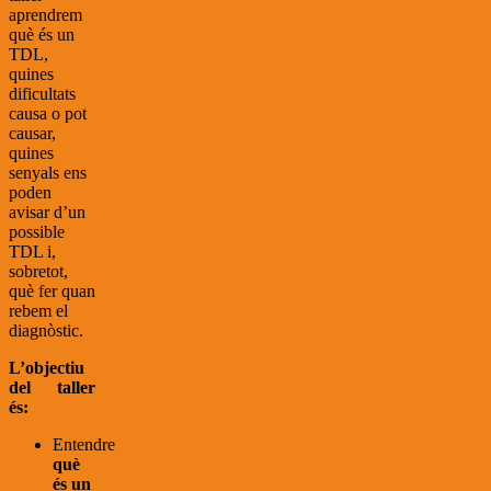
aprendrem
què és un
TDL,
quines
dificultats
causa o pot
causar,
quines
senyals ens
poden
avisar d’un
possible
TDL i,
sobretot,
què fer quan
rebem el
diagnòstic.
L’objectiu
del taller
és:
Entendre
què
és un