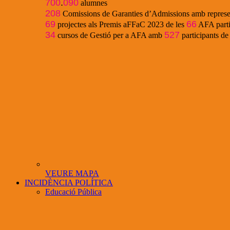
700
.
090
alumnes
208
Comissions de Garanties d’Admissions amb represe
69
66
projectes als Premis aFFaC 2023 de les
AFA parti
34
527
cursos de Gestió per a AFA amb
participants d
VEURE MAPA
INCIDÈNCIA POLÍTICA
Educació Pública