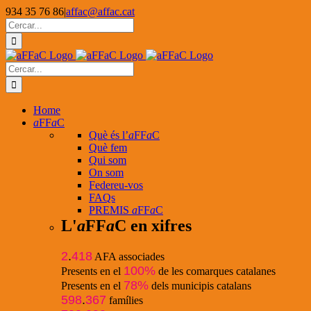
Skip
934 35 76 86
|
affac@affac.cat
to
Facebook
X
YouTube
Cerca
content
…
Cerca
…
Home
a
FF
a
C
Què és l’
a
FF
a
C
Què fem
Qui som
On som
Federeu-vos
FAQs
PREMIS
a
FF
a
C
L'
a
FF
a
C en xifres
2
.
418
AFA associades
100%
Presents en el
de les comarques catalanes
78%
Presents en el
dels municipis catalans
598
.
367
famílies