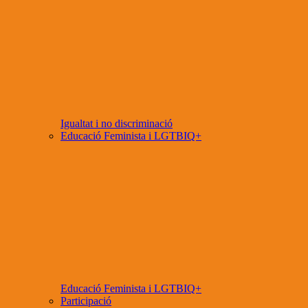
Igualtat i no discriminació
Educació Feminista i LGTBIQ+
Educació Feminista i LGTBIQ+
Participació