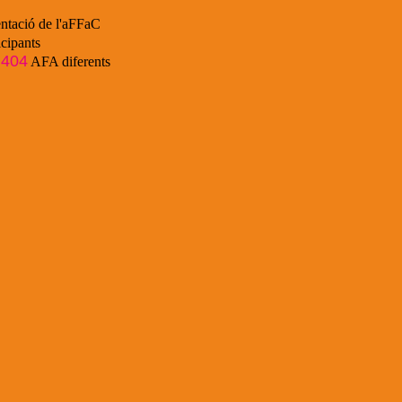
ntació de l'aFFaC
cipants
404
e
AFA diferents