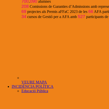
700
.
090
alumnes
208
Comissions de Garanties d’Admissions amb represe
69
66
projectes als Premis aFFaC 2023 de les
AFA parti
34
527
cursos de Gestió per a AFA amb
participants d
VEURE MAPA
INCIDÈNCIA POLÍTICA
Educació Pública