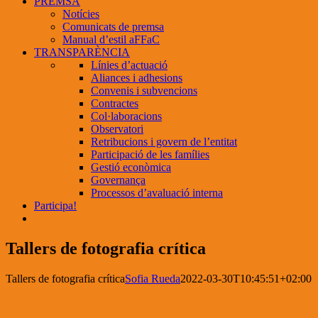
PREMSA
Notícies
Comunicats de premsa
Manual d’estil aFFaC
TRANSPARÈNCIA
Línies d’actuació
Aliances i adhesions
Convenis i subvencions
Contractes
Col·laboracions
Observatori
Retribucions i govern de l’entitat
Participació de les famílies
Gestió econòmica
Governança
Processos d’avaluació interna
Participa!
Tallers de fotografia crítica
Tallers de fotografia crítica
Sofia Rueda
2022-03-30T10:45:51+02:00