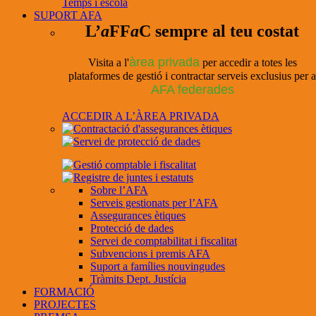
Temps i escola
SUPORT AFA
L’
a
FF
a
C sempre al teu costat
àrea privada
Visita a l'
per accedir a totes les
plataformes de gestió i contractar serveis exclusius per a
AFA federades
ACCEDIR A L’ÀREA PRIVADA
Sobre l’AFA
Serveis gestionats per l’AFA
Assegurances ètiques
Protecció de dades
Servei de comptabilitat i fiscalitat
Subvencions i premis AFA
Suport a famílies nouvingudes
Tràmits Dept. Justícia
FORMACIÓ
PROJECTES