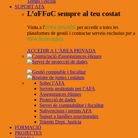
Temps i escola
SUPORT AFA
L’
a
FF
a
C sempre al teu costat
àrea privada
Visita a l'
per accedir a totes les
plataformes de gestió i contractar serveis exclusius per a
AFA federades
ACCEDIR A L’ÀREA PRIVADA
Sobre l’AFA
Serveis gestionats per l’AFA
Assegurances ètiques
Protecció de dades
Servei de comptabilitat i fiscalitat
Subvencions i premis AFA
Suport a famílies nouvingudes
Tràmits Dept. Justícia
FORMACIÓ
PROJECTES