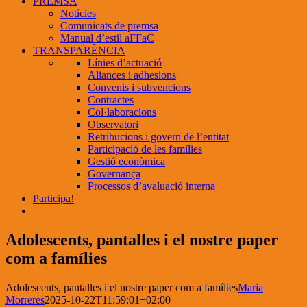
PREMSA
Notícies
Comunicats de premsa
Manual d’estil aFFaC
TRANSPARÈNCIA
Línies d’actuació
Aliances i adhesions
Convenis i subvencions
Contractes
Col·laboracions
Observatori
Retribucions i govern de l’entitat
Participació de les famílies
Gestió econòmica
Governança
Processos d’avaluació interna
Participa!
Adolescents, pantalles i el nostre paper
com a famílies
Adolescents, pantalles i el nostre paper com a famílies
Maria
Morreres
2025-10-22T11:59:01+02:00