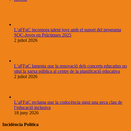
L’aFFaC incorpora talent jove amb el suport del programa
SOC-Joves en Pràctiques 2025
2 juliol 2026
L’aFFaC lamenta que la renovació dels concerts educatius no
situï la xarxa pública al centre de la planificació educativa
2 juliol 2026
L’aFFaC reclama que la codocència sigui una peça clau de
l’educació inclusiva
18 juny 2026
Incidència Política