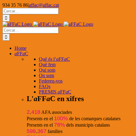
Skip
934 35 76 86
|
affac@affac.cat
to
Facebook
X
YouTube
Cerca
content
…
Cerca
…
Home
a
FF
a
C
Què és l’
a
FF
a
C
Què fem
Qui som
On som
Federeu-vos
FAQs
PREMIS
a
FF
a
C
L'
a
FF
a
C en xifres
2
.
418
AFA associades
100%
Presents en el
de les comarques catalanes
78%
Presents en el
dels municipis catalans
598
.
367
famílies