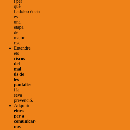
i per
què
l’adolescència
és
una
etapa
de
major
risc.
Entendre
els
riscos
del
mal
ús de
les
pantalles
i la
seva
prevenció.
Adquirir
eines
per a
comunicar-
nos