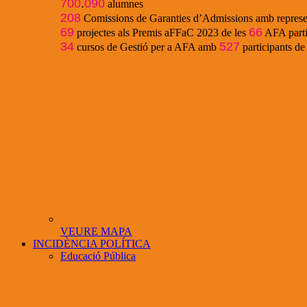
700
.
090
alumnes
208
Comissions de Garanties d’Admissions amb represe
69
66
projectes als Premis aFFaC 2023 de les
AFA parti
34
527
cursos de Gestió per a AFA amb
participants d
VEURE MAPA
INCIDÈNCIA POLÍTICA
Educació Pública