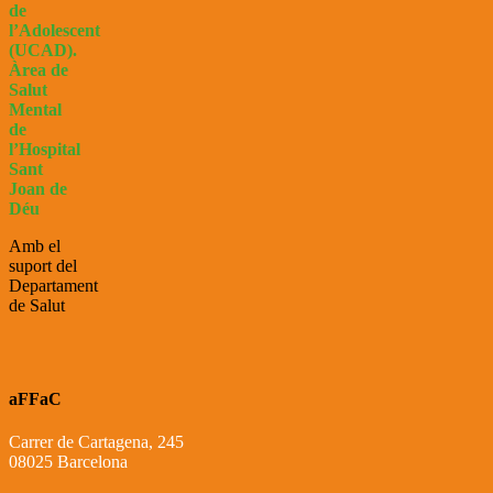
de
l’Adolescent
(UCAD).
Àrea de
Salut
Mental
de
l’Hospital
Sant
Joan de
Déu
Amb el
suport del
Departament
de Salut
aFFaC
Carrer de Cartagena, 245
08025 Barcelona