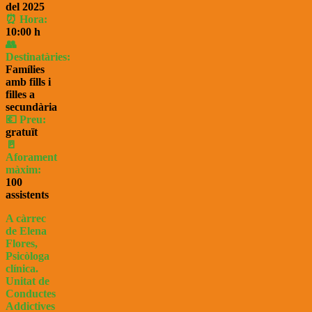
del 2025
⏰ Hora:
10:00
h
👥
Destinatàries:
Famílies
amb fills i
filles a
secundària
💶 Preu:
gratuït
🚪
Aforament
màxim:
100
assistents
A càrre
c
de Elena
Flores,
Psicòloga
clínica.
Unitat de
Conductes
Addictives