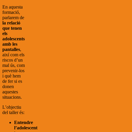
En aquesta
formació,
parlarem de
la relació
que tenen
els
adolescents
amb les
pantalles
,
així com els
riscos d’un
mal ús, com
prevenir-los
i què hem
de fer si es
donen
aquestes
situacions.
L’objectiu
del taller és:
Entendre
l’adolescent