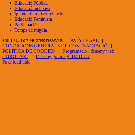
Educació Pública
Educació inclusiva
Igualtat i no discriminació
Educació Feminista
Participació
Temps de migdia
©aFFaC Tots els drets reservats |
AVÍS LEGAL
|
CONDICIONS GENERALS DE CONTRACTACIÓ
|
POLÍTICA DE COOKIES
|
Programació i disseny web
COROLARI
|
Disseny gràfic QUIM DIAZ
Facebook
X
YouTube
Page load link
Go
to
Top