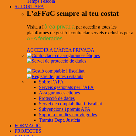
Temps i escola
SUPORT AFA
L’
a
FF
a
C sempre al teu costat
àrea privada
Visita a l'
per accedir a totes les
plataformes de gestió i contractar serveis exclusius per a
AFA federades
ACCEDIR A L’ÀREA PRIVADA
Sobre l’AFA
Serveis gestionats per l’AFA
Assegurances ètiques
Protecció de dades
Servei de comptabilitat i fiscalitat
Subvencions i premis AFA
Suport a famílies nouvingudes
Tràmits Dept. Justícia
FORMACIÓ
PROJECTES