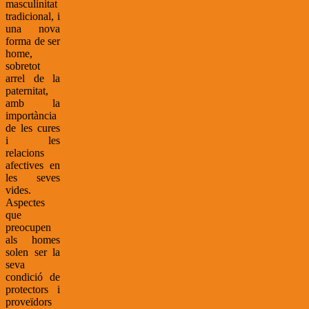
masculinitat
tradicional, i
una nova
forma de ser
home,
sobretot
arrel de la
paternitat,
amb la
importància
de les cures
i les
relacions
afectives en
les seves
vides.
Aspectes
que
preocupen
als homes
solen ser la
seva
condició de
protectors i
proveïdors