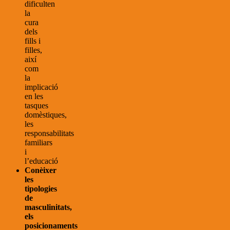
dificulten
la
cura
dels
fills i
filles,
així
com
la
implicació
en les
tasques
domèstiques,
les
responsabilitats
familiars
i
l’educació
Conèixer
les
tipologies
de
masculinitats,
els
posicionaments