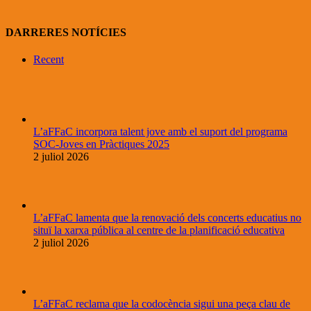
DARRERES NOTÍCIES
Recent
L’aFFaC incorpora talent jove amb el suport del programa
SOC-Joves en Pràctiques 2025
2 juliol 2026
L’aFFaC lamenta que la renovació dels concerts educatius no
situï la xarxa pública al centre de la planificació educativa
2 juliol 2026
L’aFFaC reclama que la codocència sigui una peça clau de