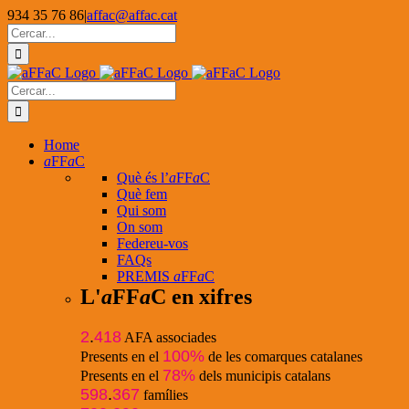
Skip
934 35 76 86
|
affac@affac.cat
to
Facebook
X
YouTube
Cerca
content
…
Cerca
…
Home
a
FF
a
C
Què és l’
a
FF
a
C
Què fem
Qui som
On som
Federeu-vos
FAQs
PREMIS
a
FF
a
C
L'
a
FF
a
C en xifres
2
.
418
AFA associades
100%
Presents en el
de les comarques catalanes
78%
Presents en el
dels municipis catalans
598
.
367
famílies