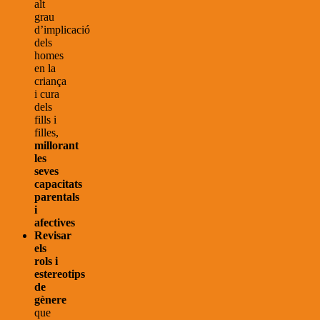
alt
grau
d’implicació
dels
homes
en la
criança
i cura
dels
fills i
filles,
millorant
les
seves
capacitats
parentals
i
afectives
Revisar
els
rols i
estereotips
de
gènere
que