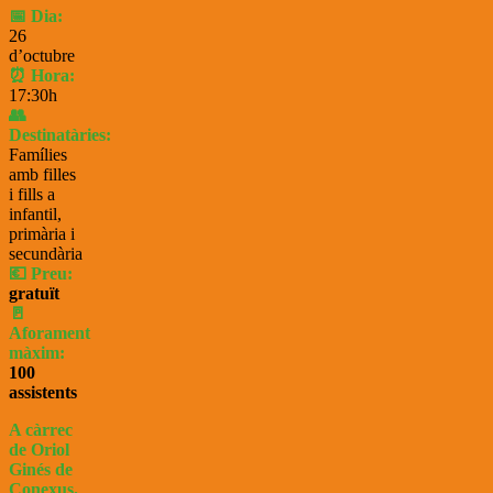
📅 Dia:
26
d’octubre
⏰ Hora:
17:30h
👥
Destinatàries:
Famílies
amb filles
i fills a
infantil,
primària i
secundària
💶 Preu:
gratuït
🚪
Aforament
màxim:
100
assistents
A càrrec
de Oriol
Ginés de
Conexus.