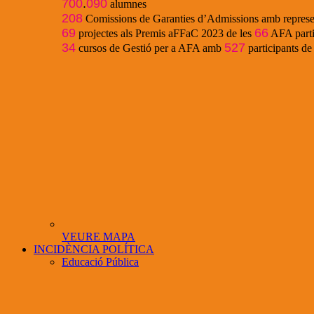
700
.
090
alumnes
208
Comissions de Garanties d’Admissions amb represe
69
66
projectes als Premis aFFaC 2023 de les
AFA parti
34
527
cursos de Gestió per a AFA amb
participants d
VEURE MAPA
INCIDÈNCIA POLÍTICA
Educació Pública