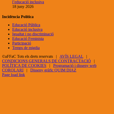
l’educació inclusiva
18 juny 2026
Incidència Política
Educació Pública
Educació inclusiva
Igualtat i no discriminació
Educació Feminista
Participació
Temps de migdia
©aFFaC Tots els drets reservats |
AVÍS LEGAL
|
CONDICIONS GENERALS DE CONTRACTACIÓ
|
POLÍTICA DE COOKIES
|
Programació i disseny web
COROLARI
|
Disseny gràfic QUIM DIAZ
Facebook
X
YouTube
Page load link
Go
to
Top