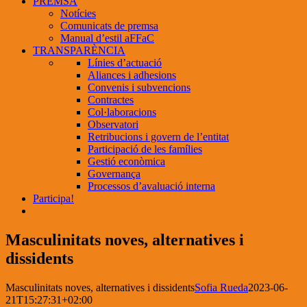
PREMSA
Notícies
Comunicats de premsa
Manual d’estil aFFaC
TRANSPARÈNCIA
Línies d’actuació
Aliances i adhesions
Convenis i subvencions
Contractes
Col·laboracions
Observatori
Retribucions i govern de l’entitat
Participació de les famílies
Gestió econòmica
Governança
Processos d’avaluació interna
Participa!
Masculinitats noves, alternatives i
dissidents
Masculinitats noves, alternatives i dissidents
Sofia Rueda
2023-06-
21T15:27:31+02:00