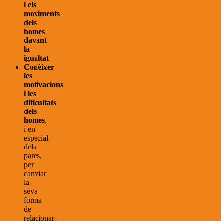
i els
moviments
dels
homes
davant
la
igualtat
Conèixer
les
motivacions
i les
dificultats
dels
homes
,
i en
especial
dels
pares,
per
canviar
la
seva
forma
de
relacionar-