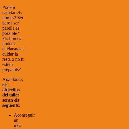
Podem
canviar els
homes? Ser
pare i ser
parella és
possible?
Els homes
podem
cuidar-nos i
cuidar la
resta o no hi
estem
preparats?
Així doncs,
els
objectius
del taller
seran els
següents
:
Aconseguir
un
més