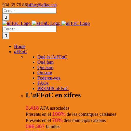
Skip
934 35 76 86
|
affac@affac.cat
to
Facebook
X
YouTube
Cerca
content
…
Cerca
…
Home
a
FF
a
C
Què és l’
a
FF
a
C
Què fem
Qui som
On som
Federeu-vos
FAQs
PREMIS
a
FF
a
C
L'
a
FF
a
C en xifres
2
.
418
AFA associades
100%
Presents en el
de les comarques catalanes
78%
Presents en el
dels municipis catalans
598
.
367
famílies