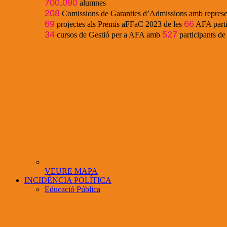
700
.
090
alumnes
208
Comissions de Garanties d’Admissions amb represe
69
66
projectes als Premis aFFaC 2023 de les
AFA parti
34
527
cursos de Gestió per a AFA amb
participants d
VEURE MAPA
INCIDÈNCIA POLÍTICA
Educació Pública