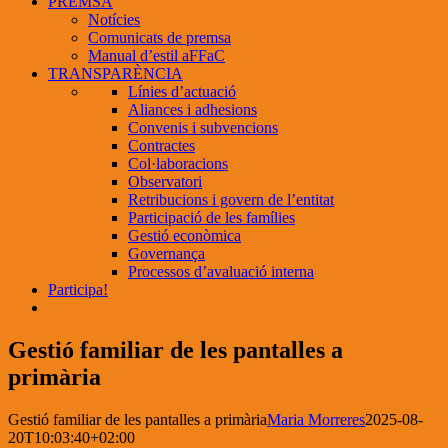
PREMSA
Notícies
Comunicats de premsa
Manual d’estil aFFaC
TRANSPARÈNCIA
Línies d’actuació
Aliances i adhesions
Convenis i subvencions
Contractes
Col·laboracions
Observatori
Retribucions i govern de l’entitat
Participació de les famílies
Gestió econòmica
Governança
Processos d’avaluació interna
Participa!
Gestió familiar de les pantalles a
primària
Gestió familiar de les pantalles a primària
Maria Morreres
2025-08-
20T10:03:40+02:00