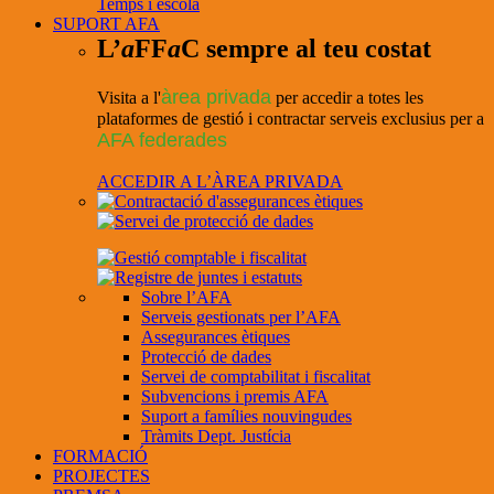
Temps i escola
SUPORT AFA
L’
a
FF
a
C sempre al teu costat
àrea privada
Visita a l'
per accedir a totes les
plataformes de gestió i contractar serveis exclusius per a
AFA federades
ACCEDIR A L’ÀREA PRIVADA
Sobre l’AFA
Serveis gestionats per l’AFA
Assegurances ètiques
Protecció de dades
Servei de comptabilitat i fiscalitat
Subvencions i premis AFA
Suport a famílies nouvingudes
Tràmits Dept. Justícia
FORMACIÓ
PROJECTES