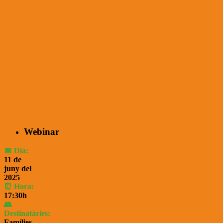
Webinar
📅 Dia:
11 de
juny del
2025
⏰ Hora:
17
:30
h
👥
Destinatàries:
Famílies