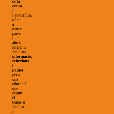
de la
crítica
i
l’autocrítica,
oferir
a
mares,
pares
i
altres
referents
familiars
informació,
reflexions
i
pautes
per a
una
educació
que
cerqui
el
benestar
familiar
i