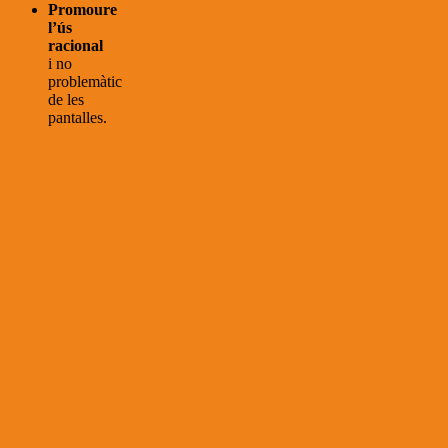
Promoure
l’ús
racional
i no
problemàtic
de les
pantalles.