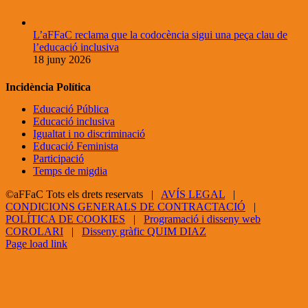
L’aFFaC reclama que la codocència sigui una peça clau de
l’educació inclusiva
18 juny 2026
Incidència Política
Educació Pública
Educació inclusiva
Igualtat i no discriminació
Educació Feminista
Participació
Temps de migdia
©aFFaC Tots els drets reservats |
AVÍS LEGAL
|
CONDICIONS GENERALS DE CONTRACTACIÓ
|
POLÍTICA DE COOKIES
|
Programació i disseny web
COROLARI
|
Disseny gràfic QUIM DIAZ
Facebook
X
YouTube
Page load link
Go
to
Top