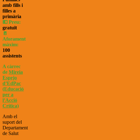
amb fills i
filles a
primària
💶 Preu:
gratuït
🚪
Aforament
màxim:
100
assistents
A càrre
c
de
Mireia
Espejo
d’
EdPac
(Educació
per a
l’Acció
Crítica)
Amb el
suport del
Departament
de Salut