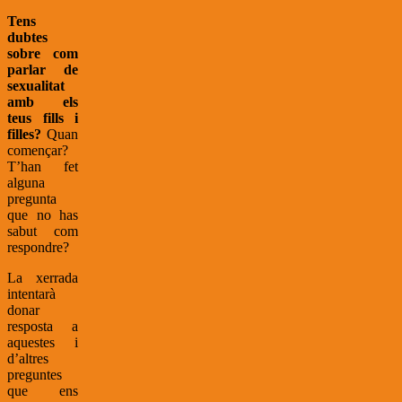
Tens
dubtes
sobre com
parlar de
sexualitat
amb els
teus fills i
filles?
Quan
començar?
T’han fet
alguna
pregunta
que no has
sabut com
respondre?
La xerrada
intentarà
donar
resposta a
aquestes i
d’altres
preguntes
que ens