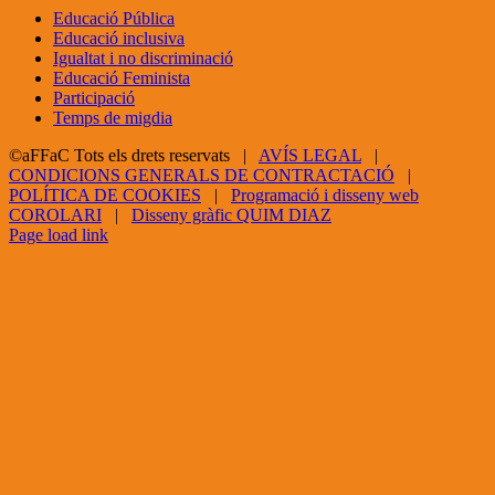
Educació Pública
Educació inclusiva
Igualtat i no discriminació
Educació Feminista
Participació
Temps de migdia
©aFFaC Tots els drets reservats |
AVÍS LEGAL
|
CONDICIONS GENERALS DE CONTRACTACIÓ
|
POLÍTICA DE COOKIES
|
Programació i disseny web
COROLARI
|
Disseny gràfic QUIM DIAZ
Facebook
X
YouTube
Page load link
Go
to
Top