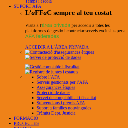
Temps i escola
SUPORT AFA
L’
a
FF
a
C sempre al teu costat
àrea privada
Visita a l'
per accedir a totes les
plataformes de gestió i contractar serveis exclusius per a
AFA federades
ACCEDIR A L’ÀREA PRIVADA
Sobre l’AFA
Serveis gestionats per l’AFA
Assegurances ètiques
Protecció de dades
Servei de comptabilitat i fiscalitat
Subvencions i premis AFA
Suport a famílies nouvingudes
Tràmits Dept. Justícia
FORMACIÓ
PROJECTES