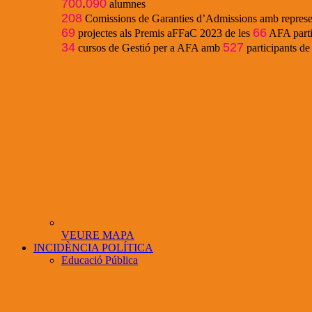
700
.
090
alumnes
208
Comissions de Garanties d’Admissions amb represe
69
66
projectes als Premis aFFaC 2023 de les
AFA parti
34
527
cursos de Gestió per a AFA amb
participants d
VEURE MAPA
INCIDÈNCIA POLÍTICA
Educació Pública