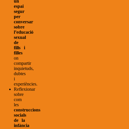
un
espai
segur
per
conversar
sobre
l’educació
sexual
de
fills i
filles
on
compartir
inquietuds,
dubtes
i
experiències.
Reflexionar
sobre
com
les
construccions
socials
de la
infància