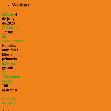
Webinar
📅 Dia:
4
de juny
de 2024
⏰ Hora:
17:30
h
👥
Destinatàries:
Famílies
amb fills i
filles a
primària
💶 Preu:
gratuït
🚪
Aforament
màxim:
100
assistents
A càrrec
de
AFIN