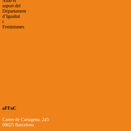
Amb el
suport del
Departament
d’Igualtat
i
Feminismes
aFFaC
Carrer de Cartagena, 245
08025 Barcelona