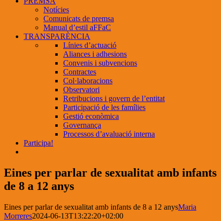
PREMSA
Notícies
Comunicats de premsa
Manual d’estil aFFaC
TRANSPARÈNCIA
Línies d’actuació
Aliances i adhesions
Convenis i subvencions
Contractes
Col·laboracions
Observatori
Retribucions i govern de l’entitat
Participació de les famílies
Gestió econòmica
Governança
Processos d’avaluació interna
Participa!
Eines per parlar de sexualitat amb infants
de 8 a 12 anys
Eines per parlar de sexualitat amb infants de 8 a 12 anys
Maria
Morreres
2024-06-13T13:22:20+02:00