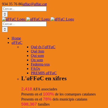
Skip
934 35 76 86
|
affac@affac.cat
to
Facebook
X
YouTube
Cerca
content
…
Cerca
…
Home
a
FF
a
C
Què és l’
a
FF
a
C
Què fem
Qui som
On som
Federeu-vos
FAQs
PREMIS
a
FF
a
C
L'
a
FF
a
C en xifres
2
.
418
AFA associades
100%
Presents en el
de les comarques catalanes
78%
Presents en el
dels municipis catalans
598
.
367
famílies