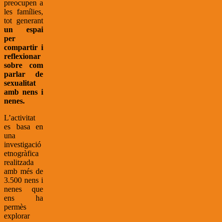
preocupen a
les famílies,
tot generant
un espai
per
compartir i
reflexionar
sobre com
parlar de
sexualitat
amb nens i
nenes.
L’activitat
es basa en
una
investigació
etnogràfica
realitzada
amb més de
3.500 nens i
nenes que
ens ha
permès
explorar