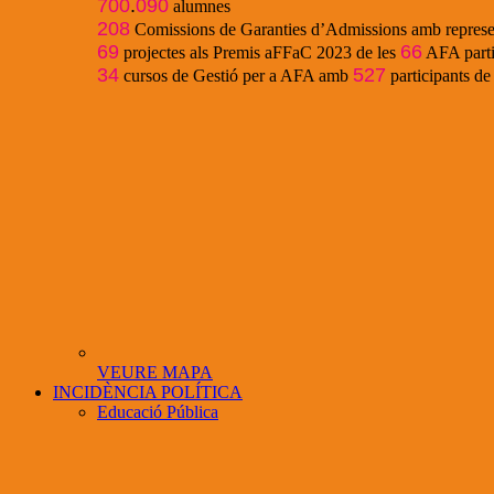
700
.
090
alumnes
208
Comissions de Garanties d’Admissions amb represe
69
66
projectes als Premis aFFaC 2023 de les
AFA parti
34
527
cursos de Gestió per a AFA amb
participants d
VEURE MAPA
INCIDÈNCIA POLÍTICA
Educació Pública