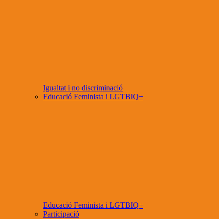
Igualtat i no discriminació
Educació Feminista i LGTBIQ+
Educació Feminista i LGTBIQ+
Participació