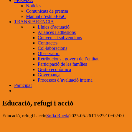
PREMSA
Notícies
Comunicats de premsa
Manual d’estil aFFaC
TRANSPARÈNCIA
Línies d’actuació
Aliances i adhesions
Convenis i subvencions
Contractes
Col·laboracions
Observatori
Retribucions i govern de l’entitat
Participació de les famílies
Gestió econòmica
Governança
Processos d’avaluació interna
Participa!
Educació, refugi i acció
Educació, refugi i acció
Sofia Rueda
2025-05-26T15:25:10+02:00