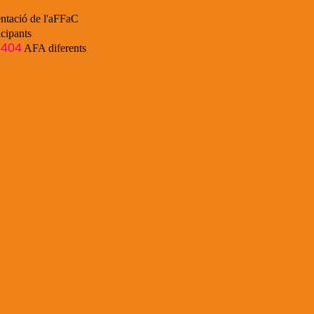
ntació de l'aFFaC
cipants
404
e
AFA diferents