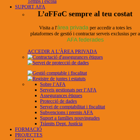
Temps i escola
SUPORT AFA
L’
a
FF
a
C sempre al teu costat
àrea privada
Visita a l'
per accedir a totes les
plataformes de gestió i contractar serveis exclusius per a
AFA federades
ACCEDIR A L’ÀREA PRIVADA
Sobre l’AFA
Serveis gestionats per l’AFA
Assegurances ètiques
Protecció de dades
Servei de comptabilitat i fiscalitat
Subvencions i premis AFA
Suport a famílies nouvingudes
Tràmits Dept. Justícia
FORMACIÓ
PROJECTES