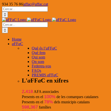
Skip
934 35 76 86
|
affac@affac.cat
to
Facebook
X
YouTube
Cerca
content
…
Cerca
…
Home
a
FF
a
C
Què és l’
a
FF
a
C
Què fem
Qui som
On som
Federeu-vos
FAQs
PREMIS
a
FF
a
C
L'
a
FF
a
C en xifres
2
.
418
AFA associades
100%
Presents en el
de les comarques catalanes
78%
Presents en el
dels municipis catalans
598
.
367
famílies