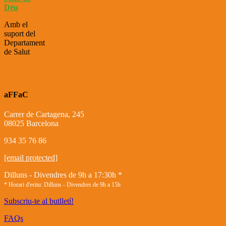
Déu
Amb el
suport del
Departament
de Salut
aFFaC
Carrer de Cartagena, 245
08025 Barcelona
934 35 76 86
[email protected]
Dilluns - Divendres de 9h a 17:30h *
* Horari d'estiu: Dilluns - Divendres de 9h a 15h
Subscriu-te al butlletí!
FAQs