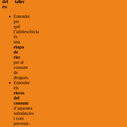
del taller
és:
Entendre
per
què
l’adolescència
és
una
etapa
de
risc
per al
consum
de
drogues.
Entendre
els
riscos
del
consum
d’aquestes
substàncies
i com
prevenir-