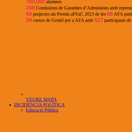
700
.
090
alumnes
208
Comissions de Garanties d’Admissions amb represe
69
66
projectes als Premis aFFaC 2023 de les
AFA parti
34
527
cursos de Gestió per a AFA amb
participants d
VEURE MAPA
INCIDÈNCIA POLÍTICA
Educació Pública