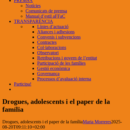
PREMSA
Notícies
Comunicats de premsa
Manual d’estil aFFaC
TRANSPARÈNCIA
Línies d’actuació
Aliances i adhesions
Convenis i subvencions
Contractes
Col·laboracions
Observatori
Retribucions i govern de l’entitat
Participació de les famílies
Gestió econòmica
Governança
Processos d’avaluació interna
Participa!
Drogues, adolescents i el paper de la
família
Drogues, adolescents i el paper de la família
Maria Morreres
2025-
08-20T09:11:10+02:00