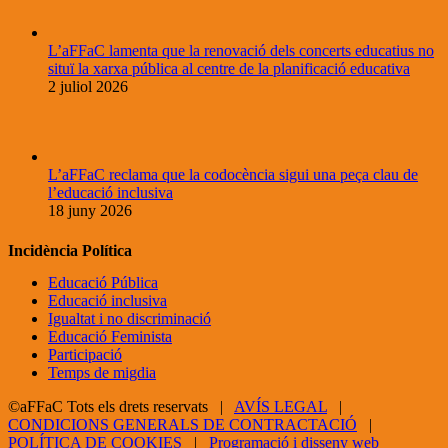
L’aFFaC lamenta que la renovació dels concerts educatius no
situï la xarxa pública al centre de la planificació educativa
2 juliol 2026
L’aFFaC reclama que la codocència sigui una peça clau de
l’educació inclusiva
18 juny 2026
Incidència Política
Educació Pública
Educació inclusiva
Igualtat i no discriminació
Educació Feminista
Participació
Temps de migdia
©aFFaC Tots els drets reservats |
AVÍS LEGAL
|
CONDICIONS GENERALS DE CONTRACTACIÓ
|
POLÍTICA DE COOKIES
|
Programació i disseny web