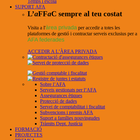
Temps i escola
SUPORT AFA
L’
a
FF
a
C sempre al teu costat
àrea privada
Visita a l'
per accedir a totes les
plataformes de gestió i contractar serveis exclusius per a
AFA federades
ACCEDIR A L’ÀREA PRIVADA
Sobre l’AFA
Serveis gestionats per l’AFA
Assegurances ètiques
Protecció de dades
Servei de comptabilitat i fiscalitat
Subvencions i premis AFA
Suport a famílies nouvingudes
Tràmits Dept. Justícia
FORMACIÓ
PROJECTES