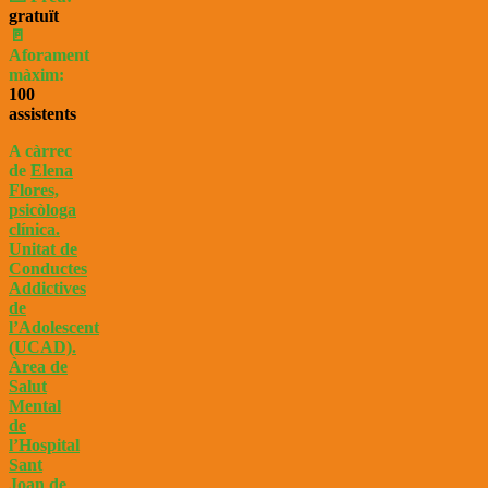
gratuït
🚪
Aforament
màxim:
100
assistents
A càrre
c
de
Elena
Flores,
psicòloga
clínica.
Unitat de
Conductes
Addictives
de
l’Adolescent
(UCAD).
Àrea de
Salut
Mental
de
l’Hospital
Sant
Joan de