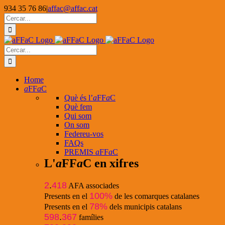
Skip
934 35 76 86
|
affac@affac.cat
to
Facebook
X
YouTube
Cerca
content
…
Cerca
…
Home
a
FF
a
C
Què és l’
a
FF
a
C
Què fem
Qui som
On som
Federeu-vos
FAQs
PREMIS
a
FF
a
C
L'
a
FF
a
C en xifres
2
.
418
AFA associades
100%
Presents en el
de les comarques catalanes
78%
Presents en el
dels municipis catalans
598
.
367
famílies