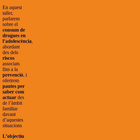
En aquest
taller,
parlarem
sobre el
consum de
drogues en
l’adolescència
,
abordant
des dels
riscos
associats
fins a la
prevenció
, i
oferirem
pautes per
saber com
actuar
des
de l’àmbit
familiar
davant
d’aquestes
situacions
L’objectiu