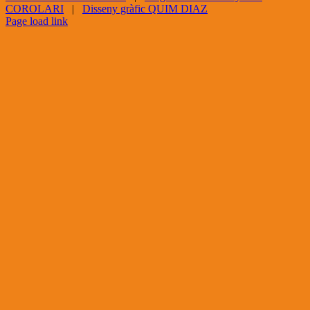
COROLARI
|
Disseny gràfic QUIM DIAZ
Facebook
X
YouTube
Page load link
Go
to
Top