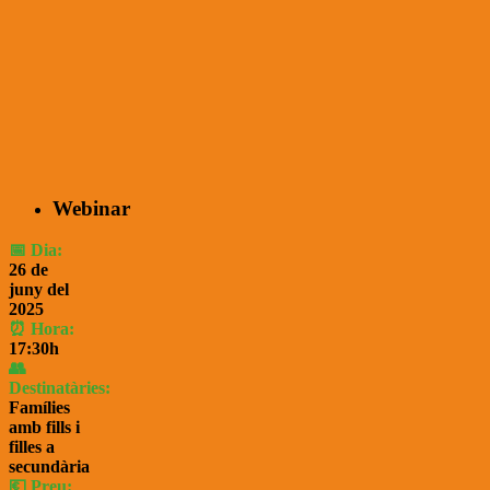
Webinar
📅 Dia:
26 de
juny del
2025
⏰ Hora:
17
:30
h
👥
Destinatàries:
Famílies
amb fills i
filles a
secundària
💶 Preu: