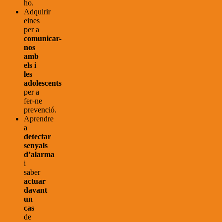
ho.
Adquirir
eines
per a
comunicar-
nos
amb
els i
les
adolescents
per a
fer-ne
prevenció.
Aprendre
a
detectar
senyals
d’alarma
i
saber
actuar
davant
un
cas
de