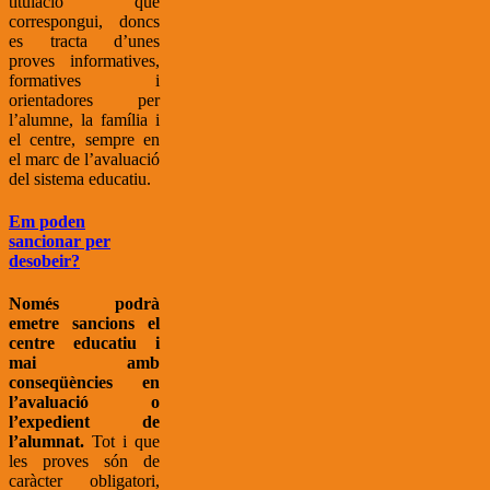
titulació que
correspongui, doncs
es tracta d’unes
proves informatives,
formatives i
orientadores per
l’alumne, la família i
el centre, sempre en
el marc de l’avaluació
del sistema educatiu.
Em poden
sancionar per
desobeir?
Només podrà
emetre sancions el
centre educatiu i
mai amb
conseqüències en
l’avaluació o
l’expedient de
l’alumnat.
Tot i que
les proves són de
caràcter obligatori,