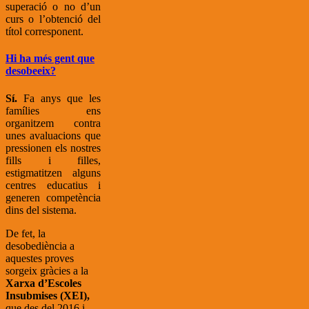
superació o no d’un
curs o l’obtenció del
títol corresponent.
Hi ha més gent que
desobeeix?
Sí.
Fa anys que les
famílies ens
organitzem contra
unes avaluacions que
pressionen els nostres
fills i filles,
estigmatitzen alguns
centres educatius i
generen competència
dins del sistema.
De fet, la
desobediència a
aquestes proves
sorgeix gràcies a la
Xarxa d’Escoles
Insubmises (XEI),
que des del 2016 i