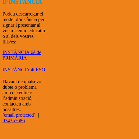
D’INSTÀNCIA
Podeu descarregar el
model d’instància per
signar i presentar al
vostre centre educatiu
o al dels vostres
fills/es:
INSTÀNCIA 6è de
PRIMÀRIA
INSTÀNCIA 4t ESO
Davant de qualsevol
dubte o problema
amb el centre o
l’administració,
contacteu amb
nosaltres:
[email protected]
|
934357686