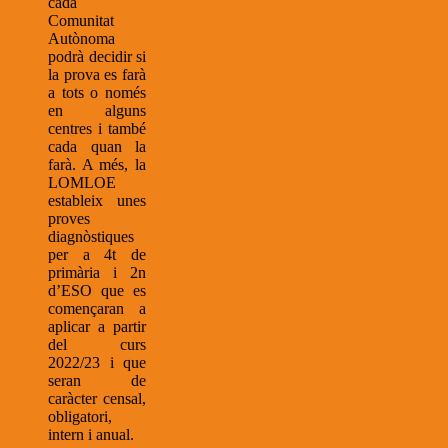
cada
Comunitat
Autònoma
podrà decidir si
la prova es farà
a tots o només
en alguns
centres i també
cada quan la
farà. A més, la
LOMLOE
estableix unes
proves
diagnòstiques
per a 4t de
primària i 2n
d’ESO que es
començaran a
aplicar a partir
del curs
2022/23 i que
seran de
caràcter censal,
obligatori,
intern i anual.