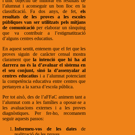
l’únic objectiu de millorar els resultats de
l’alumnat i aconseguir un bon lloc en la
classificació. Fa dos anys, de fet,
els
resultats de les proves a les escoles
públiques van ser utilitzats pels mitjans
de comunicació
per elaborar un rànquing
que va contribuir a l’estigmatització
d’alguns centres educatius.
En aquest sentit, entenem que el fet que les
proves siguin de caràcter censal mostra
clarament que
la intenció que hi ha al
darrera no és la d’avaluar el sistema en
el seu conjunt, sinó la d’assenyalar al
centres educatius
i a l’alumnat potenciant
la competència educativa entre centres que
pertanyen a la xarxa d’escola pública.
Per tot això, des de l’aFFaC animem tant a
l’alumnat com a les famílies a oposar-se a
les avaluacions externes i a les proves
diagnòstiques. Per fer-ho, recomanem
seguir aquests passos:
Informeu-vos de les dates
de
realització de les proves.