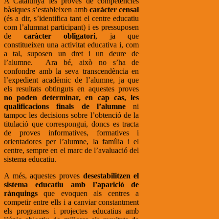
A Catalunya les proves de competències
bàsiques s’estableixen amb
caràcter censal
(és a dir, s’identifica tant el centre educatiu
com l’alumnat participant) i es pressuposen
de
caràcter obligatori
, ja que
constitueixen una activitat educativa i, com
a tal, suposen un dret i un deure de
l’alumne. Ara bé, això no s’ha de
confondre amb la seva transcendència en
l’expedient acadèmic de l’alumne, ja que
els resultats obtinguts en aquestes proves
no poden determinar, en cap cas, les
qualificacions finals de l’alumne
ni
tampoc les decisions sobre l’obtenció de la
titulació que correspongui, doncs es tracta
de proves informatives, formatives i
orientadores per l’alumne, la família i el
centre, sempre en el marc de l’avaluació del
sistema educatiu.
A més, aquestes proves
desestabilitzen el
sistema educatiu amb l’aparició de
rànquings
que evoquen als centres a
competir entre ells i a canviar constantment
els programes i projectes educatius amb