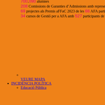
700
.
090
alumnes
208
Comissions de Garanties d’Admissions amb represe
69
66
projectes als Premis aFFaC 2023 de les
AFA parti
34
527
cursos de Gestió per a AFA amb
participants d
VEURE MAPA
INCIDÈNCIA POLÍTICA
Educació Pública