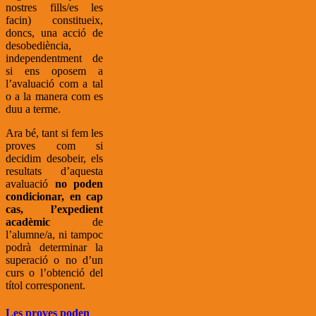
nostres fills/es les
facin) constitueix,
doncs, una acció de
desobediència,
independentment de
si ens oposem a
l’avaluació com a tal
o a la manera com es
duu a terme.
Ara bé, tant si fem les
proves com si
decidim desobeir, els
resultats d’aquesta
avaluació
no poden
condicionar, en cap
cas, l’expedient
acadèmic
de
l’alumne/a, ni tampoc
podrà determinar la
superació o no d’un
curs o l’obtenció del
títol corresponent.
Les proves poden