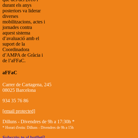
durant els anys
posteriors va liderar
diverses
mobilitzacions, actes i
jornades contra
aquest sistema
d’avaluació amb el
suport de la
Coordinadora
d’AMPA de Gràcia i
de l’aFFaC.
aFFaC
Carrer de Cartagena, 245
08025 Barcelona
934 35 76 86
[email protected]
Dilluns - Divendres de 9h a 17:30h *
* Horari d'estiu: Dilluns - Divendres de 9h a 15h
Subscriu-te al butlletí!