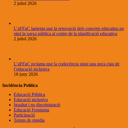
2 juliol 2026
L’aFFaC lamenta que la renovació dels concerts educatius no
situï la xarxa pública al centre de la planificació educativa
2 juliol 2026
L’aFFaC reclama que la codocència sigui una peça clau de
l’educació inclusiva
18 juny 2026
Incidència Política
Educació Pública
Educació inclusiva
Igualtat i no discriminació
Educació Feminista
Participació
Temps de migdia