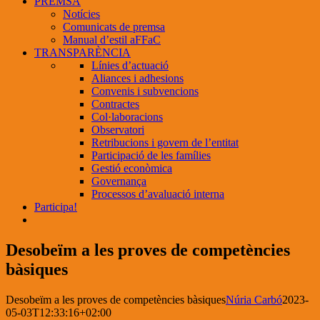
PREMSA
Notícies
Comunicats de premsa
Manual d’estil aFFaC
TRANSPARÈNCIA
Línies d’actuació
Aliances i adhesions
Convenis i subvencions
Contractes
Col·laboracions
Observatori
Retribucions i govern de l’entitat
Participació de les famílies
Gestió econòmica
Governança
Processos d’avaluació interna
Participa!
Desobeïm a les proves de competències
bàsiques
Desobeïm a les proves de competències bàsiques
Núria Carbó
2023-
05-03T12:33:16+02:00