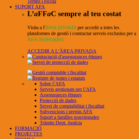
Temps i escola
SUPORT AFA
L’
a
FF
a
C sempre al teu costat
àrea privada
Visita a l'
per accedir a totes les
plataformes de gestió i contractar serveis exclusius per a
AFA federades
ACCEDIR A L’ÀREA PRIVADA
Sobre l’AFA
Serveis gestionats per l’AFA
Assegurances ètiques
Protecció de dades
Servei de comptabilitat i fiscalitat
Subvencions i premis AFA
Suport a famílies nouvingudes
Tràmits Dept. Justícia
FORMACIÓ
PROJECTES