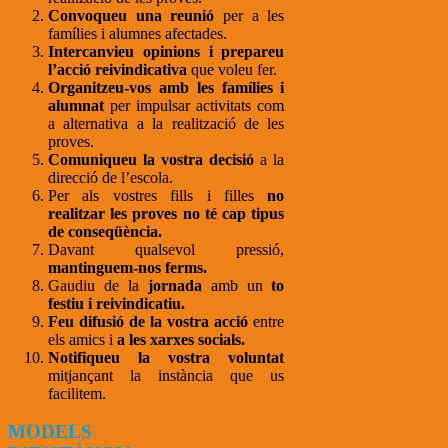
Convoqueu una reunió
per a les
famílies i alumnes afectades.
Intercanvieu opinions i prepareu
l’acció reivindicativa
que voleu fer.
Organitzeu-vos amb les famílies i
alumnat
per impulsar activitats com
a alternativa a la realització de les
proves.
Comuniqueu la vostra decisió
a la
direcció de l’escola.
Per als vostres fills i filles
no
realitzar les proves no té cap tipus
de conseqüència.
Davant qualsevol pressió,
mantinguem-nos ferms.
Gaudiu de la
jornada
amb un
to
festiu i reivindicatiu.
Feu difusió de la vostra acció
entre
els amics i
a les xarxes socials.
Notifiqueu la vostra voluntat
mitjançant la instància que us
facilitem.
MODELS