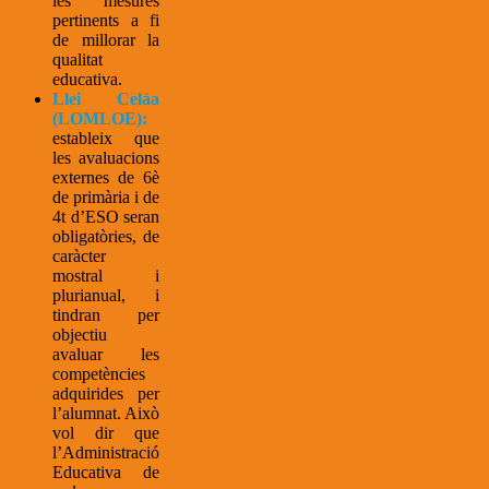
les mesures
pertinents a fi
de millorar la
qualitat
educativa.
Llei Celáa
(LOMLOE):
estableix que
les avaluacions
externes de 6è
de primària i de
4t d’ESO seran
obligatòries, de
caràcter
mostral i
plurianual, i
tindran per
objectiu
avaluar les
competències
adquirides per
l’alumnat. Això
vol dir que
l’Administració
Educativa de