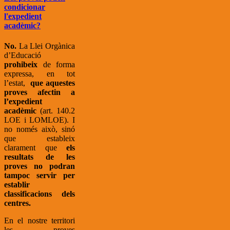
condicionar
l'expedient
acadèmic?
No.
La Llei Orgànica
d’Educació
prohibeix
de forma
expressa, en tot
l’estat,
que aquestes
proves afectin a
l’expedient
acadèmic
(art. 140.2
LOE i LOMLOE). I
no només això, sinó
que estableix
clarament que
els
resultats de les
proves no podran
tampoc servir per
establir
classificacions dels
centres.
En el nostre territori
les proves