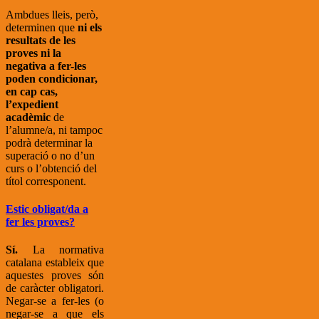
Ambdues lleis, però,
determinen que
ni els
resultats de les
proves ni la
negativa a fer-les
poden condicionar,
en cap cas,
l’expedient
acadèmic
de
l’alumne/a, ni tampoc
podrà determinar la
superació o no d’un
curs o l’obtenció del
títol corresponent.
Estic obligat/da a
fer les proves?
Sí.
La normativa
catalana estableix que
aquestes proves són
de caràcter obligatori.
Negar-se a fer-les (o
negar-se a que els