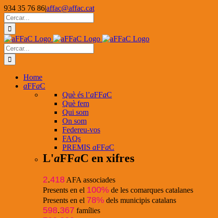
Skip
934 35 76 86
|
affac@affac.cat
to
Facebook
X
YouTube
Cerca
content
…
Cerca
…
Home
a
FF
a
C
Què és l’
a
FF
a
C
Què fem
Qui som
On som
Federeu-vos
FAQs
PREMIS
a
FF
a
C
L'
a
FF
a
C en xifres
2
.
418
AFA associades
100%
Presents en el
de les comarques catalanes
78%
Presents en el
dels municipis catalans
598
.
367
famílies