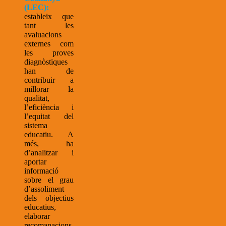
(LEC):
estableix que
tant les
avaluacions
externes com
les proves
diagnòstiques
han de
contribuir a
millorar la
qualitat,
l’eficiència i
l’equitat del
sistema
educatiu. A
més, ha
d’analitzar i
aportar
informació
sobre el grau
d’assoliment
dels objectius
educatius,
elaborar
recomanacions