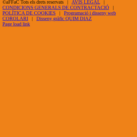
©aFFaC Tots els drets reservats |
AVÍS LEGAL
|
CONDICIONS GENERALS DE CONTRACTACIÓ
|
POLÍTICA DE COOKIES
|
Programació i disseny web
COROLARI
|
Disseny gràfic QUIM DIAZ
Facebook
X
YouTube
Page load link
Go
to
Top