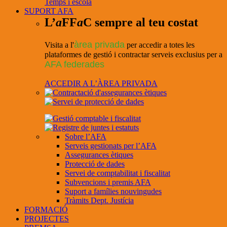
Temps i escola
SUPORT AFA
L’
a
FF
a
C sempre al teu costat
àrea privada
Visita a l'
per accedir a totes les
plataformes de gestió i contractar serveis exclusius per a
AFA federades
ACCEDIR A L’ÀREA PRIVADA
Sobre l’AFA
Serveis gestionats per l’AFA
Assegurances ètiques
Protecció de dades
Servei de comptabilitat i fiscalitat
Subvencions i premis AFA
Suport a famílies nouvingudes
Tràmits Dept. Justícia
FORMACIÓ
PROJECTES