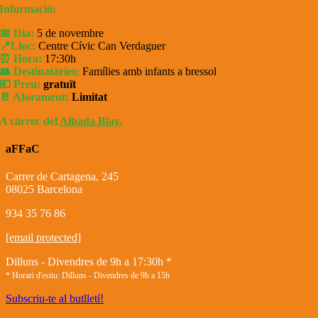
Informació:
📅 Dia:
5 de novembre
📍​Lloc:
Centre Cívic Can Verdaguer
⏰ Hora:
17:30h
👥 Destinatàries:
Famílies amb infants a bressol
💶 Preu:
gratuït
🚪 Aforament:
Limitat
A càrrec
del
Albada Blay.
aFFaC
Carrer de Cartagena, 245
08025 Barcelona
934 35 76 86
[email protected]
Dilluns - Divendres de 9h a 17:30h *
* Horari d'estiu: Dilluns - Divendres de 9h a 15h
Subscriu-te al butlletí!