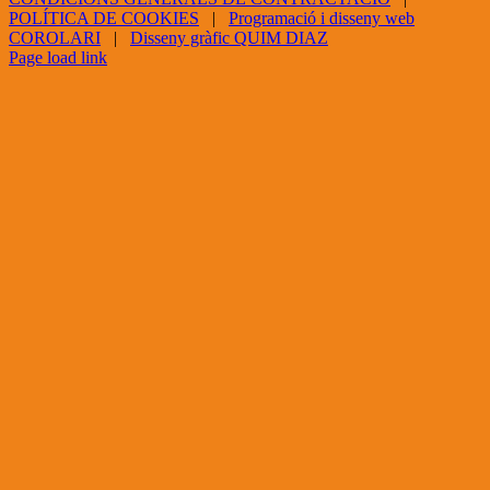
POLÍTICA DE COOKIES
|
Programació i disseny web
COROLARI
|
Disseny gràfic QUIM DIAZ
Facebook
X
YouTube
Page load link
Go
to
Top