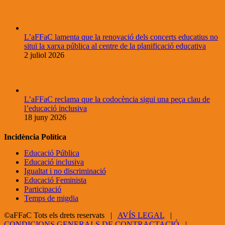
L’aFFaC lamenta que la renovació dels concerts educatius no
situï la xarxa pública al centre de la planificació educativa
2 juliol 2026
L’aFFaC reclama que la codocència sigui una peça clau de
l’educació inclusiva
18 juny 2026
Incidència Política
Educació Pública
Educació inclusiva
Igualtat i no discriminació
Educació Feminista
Participació
Temps de migdia
©aFFaC Tots els drets reservats |
AVÍS LEGAL
|
CONDICIONS GENERALS DE CONTRACTACIÓ
|