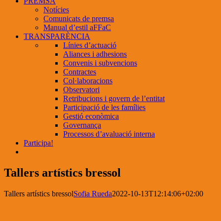
PREMSA
Notícies
Comunicats de premsa
Manual d’estil aFFaC
TRANSPARÈNCIA
Línies d’actuació
Aliances i adhesions
Convenis i subvencions
Contractes
Col·laboracions
Observatori
Retribucions i govern de l’entitat
Participació de les famílies
Gestió econòmica
Governança
Processos d’avaluació interna
Participa!
Tallers artístics bressol
Tallers artístics bressol
Sofia Rueda
2022-10-13T12:14:06+02:00