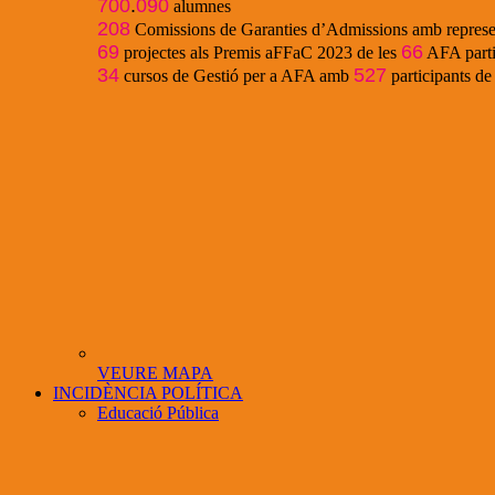
700
.
090
alumnes
208
Comissions de Garanties d’Admissions amb represe
69
66
projectes als Premis aFFaC 2023 de les
AFA parti
34
527
cursos de Gestió per a AFA amb
participants d
VEURE MAPA
INCIDÈNCIA POLÍTICA
Educació Pública