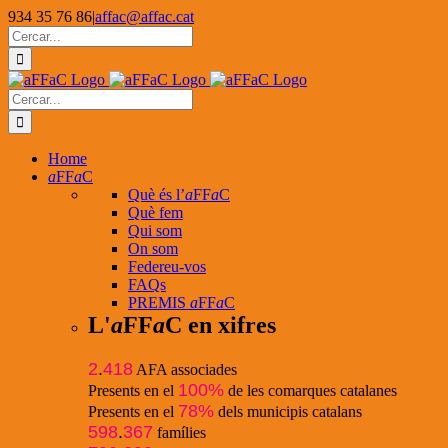
Skip
934 35 76 86
|
affac@affac.cat
to
Facebook
X
YouTube
Cerca
content
…
Cerca
…
Home
a
FF
a
C
Què és l’
a
FF
a
C
Què fem
Qui som
On som
Federeu-vos
FAQs
PREMIS
a
FF
a
C
L'
a
FF
a
C en xifres
2
.
418
AFA associades
100%
Presents en el
de les comarques catalanes
78%
Presents en el
dels municipis catalans
598
.
367
famílies