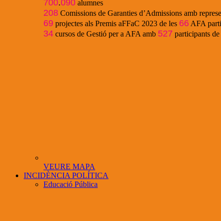
700
.
090
alumnes
208
Comissions de Garanties d’Admissions amb represe
69
66
projectes als Premis aFFaC 2023 de les
AFA parti
34
527
cursos de Gestió per a AFA amb
participants d
VEURE MAPA
INCIDÈNCIA POLÍTICA
Educació Pública