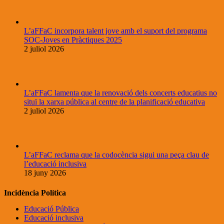
L’aFFaC incorpora talent jove amb el suport del programa
SOC-Joves en Pràctiques 2025
2 juliol 2026
L’aFFaC lamenta que la renovació dels concerts educatius no
situï la xarxa pública al centre de la planificació educativa
2 juliol 2026
L’aFFaC reclama que la codocència sigui una peça clau de
l’educació inclusiva
18 juny 2026
Incidència Política
Educació Pública
Educació inclusiva