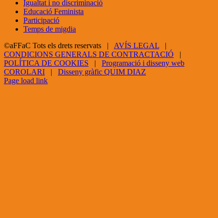
Igualtat i no discriminació
Educació Feminista
Participació
Temps de migdia
©aFFaC Tots els drets reservats |
AVÍS LEGAL
|
CONDICIONS GENERALS DE CONTRACTACIÓ
|
POLÍTICA DE COOKIES
|
Programació i disseny web
COROLARI
|
Disseny gràfic QUIM DIAZ
Facebook
X
YouTube
Page load link
Go
to
Top