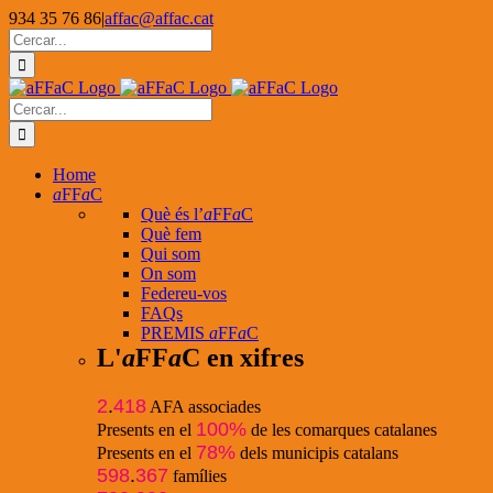
Skip
934 35 76 86
|
affac@affac.cat
to
Facebook
X
YouTube
Cerca
content
…
Cerca
…
Home
a
FF
a
C
Què és l’
a
FF
a
C
Què fem
Qui som
On som
Federeu-vos
FAQs
PREMIS
a
FF
a
C
L'
a
FF
a
C en xifres
2
.
418
AFA associades
100%
Presents en el
de les comarques catalanes
78%
Presents en el
dels municipis catalans
598
.
367
famílies