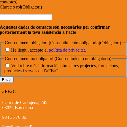
contestes)
Càrrec o rol
(Obligatori)
Aquestes dades de contacte són necessàries per confirmar
posteriorment la teva assistència a l’acte
Consentiment obligatori (Consentimiento obligatorio)
(Obligatori)
He llegit i accepto el
política de privacitat
.
Consentiment no obligatori (Consentimiento no obligatorio)
Vull rebre més informació sobre altres projectes, formacions,
productes i serveis de l’aFFaC.
aFFaC
Carrer de Cartagena, 245
08025 Barcelona
934 35 76 86
[email protected]