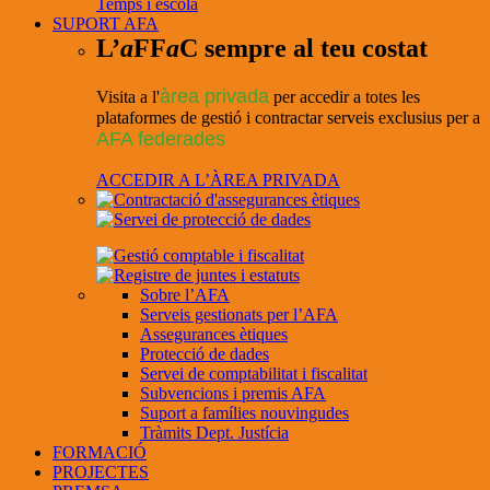
Temps i escola
SUPORT AFA
L’
a
FF
a
C sempre al teu costat
àrea privada
Visita a l'
per accedir a totes les
plataformes de gestió i contractar serveis exclusius per a
AFA federades
ACCEDIR A L’ÀREA PRIVADA
Sobre l’AFA
Serveis gestionats per l’AFA
Assegurances ètiques
Protecció de dades
Servei de comptabilitat i fiscalitat
Subvencions i premis AFA
Suport a famílies nouvingudes
Tràmits Dept. Justícia
FORMACIÓ
PROJECTES