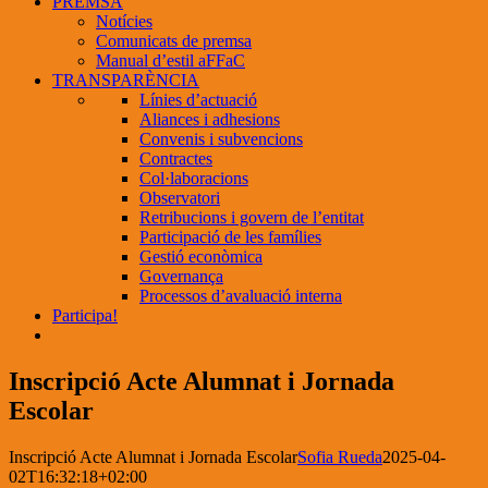
PREMSA
Notícies
Comunicats de premsa
Manual d’estil aFFaC
TRANSPARÈNCIA
Línies d’actuació
Aliances i adhesions
Convenis i subvencions
Contractes
Col·laboracions
Observatori
Retribucions i govern de l’entitat
Participació de les famílies
Gestió econòmica
Governança
Processos d’avaluació interna
Participa!
Inscripció Acte Alumnat i Jornada
Escolar
Inscripció Acte Alumnat i Jornada Escolar
Sofia Rueda
2025-04-
02T16:32:18+02:00