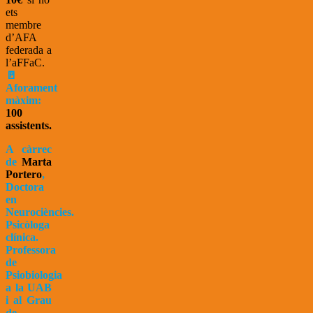
ets
membre
d’AFA
federada a
l’aFFaC.
🚪
Aforament
màxim:
100
assistents.
A càrrec
de
Marta
Portero
,
Doctora
en
Neurociències.
Psicòloga
clínica.
Professora
de
Psiobiologia
a la UAB
i al Grau
de