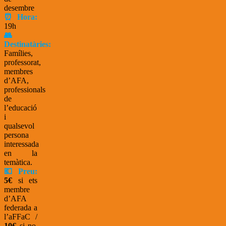
desembre
⏰ Hora:
19h
👥
Destinatàries:
Famílies,
professorat,
membres
d’AFA,
professionals
de
l’educació
i
qualsevol
persona
interessada
en la
temàtica.
💶 Preu:
5€
si ets
membre
d’AFA
federada a
l’aFFaC /
10€
si no