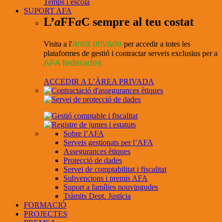
Temps i escola
SUPORT AFA
L’
a
FF
a
C sempre al teu costat
àrea privada
Visita a l'
per accedir a totes les
plataformes de gestió i contractar serveis exclusius per a
AFA federades
ACCEDIR A L’ÀREA PRIVADA
Sobre l’AFA
Serveis gestionats per l’AFA
Assegurances ètiques
Protecció de dades
Servei de comptabilitat i fiscalitat
Subvencions i premis AFA
Suport a famílies nouvingudes
Tràmits Dept. Justícia
FORMACIÓ
PROJECTES