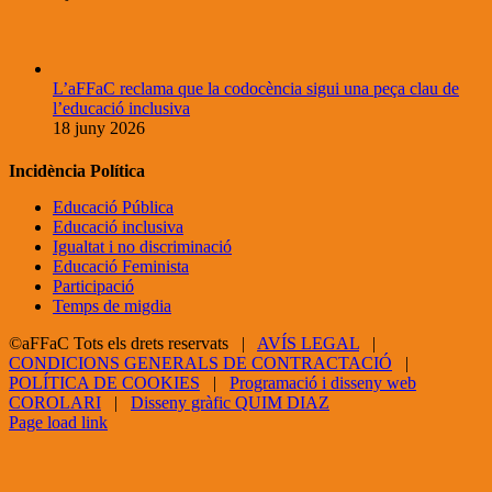
L’aFFaC reclama que la codocència sigui una peça clau de
l’educació inclusiva
18 juny 2026
Incidència Política
Educació Pública
Educació inclusiva
Igualtat i no discriminació
Educació Feminista
Participació
Temps de migdia
©aFFaC Tots els drets reservats |
AVÍS LEGAL
|
CONDICIONS GENERALS DE CONTRACTACIÓ
|
POLÍTICA DE COOKIES
|
Programació i disseny web
COROLARI
|
Disseny gràfic QUIM DIAZ
Facebook
X
YouTube
Page load link
Go
to
Top