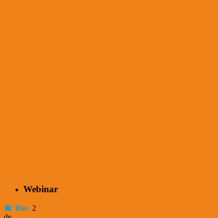
Webinar
📅 Dia:
2
de