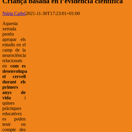
Criança basada en l’evidència científica
Núria Carbó
2021-11-30T17:23:01+01:00
Aquesta
xerrada
pretén
apropar els
estudis en el
camp de la
neurociència
relacionats
en
com es
desenvolupa
el cervell
durant els
primers
anys de
vida
i
quines
pràctiques
educatives
es poden
tenir en
compte des