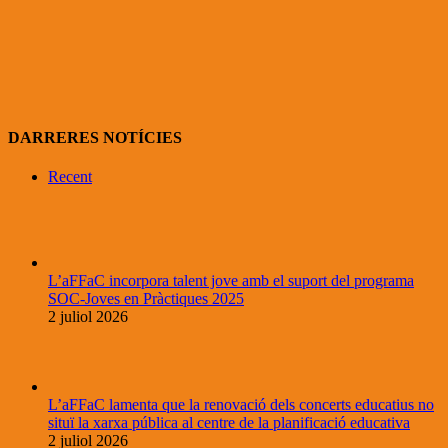
DARRERES NOTÍCIES
Recent
L’aFFaC incorpora talent jove amb el suport del programa
SOC-Joves en Pràctiques 2025
2 juliol 2026
L’aFFaC lamenta que la renovació dels concerts educatius no
situï la xarxa pública al centre de la planificació educativa
2 juliol 2026