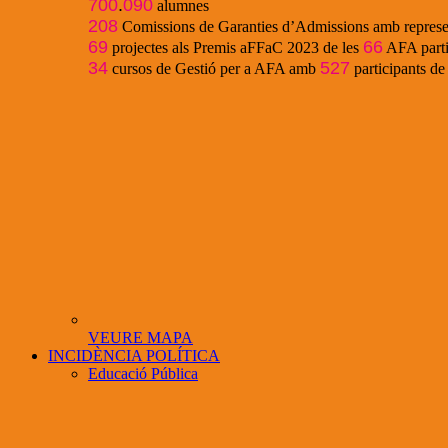
700
.
090
alumnes
208
Comissions de Garanties d’Admissions amb represe
69
66
projectes als Premis aFFaC 2023 de les
AFA parti
34
527
cursos de Gestió per a AFA amb
participants d
VEURE MAPA
INCIDÈNCIA POLÍTICA
Educació Pública