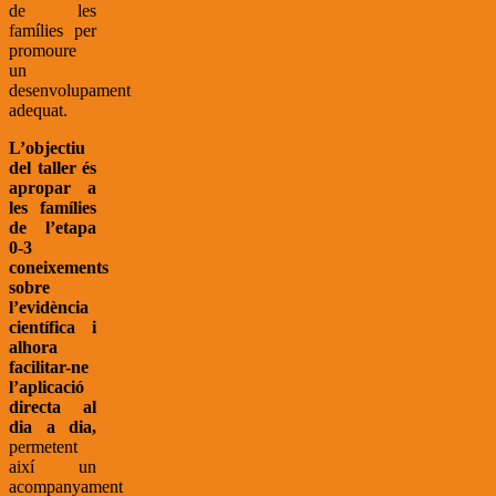
de les
famílies per
promoure
un
desenvolupament
adequat.
L’objectiu
del taller és
apropar a
les famílies
de l’etapa
0-3
coneixements
sobre
l’evidència
científica i
alhora
facilitar-ne
l’aplicació
directa al
dia a dia,
permetent
així un
acompanyament