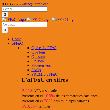
Skip
934 35 76 86
|
affac@affac.cat
to
Facebook
X
YouTube
Cerca
content
…
Cerca
…
Home
a
FF
a
C
Què és l’
a
FF
a
C
Què fem
Qui som
On som
Federeu-vos
FAQs
PREMIS
a
FF
a
C
L'
a
FF
a
C en xifres
2
.
418
AFA associades
100%
Presents en el
de les comarques catalanes
78%
Presents en el
dels municipis catalans
598
.
367
famílies