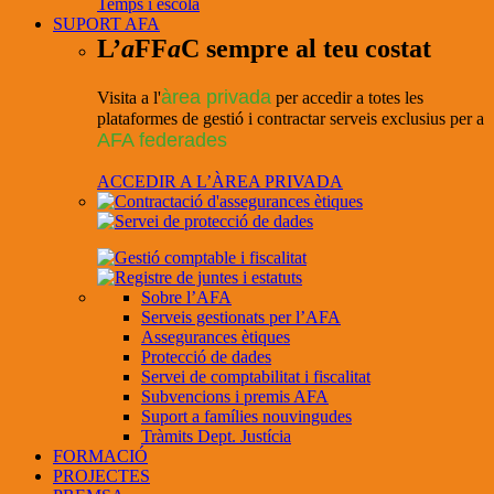
Temps i escola
SUPORT AFA
L’
a
FF
a
C sempre al teu costat
àrea privada
Visita a l'
per accedir a totes les
plataformes de gestió i contractar serveis exclusius per a
AFA federades
ACCEDIR A L’ÀREA PRIVADA
Sobre l’AFA
Serveis gestionats per l’AFA
Assegurances ètiques
Protecció de dades
Servei de comptabilitat i fiscalitat
Subvencions i premis AFA
Suport a famílies nouvingudes
Tràmits Dept. Justícia
FORMACIÓ
PROJECTES