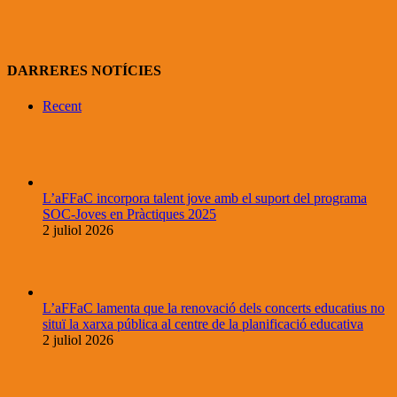
DARRERES NOTÍCIES
Recent
L’aFFaC incorpora talent jove amb el suport del programa
SOC-Joves en Pràctiques 2025
2 juliol 2026
L’aFFaC lamenta que la renovació dels concerts educatius no
situï la xarxa pública al centre de la planificació educativa
2 juliol 2026