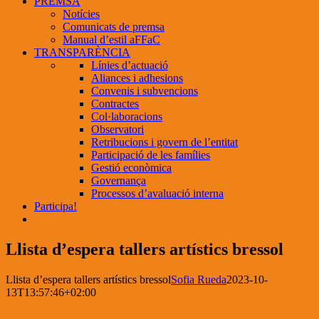
PREMSA
Notícies
Comunicats de premsa
Manual d’estil aFFaC
TRANSPARÈNCIA
Línies d’actuació
Aliances i adhesions
Convenis i subvencions
Contractes
Col·laboracions
Observatori
Retribucions i govern de l’entitat
Participació de les famílies
Gestió econòmica
Governança
Processos d’avaluació interna
Participa!
Llista d’espera tallers artístics bressol
Llista d’espera tallers artístics bressol
Sofia Rueda
2023-10-
13T13:57:46+02:00