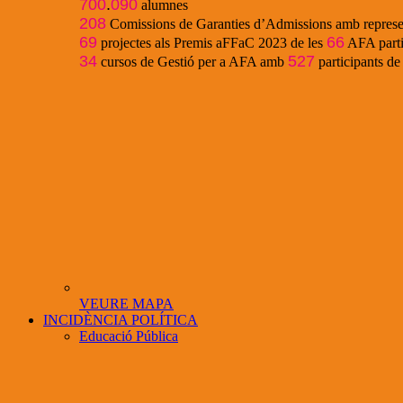
700
.
090
alumnes
208
Comissions de Garanties d’Admissions amb represe
69
66
projectes als Premis aFFaC 2023 de les
AFA parti
34
527
cursos de Gestió per a AFA amb
participants d
VEURE MAPA
INCIDÈNCIA POLÍTICA
Educació Pública