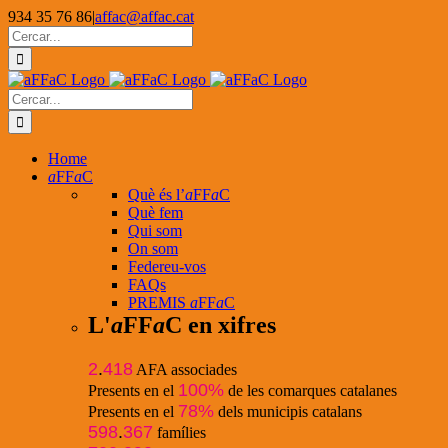
Skip
934 35 76 86
|
affac@affac.cat
to
Facebook
X
YouTube
Cerca
content
…
Cerca
…
Home
a
FF
a
C
Què és l’
a
FF
a
C
Què fem
Qui som
On som
Federeu-vos
FAQs
PREMIS
a
FF
a
C
L'
a
FF
a
C en xifres
2
.
418
AFA associades
100%
Presents en el
de les comarques catalanes
78%
Presents en el
dels municipis catalans
598
.
367
famílies