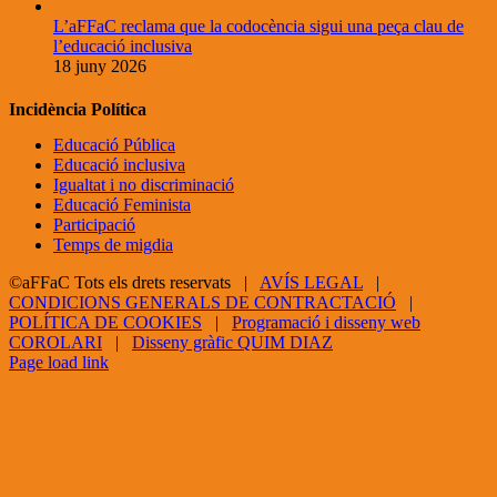
L’aFFaC reclama que la codocència sigui una peça clau de
l’educació inclusiva
18 juny 2026
Incidència Política
Educació Pública
Educació inclusiva
Igualtat i no discriminació
Educació Feminista
Participació
Temps de migdia
©aFFaC Tots els drets reservats |
AVÍS LEGAL
|
CONDICIONS GENERALS DE CONTRACTACIÓ
|
POLÍTICA DE COOKIES
|
Programació i disseny web
COROLARI
|
Disseny gràfic QUIM DIAZ
Facebook
X
YouTube
Page load link
Go
to
Top