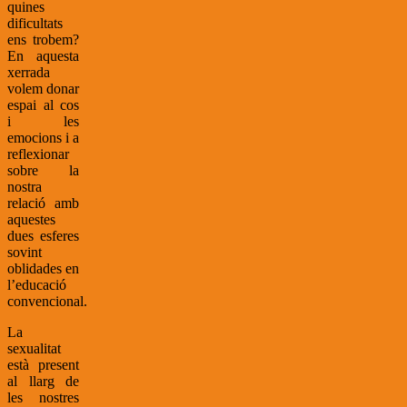
quines
dificultats
ens trobem?
En aquesta
xerrada
volem donar
espai al cos
i les
emocions i a
reflexionar
sobre la
nostra
relació amb
aquestes
dues esferes
sovint
oblidades en
l’educació
convencional.
La
sexualitat
està present
al llarg de
les nostres