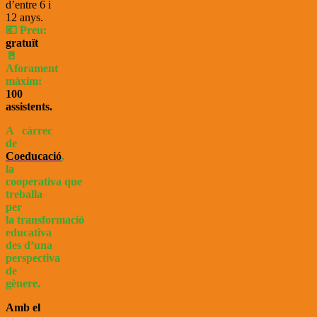
d’entre 6 i
12 anys.
💶 Preu:
gratuït
🚪
Aforament
màxim:
100
assistents.
A càrrec
de
Coeducació
,
la
cooperativa que
treballa
per
la transformació
educativa
des d’una
perspectiva
de
gènere.
Amb el