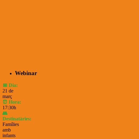
Webinar
📅 Dia:
21 de
març
⏰ Hora:
17:30h
👥
Destinatàries:
Famílies
amb
infants