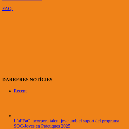
FAQs
DARRERES NOTÍCIES
Recent
L’aFFaC incorpora talent jove amb el suport del programa
SOC-Joves en Pràctiques 2025