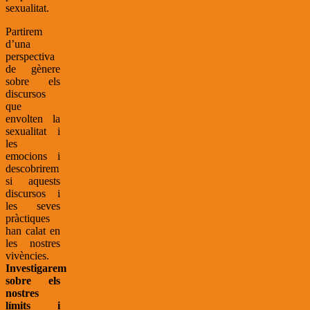
sexualitat.
Partirem
d’una
perspectiva
de gènere
sobre els
discursos
que
envolten la
sexualitat i
les
emocions i
descobrirem
si aquests
discursos i
les seves
pràctiques
han calat en
les nostres
vivències.
Investigarem
sobre els
nostres
límits i