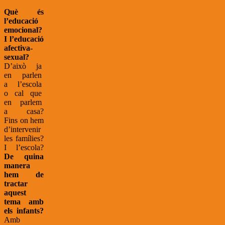
Què és
l’educació
emocional?
I l’educació
afectiva-
sexual?
D’això ja
en parlen
a l’escola
o cal que
en parlem
a casa?
Fins on hem
d’intervenir
les famílies?
I l’escola?
De quina
manera
hem de
tractar
aquest
tema amb
els infants?
Amb