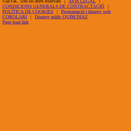
©aFFaC Tots els drets reservats |
AVÍS LEGAL
|
CONDICIONS GENERALS DE CONTRACTACIÓ
|
POLÍTICA DE COOKIES
|
Programació i disseny web
COROLARI
|
Disseny gràfic QUIM DIAZ
Facebook
X
YouTube
Page load link
Go
to
Top