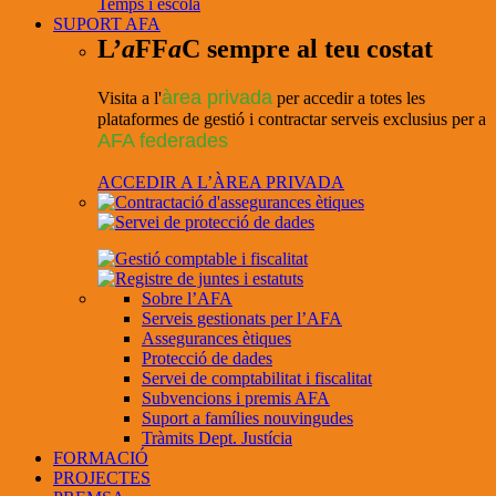
Temps i escola
SUPORT AFA
L’
a
FF
a
C sempre al teu costat
àrea privada
Visita a l'
per accedir a totes les
plataformes de gestió i contractar serveis exclusius per a
AFA federades
ACCEDIR A L’ÀREA PRIVADA
Sobre l’AFA
Serveis gestionats per l’AFA
Assegurances ètiques
Protecció de dades
Servei de comptabilitat i fiscalitat
Subvencions i premis AFA
Suport a famílies nouvingudes
Tràmits Dept. Justícia
FORMACIÓ
PROJECTES