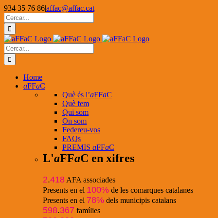
Skip
934 35 76 86
|
affac@affac.cat
to
Facebook
X
YouTube
Cerca
content
…
Cerca
…
Home
a
FF
a
C
Què és l’
a
FF
a
C
Què fem
Qui som
On som
Federeu-vos
FAQs
PREMIS
a
FF
a
C
L'
a
FF
a
C en xifres
2
.
418
AFA associades
100%
Presents en el
de les comarques catalanes
78%
Presents en el
dels municipis catalans
598
.
367
famílies