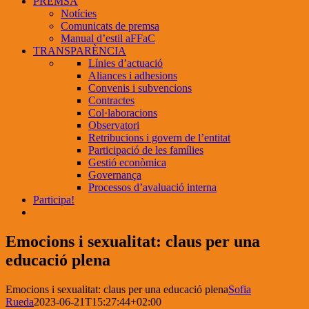
PREMSA
Notícies
Comunicats de premsa
Manual d’estil aFFaC
TRANSPARÈNCIA
Línies d’actuació
Aliances i adhesions
Convenis i subvencions
Contractes
Col·laboracions
Observatori
Retribucions i govern de l’entitat
Participació de les famílies
Gestió econòmica
Governança
Processos d’avaluació interna
Participa!
Emocions i sexualitat: claus per una
educació plena
Emocions i sexualitat: claus per una educació plena
Sofia
Rueda
2023-06-21T15:27:44+02:00