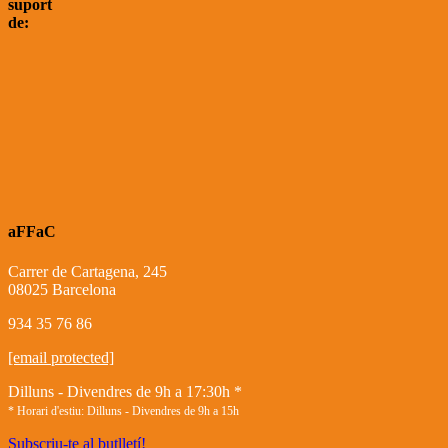
suport
de:
aFFaC
Carrer de Cartagena, 245
08025 Barcelona
934 35 76 86
[email protected]
Dilluns - Divendres de 9h a 17:30h *
* Horari d'estiu: Dilluns - Divendres de 9h a 15h
Subscriu-te al butlletí!