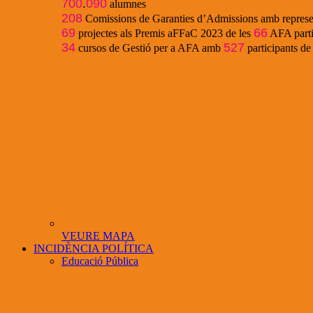
700
.
090
alumnes
208
Comissions de Garanties d’Admissions amb represe
69
66
projectes als Premis aFFaC 2023 de les
AFA parti
34
527
cursos de Gestió per a AFA amb
participants d
VEURE MAPA
INCIDÈNCIA POLÍTICA
Educació Pública