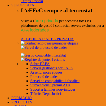
Temps i escola
SUPORT AFA
L’
a
FF
a
C sempre al teu costat
àrea privada
Visita a l'
per accedir a totes les
plataformes de gestió i contractar serveis exclusius per a
AFA federades
ACCEDIR A L’ÀREA PRIVADA
Sobre l’AFA
Serveis gestionats per l’AFA
Assegurances ètiques
Protecció de dades
Servei de comptabilitat i fiscalitat
Subvencions i premis AFA
Suport a famílies nouvingudes
Tràmits Dept. Justícia
FORMACIÓ
PROJECTES