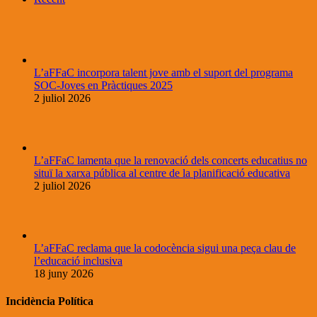
L’aFFaC incorpora talent jove amb el suport del programa
SOC-Joves en Pràctiques 2025
2 juliol 2026
L’aFFaC lamenta que la renovació dels concerts educatius no
situï la xarxa pública al centre de la planificació educativa
2 juliol 2026
L’aFFaC reclama que la codocència sigui una peça clau de
l’educació inclusiva
18 juny 2026
Incidència Política