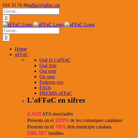
Skip
934 35 76 86
|
affac@affac.cat
to
Facebook
X
YouTube
Cerca
content
…
Cerca
…
Home
a
FF
a
C
Què és l’
a
FF
a
C
Què fem
Qui som
On som
Federeu-vos
FAQs
PREMIS
a
FF
a
C
L'
a
FF
a
C en xifres
2
.
418
AFA associades
100%
Presents en el
de les comarques catalanes
78%
Presents en el
dels municipis catalans
598
.
367
famílies