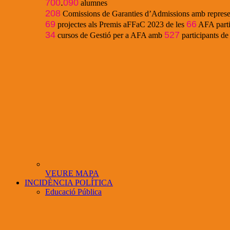
700
.
090
alumnes
208
Comissions de Garanties d’Admissions amb represe
69
66
projectes als Premis aFFaC 2023 de les
AFA parti
34
527
cursos de Gestió per a AFA amb
participants d
VEURE MAPA
INCIDÈNCIA POLÍTICA
Educació Pública