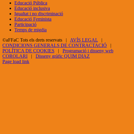
Educació Pública
Educació inclusiva
Igualtat i no discriminació
Educació Feminista
Participació
Temps de migdia
©aFFaC Tots els drets reservats |
AVÍS LEGAL
|
CONDICIONS GENERALS DE CONTRACTACIÓ
|
POLÍTICA DE COOKIES
|
Programació i disseny web
COROLARI
|
Disseny gràfic QUIM DIAZ
Facebook
X
YouTube
Page load link
Go
to
Top