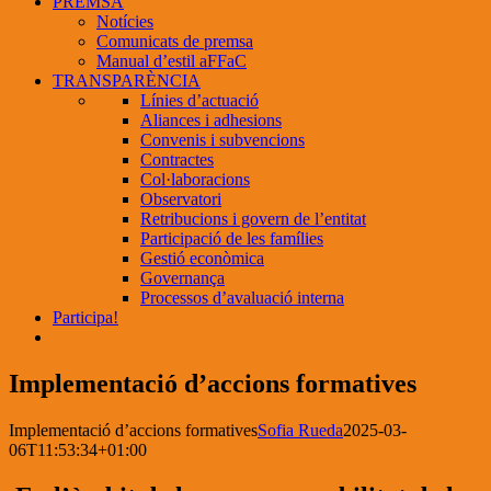
PREMSA
Notícies
Comunicats de premsa
Manual d’estil aFFaC
TRANSPARÈNCIA
Línies d’actuació
Aliances i adhesions
Convenis i subvencions
Contractes
Col·laboracions
Observatori
Retribucions i govern de l’entitat
Participació de les famílies
Gestió econòmica
Governança
Processos d’avaluació interna
Participa!
Implementació d’accions formatives
Implementació d’accions formatives
Sofia Rueda
2025-03-
06T11:53:34+01:00